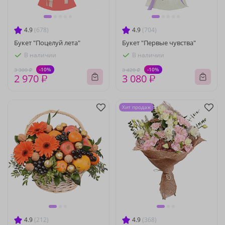
4.9
(678)
4.9
(704)
Букет "Поцелуй лета"
Букет "Первые чувства"
В наличии
В наличии
-10%
-10%
3 300 ₽
3 420 ₽
2 970 ₽
3 080 ₽
Хит продаж
4.9
(212)
4.9
(368)