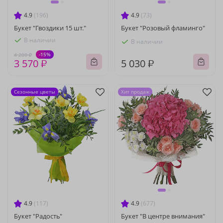
4.9
(196)
4.9
(73)
Букет "Гвоздики 15 шт."
Букет "Розовый фламинго"
В наличии
В наличии
-15%
4 200 ₽
3 570 ₽
5 030 ₽
Сезонные цветы
Хит продаж
4.9
(117)
4.9
(677)
Букет "Радость"
Букет "В центре внимания"