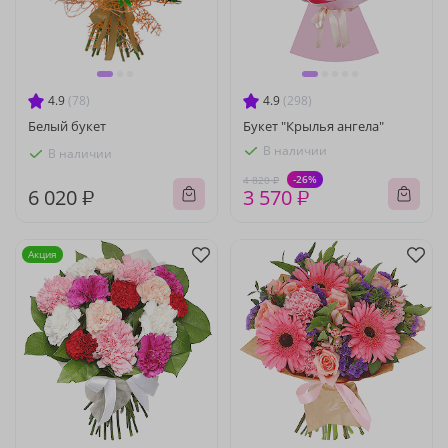
4.9
(78)
4.9
(298)
Белый букет
Букет "Крылья ангела"
В наличии
В наличии
-26%
4 820 ₽
6 020 ₽
3 570 ₽
Акция