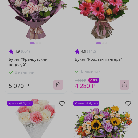
4.9
(604)
4.9
(142)
Букет "Французский
Букет "Розовая пантера"
поцелуй"
В наличии
В наличии
-10%
4 760 ₽
5 070 ₽
4 280 ₽
Крупный бутон
Крупный бутон