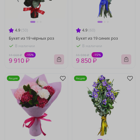
4.9
(50)
4.9
(60)
Букет из 19 чёрных роз
Букет из 19 синих роз
В наличии
В наличии
-15%
-15%
11 660 ₽
11 590 ₽
9 910 ₽
9 850 ₽
Акция
Акция