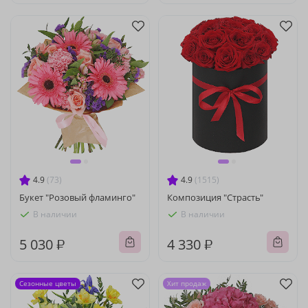
4.9
(73)
4.9
(1515)
Букет "Розовый фламинго"
Композиция "Страсть"
В наличии
В наличии
5 030 ₽
4 330 ₽
Сезонные цветы
Хит продаж