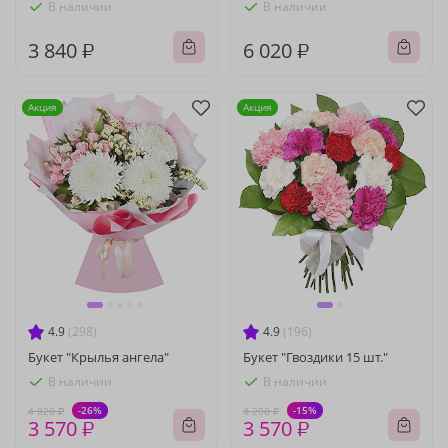
В наличии
В наличии
3 840 ₽
6 020 ₽
Акция
Акция
4.9
(298)
4.9
(196)
Букет "Крылья ангела"
Букет "Гвоздики 15 шт."
В наличии
В наличии
-26%
-15%
4 820 ₽
4 200 ₽
3 570 ₽
3 570 ₽