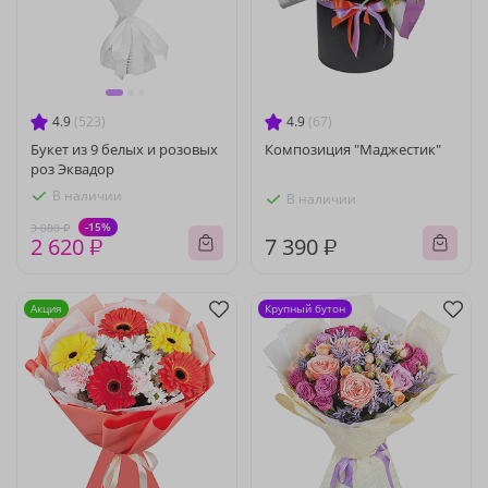
4.9
(523)
4.9
(67)
Букет из 9 белых и розовых
Композиция "Маджестик"
роз Эквадор
В наличии
В наличии
-15%
3 080 ₽
2 620 ₽
7 390 ₽
Акция
Крупный бутон