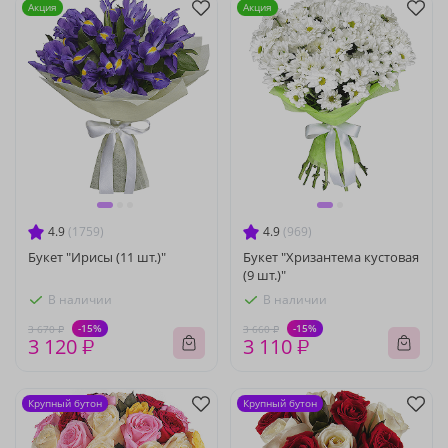
Акция
Акция
4.9
(1759)
4.9
(969)
Букет "Ирисы (11 шт.)"
Букет "Хризантема кустовая
(9 шт.)"
В наличии
В наличии
-15%
-15%
3 670 ₽
3 660 ₽
3 120 ₽
3 110 ₽
Крупный бутон
Крупный бутон