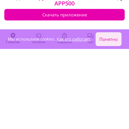
APP500
Скачать приложение
4.9
(1466)
4.9
(1766)
Мы используем cookies.
Как это работает
.
Понятно
Главная
Каталог
Корзина
Чат
Войти
Букет из 15 розовых роз
Букет из 11 розовых роз
Эквадор
Эквадор
В наличии
В наличии
-15%
-15%
4 600 ₽
3 590 ₽
3 910 ₽
3 050 ₽
Крупный бутон
Крупный бутон