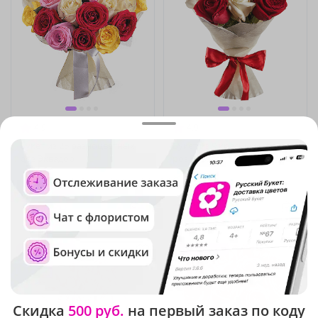
4.9
(446)
4.9
(3086)
Букет из 25 разноцветных
Букет из 9 красных и белых
роз Эквадор
роз Эквадор
В наличии
В наличии
-15%
-15%
7 110 ₽
3 080 ₽
6 040 ₽
2 620 ₽
Крупный бутон
Крупный бутон
Скидка
500 руб.
на первый заказ по коду