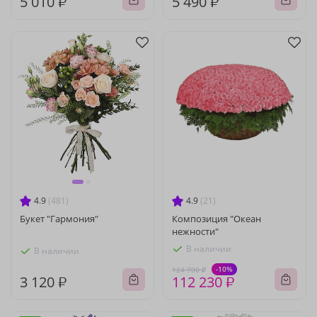
5 010 ₽
5 490 ₽
4.9
(481)
4.9
(21)
Букет "Гармония"
Композиция "Океан
нежности"
В наличии
В наличии
-10%
124 700 ₽
3 120 ₽
112 230 ₽