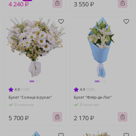
4 240 ₽
3 550 ₽
4.9
(134)
4.9
(559)
Букет "Солнце в руках"
Букет "Флёр-де-Лис"
В наличии
В наличии
5 700 ₽
2 170 ₽