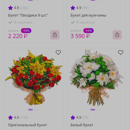
4.9
(256)
4.9
(96)
Букет "Гвоздики 9 шт."
Букет для мужчины
В наличии
В наличии
-15%
-10%
2 610 ₽
3 990 ₽
2 220 ₽
3 590 ₽
4.9
(143)
4.9
(78)
Оригинальный букет
Белый букет