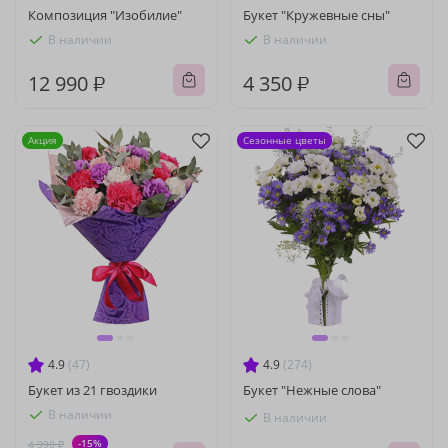
Композиция "Изобилие"
Букет "Кружевные сны"
В наличии
В наличии
12 990 ₽
4 350 ₽
Акция
Сезонные цветы
4.9
(47)
4.9
(274)
Букет из 21 гвоздики
Букет "Нежные слова"
В наличии
В наличии
-15%
4 990 ₽