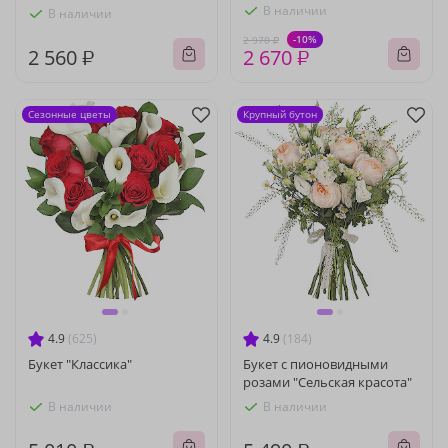
В наличии
В наличии
-10%
2 970 ₽
2 560 ₽
2 670 ₽
Сезонные цветы
Крупный бутон
4.9
(625)
4.9
(184)
Букет "Классика"
Букет с пионовидными
розами "Сельская красота"
В наличии
В наличии