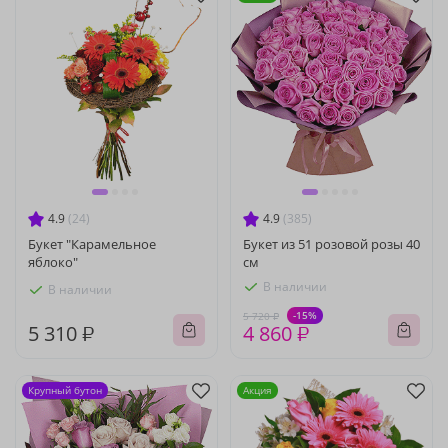
4.9
(24)
4.9
(385)
Букет "Карамельное
Букет из 51 розовой розы 40
яблоко"
см
В наличии
В наличии
-15%
5 720 ₽
5 310 ₽
4 860 ₽
Крупный бутон
Акция