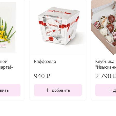
чной
Раффаэлло
Клубника
марта!»
"Изысканн
940
2 790
₽
вить
Добавить
Д