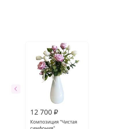
12 700
₽
Композиция "Чистая
симфония"