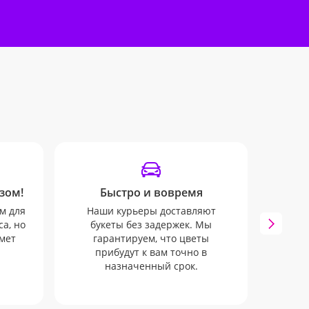
зом!
Быстро и вовремя
SM
м для
Наши курьеры доставляют
Мы 
а, но
букеты без задержек. Мы
инфо
мет
гарантируем, что цветы
SMS и 
прибудут к вам точно в
к
назначенный срок.