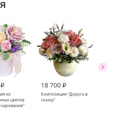
я
18 700
20 7
₽
₽
ия из
Композиция "Дорога в
Компо
нных цветов
сказку"
"Благо
очарование"