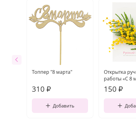
Топпер "8 марта"
Открытка ру
работы «С 8 
310
150
₽
₽
Добавить
Доба