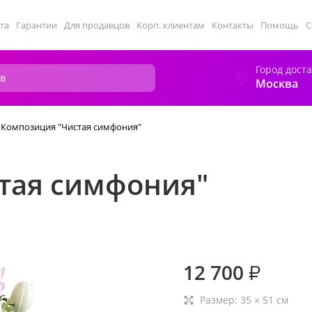
та
Гарантии
Для продавцов
Корп. клиентам
Контакты
Помощь
С
Город дост
Москва
Композиция "Чистая симфония"
тая симфония"
12 700
₽
Размер:
35
×
51
см