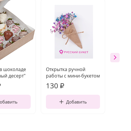
 в шоколаде
Открытка ручной
Ваза п
ый десерт"
работы с мини-букетом
130
1 10
₽
₽
обавить
Добавить