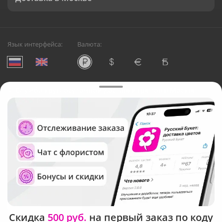
Язык интерфейса:
Валюта:
©
Служба круглосуточной доставки цветов в Москве
Русский Букет, 2026
Общество с ограниченной ответственностью «Технология»
ОГРН: 1195476081745, ИНН: 5410081997
Юридический адрес: г. Новосибирск, ул. Ипподромская,
д.42, оф. 3
Рейтинг Русского букета в г. Москва
Скидка
500 руб.
на первый заказ по коду