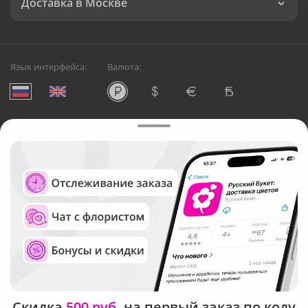
Доставка в Москве
Язык интерфейса:
Валюта:
©
Служба круглосуточной доставки цветов в Москве
Русский Букет, 2026
Общество с ограниченной ответственностью «Технология»
ОГРН: 1195476081745, ИНН: 5410081997
Юридический адрес: г. Новосибирск, ул. Ипподромская,
д.42, оф. 3
Рейтинг Русского букета в г. Москва
Скидка
500 руб.
на первый заказ по коду