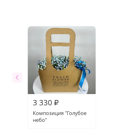
3 330
₽
Композиция "Голубое
небо"