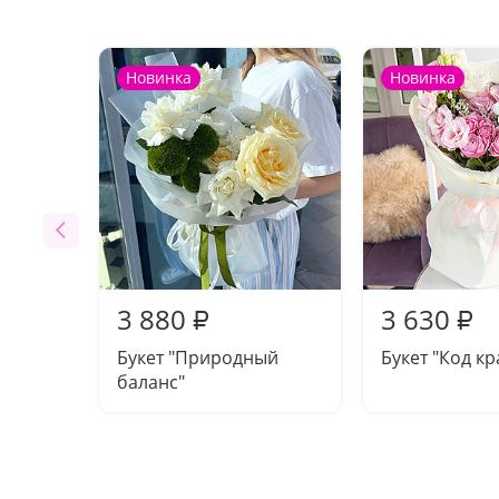
Новинка
Новинка
3 880
3 630
₽
₽
Букет "Природный
Букет "Код к
баланс"