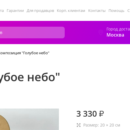
та
Гарантии
Для продавцов
Корп. клиентам
Контакты
Помощь
С
Город дост
Москва
Композиция "Голубое небо"
убое небо"
3 330
₽
Размер:
20
×
20
см