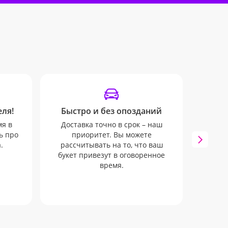
ля!
Быстро и без опозданий
Инф
мя в
Доставка точно в срок – наш
Все в
ь про
приоритет. Вы можете
руко
.
рассчитывать на то, что ваш
ваше
букет привезут в оговоренное
SMS-
время.