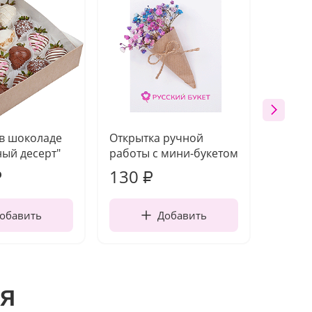
 в шоколаде
Открытка ручной
Ваза п
ый десерт"
работы с мини-букетом
130
1 10
₽
₽
обавить
Добавить
я