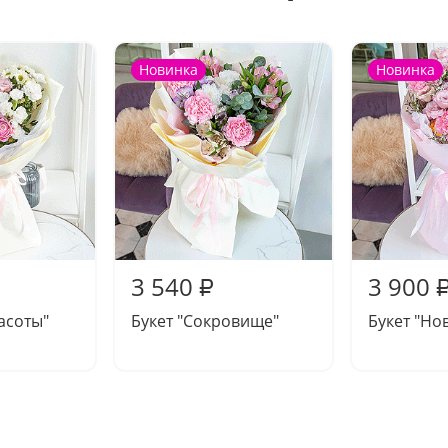
Новинка
Новинка
3 540
3 900
₽
расоты"
Букет "Сокровище"
Букет "Но