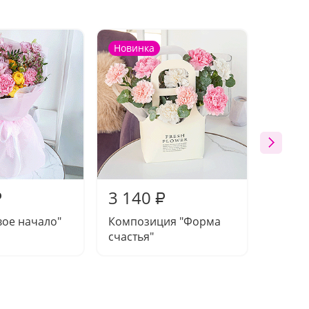
Новинка
Новин
3 140
3 65
₽
₽
вое начало"
Композиция "Форма
Букет 
счастья"
чувств