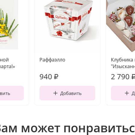
чной
Раффаэлло
Клубника
марта!»
"Изысканн
940
2 790
₽
вить
Добавить
Д
Вам может понравитьс