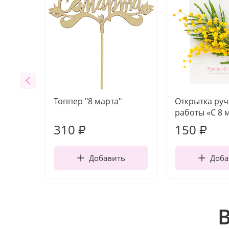
Топпер "8 марта"
Открытка ру
работы «С 8 
310
150
₽
₽
Добавить
Доба