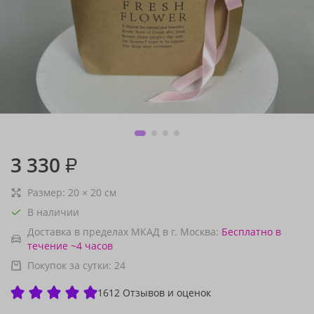
3 330
₽
Размер:
20
×
20
см
В наличии
Доставка в пределах МКАД в г. Москва:
Бесплатно
в
течение ~4 часов
Покупок за сутки:
24
1612 Отзывов и оценок