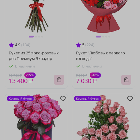
4.9
(134)
5
(224)
Букет из 25 ярко-розовых
Букет "Любовь с первого
роз Премиум Эквадор
взгляда"
В наличии
В наличии
-15%
-10%
15 760 ₽
7 810 ₽
13 400 ₽
7 030 ₽
Крупный бутон
Крупный бутон