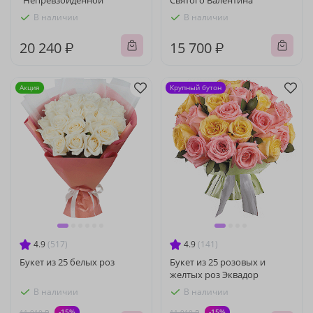
"Непревзойденной"
Святого Валентина"
В наличии
В наличии
20 240 ₽
15 700 ₽
Акция
Крупный бутон
4.9
(517)
4.9
(141)
Букет из 25 белых роз
Букет из 25 розовых и
желтых роз Эквадор
В наличии
В наличии
-15%
-15%
11 910 ₽
11 910 ₽