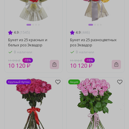
4.9
(1545)
4.9
(446)
Букет из 25 красных и
Букет из 25 разноцветных
белых роз Эквадор
роз Эквадор
В наличии
В наличии
-15%
-15%
11 910 ₽
11 910 ₽
10 120 ₽
10 120 ₽
Крупный бутон
Акция