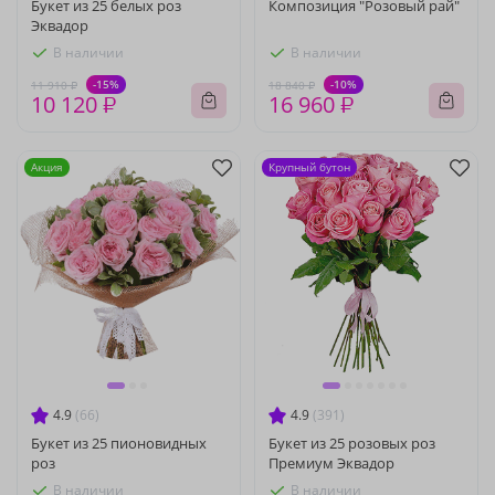
Букет из 25 белых роз
Композиция "Розовый рай"
Эквадор
В наличии
В наличии
-15%
-10%
11 910 ₽
18 840 ₽
10 120 ₽
16 960 ₽
Акция
Крупный бутон
4.9
(66)
4.9
(391)
Букет из 25 пионовидных
Букет из 25 розовых роз
роз
Премиум Эквадор
В наличии
В наличии