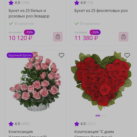
4.9
(193)
4.9
(74)
Букет из 25 белых и
Букет из 25 фиолетовых роз
розовых роз Эквадор
В наличии
В наличии
-15%
-15%
11 910 ₽
13 390 ₽
10 120 ₽
11 380 ₽
Крупный бутон
4.9
(490)
4.9
(321)
Композиция
Композиция "С днем