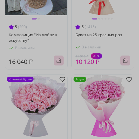
5
(200)
5
(1415)
Композиция "Из любви к
Букет из 25 красных роз
искусству"
В наличии
В наличии
-15%
11 910 ₽
16 040 ₽
10 120 ₽
Крупный бутон
Акция