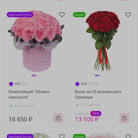
Крупный бутон
Акция
4.9
(76)
4.9
(1809)
Композиция "Облако
Букет из 25 красных роз
нежности"
Премиум
В наличии
В наличии
-15%
15 410 ₽
16 650 ₽
13 100 ₽
Крупный бутон
Акция