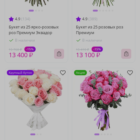
4.9
(134)
4.9
(389)
Букет из 25 ярко-розовых
Букет из 25 розовых роз
роз Премиум Эквадор
Премиум
В наличии
В наличии
-15%
-15%
15 760 ₽
15 410 ₽
13 400 ₽
13 100 ₽
Крупный бутон
Акция