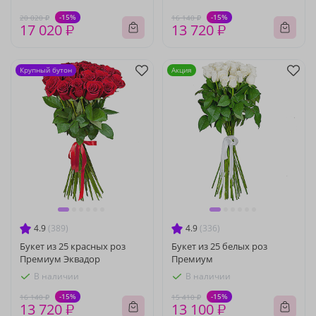
-15%
-15%
20 020 ₽
16 140 ₽
17 020 ₽
13 720 ₽
Крупный бутон
Акция
4.9
(389)
4.9
(336)
Букет из 25 красных роз
Букет из 25 белых роз
Премиум Эквадор
Премиум
В наличии
В наличии
-15%
-15%
16 140 ₽
15 410 ₽
13 720 ₽
13 100 ₽