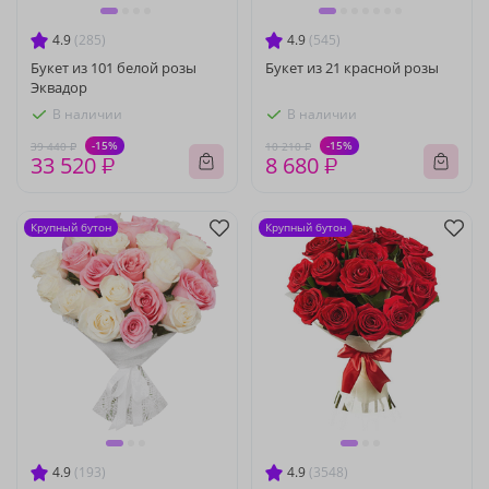
4.9
(285)
4.9
(545)
Букет из 101 белой розы
Букет из 21 красной розы
Эквадор
В наличии
В наличии
-15%
-15%
39 440 ₽
10 210 ₽
33 520 ₽
8 680 ₽
Крупный бутон
Крупный бутон
4.9
(193)
4.9
(3548)