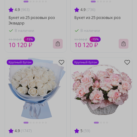
4.9
(963)
4.9
(736)
Букет из 25 розовых роз
Букет из 25 розовых роз
Эквадор
В наличии
В наличии
-15%
-15%
11 910 ₽
11 910 ₽
10 120 ₽
10 120 ₽
Крупный бутон
Крупный бутон
4.9
(1747)
5
(59)