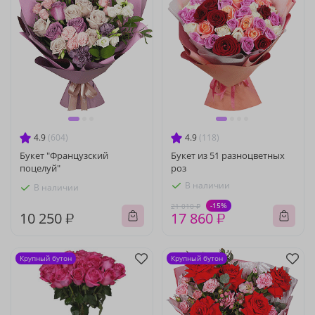
4.9
(604)
4.9
(118)
Букет "Французский
Букет из 51 разноцветных
поцелуй"
роз
В наличии
В наличии
-15%
21 010 ₽
10 250 ₽
17 860 ₽
Крупный бутон
Крупный бутон