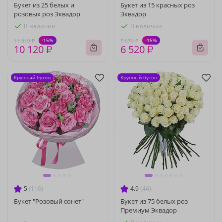
Букет из 25 белых и
Букет из 15 красных роз
розовых роз Эквадор
Эквадор
В наличии
В наличии
-15%
-15%
11 910 ₽
7 670 ₽
10 120 ₽
6 520 ₽
Крупный бутон
Крупный бутон
5
(116)
4.9
(44)
Букет "Розовый сонет"
Букет из 75 белых роз
Премиум Эквадор