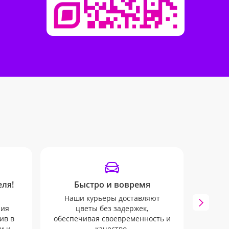
ля!
Быстро и вовремя
Инф
Наши курьеры доставляют
Опов
ния
цветы без задержек,
пом
ив в
обеспечивая своевременность и
заказ.
и и
качество.
пр