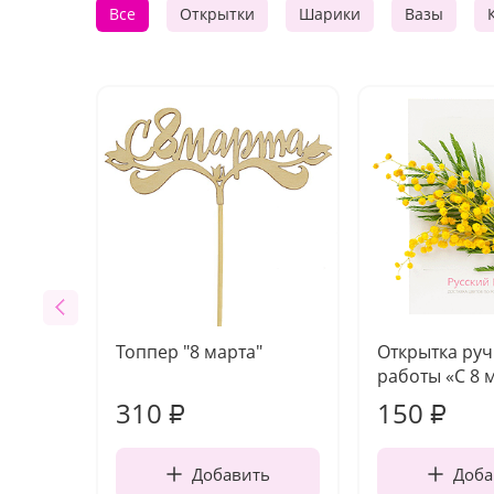
Все
Открытки
Шарики
Вазы
Топпер "8 марта"
Открытка ру
работы «С 8 
310
150
₽
₽
Добавить
Доба