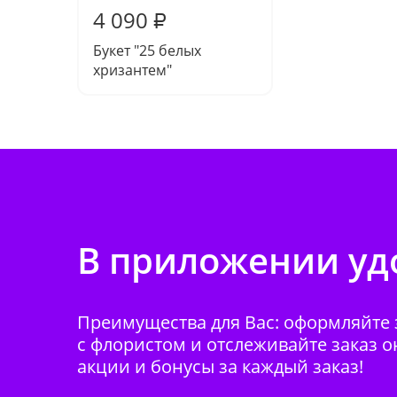
4 090
₽
Букет "25 белых
хризантем"
В приложении удо
Преимущества для Вас: оформляйте з
с флористом и отслеживайте заказ о
акции и бонусы за каждый заказ!