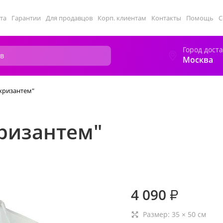
та
Гарантии
Для продавцов
Корп. клиентам
Контакты
Помощь
С
Город дост
Москва
 хризантем"
хризантем"
4 090
₽
Размер:
35
×
50
см