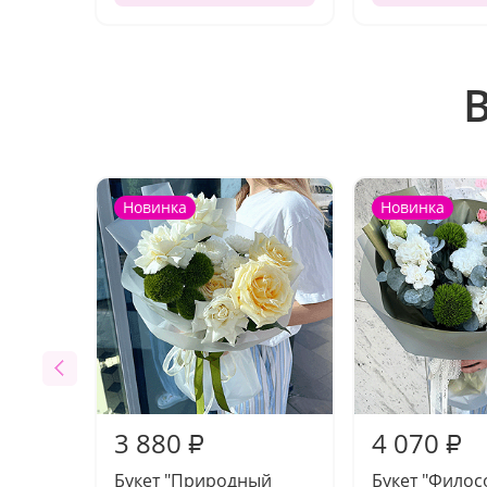
Новинка
Новинка
3 880
4 070
₽
₽
Букет "Природный
Букет "Фило