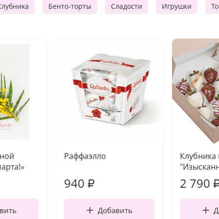
Клубника
Бенто-торты
Сладости
Игрушки
Т
чной
Раффаэлло
Клубника
марта!»
"Изысканн
940
2 790
₽
вить
Добавить
Д