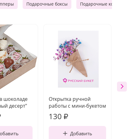
опперы
Подарочные боксы
Подарочные корзины
 в шоколаде
Открытка ручной
Ваза п
ый десерт"
работы с мини-букетом
130
1 10
₽
₽
обавить
Добавить