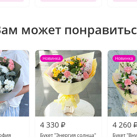
Вам может понравитьс
Новинка
Новинка
4 330
4 260
₽
софия
Букет "Энергия солнца"
Букет "Вн