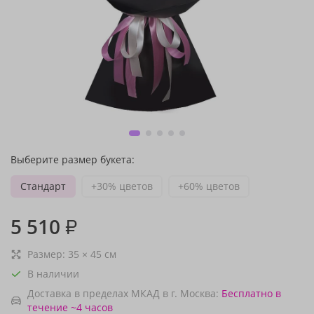
Выберите размер букета:
Стандарт
+30% цветов
+60% цветов
5 510
₽
Размер:
35
×
45
см
В наличии
Доставка в пределах МКАД в г. Москва:
Бесплатно
в
течение ~4 часов