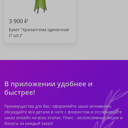
3 900
₽
Букет "Хризантема одиночная
(7 шт.)"
В приложении удобнее и
быстрее!
Преимущества для Вас: оформляйте заказ мгновенно,
обсуждайте все детали в чате с флористом и отслеживайте
заказ онлайн на всех этапах. Плюс - эксклюзивные акции и
бонусы за каждый заказ!