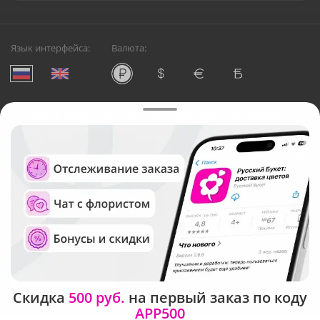
Язык интерфейса:
Валюта:
©
Служба круглосуточной доставки цветов в Москве
Русский Букет, 2026
Общество с ограниченной ответственностью «Технология»
ОГРН: 1195476081745, ИНН: 5410081997
Юридический адрес: г. Новосибирск, ул. Ипподромская,
д.42, оф. 3
Рейтинг Русского букета в г. Москва
Скидка
500 руб.
на первый заказ по коду
APP500