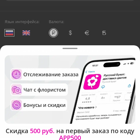
Язык интерфейса:
Валюта:
©
Служба круглосуточной доставки цветов в Москве
Русский Букет, 2026
Общество с ограниченной ответственностью «Технология»
ОГРН: 1195476081745, ИНН: 5410081997
Юридический адрес: г. Новосибирск, ул. Ипподромская,
д.42, оф. 3
Рейтинг Русского букета в г. Москва
Скидка
500 руб.
на первый заказ по коду
APP500