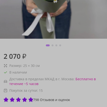
2 070
₽
Размер:
25
×
30
см
В наличии
Доставка в пределах МКАД в г. Москва:
Бесплатно
в
течение ~5 часов
Покупок за сутки:
15
798 Отзывов и оценок