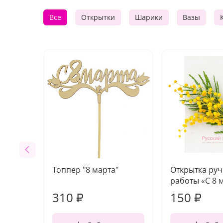
Все
Открытки
Шарики
Вазы
Топпер "8 марта"
Открытка ру
работы «С 8 
310
150
₽
₽