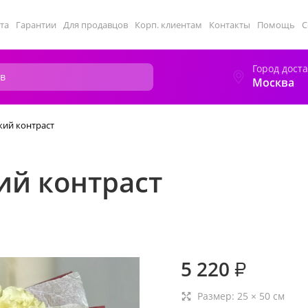
та
Гарантии
Для продавцов
Корп. клиентам
Контакты
Помощь
С
Город дост
Москва
кий контраст
ий контраст
5 220
₽
Размер:
25
×
50
см