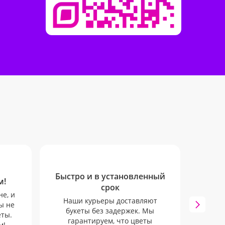
Быстро и в установленный
м!
Отпр
срок
не, и
Наши курьеры доставляют
ы не
Остава
букеты без задержек. Мы
еты.
дост
гарантируем, что цветы
м!