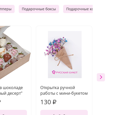
опперы
Подарочные боксы
Подарочные корзины
 в шоколаде
Открытка ручной
Ваза п
ый десерт"
работы с мини-букетом
130
1 10
₽
₽