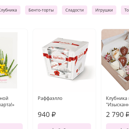
Клубника
Бенто-торты
Сладости
Игрушки
Т
чной
Раффаэлло
Клубника
марта!»
"Изысканн
940
2 790
₽