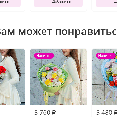
вить
Добавить
Д
Вам может понравитьс
Новинка
Новинка
5 760
5 480
₽