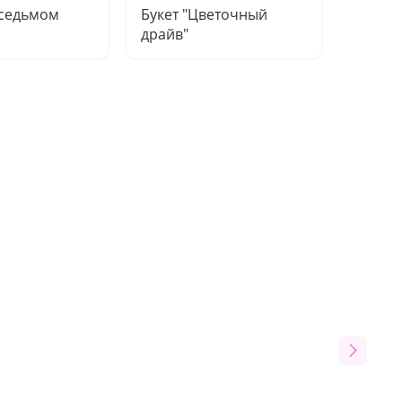
 седьмом
Букет "Цветочный
Компо
драйв"
нежно