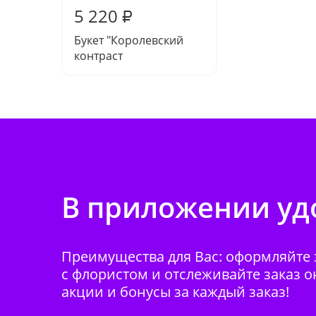
5 220
₽
Букет "Королевский
контраст
В приложении удо
Преимущества для Вас: оформляйте з
с флористом и отслеживайте заказ о
акции и бонусы за каждый заказ!