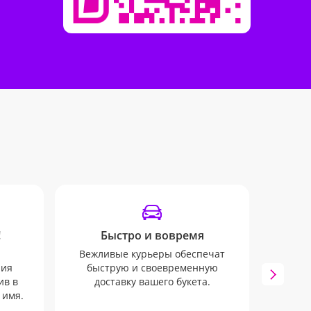
!
Быстро и вовремя
Вежливые курьеры обеспечат
ния
быструю и своевременную
Наши
ив в
доставку вашего букета.
SM
 имя.
отслеж