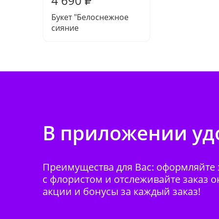
4 690
₽
Букет "Белоснежное
сияние
В приложении удо
Преимущества для Вас: оформляйте з
с флористом и отслеживайте заказ о
акции и бонусы за каждый заказ!