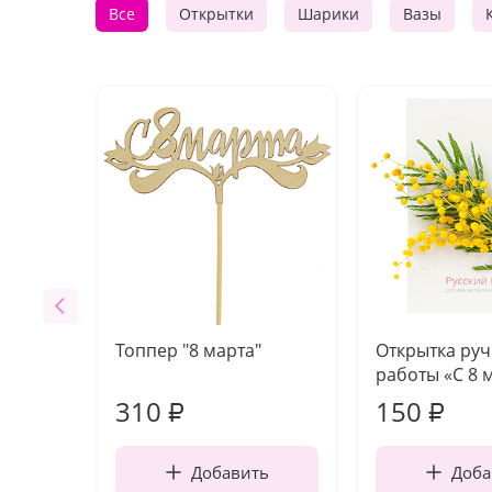
Все
Открытки
Шарики
Вазы
Топпер "8 марта"
Открытка ру
работы «С 8 
310
150
₽
₽
Добавить
Доба