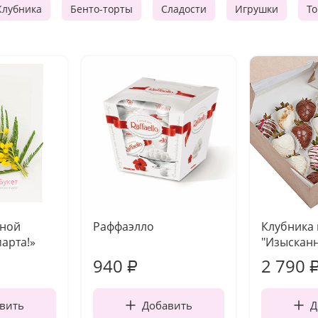
Клубника
Бенто-торты
Сладости
Игрушки
Т
чной
Раффаэлло
Клубника
марта!»
"Изысканн
940
2 790
₽
вить
Добавить
Д