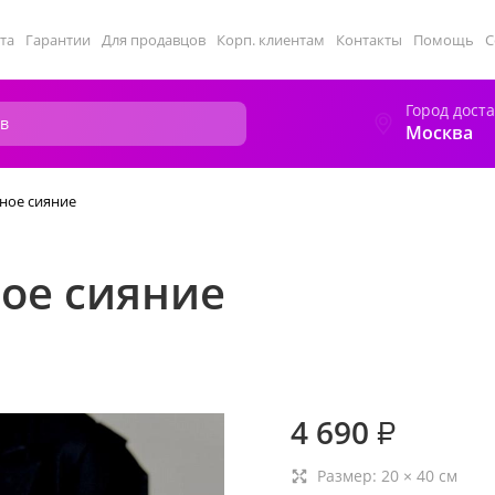
та
Гарантии
Для продавцов
Корп. клиентам
Контакты
Помощь
С
Город дост
Москва
ное сияние
ное сияние
4 690
₽
Размер:
20
×
40
см