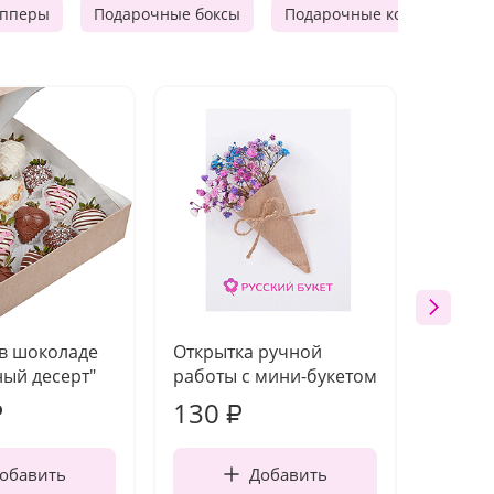
опперы
Подарочные боксы
Подарочные корзины
 в шоколаде
Открытка ручной
Ваза п
ый десерт"
работы с мини-букетом
130
1 10
₽
₽
обавить
Добавить