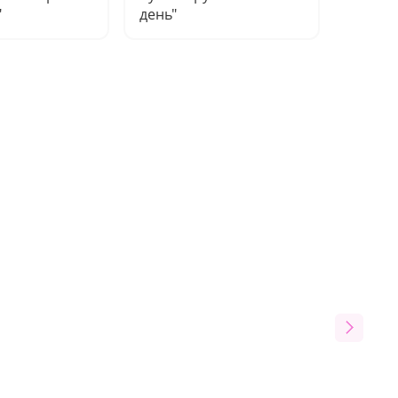
"
день"