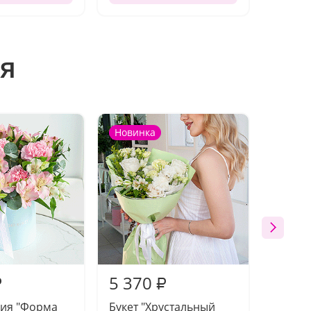
я
Новинка
Новин
5 370
5 19
₽
₽
ия "Форма
Букет "Хрустальный
Букет 