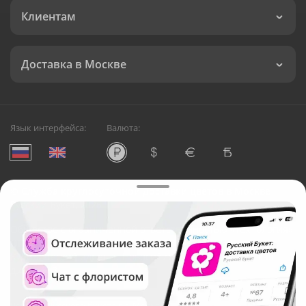
Клиентам
Доставка в Москве
Язык интерфейса:
Валюта:
©
Служба круглосуточной доставки цветов в Москве
Русский Букет, 2026
Общество с ограниченной ответственностью «Технология»
ОГРН: 1195476081745, ИНН: 5410081997
Юридический адрес: г. Новосибирск, ул. Ипподромская,
д.42, оф. 3
Рейтинг Русского букета в г. Москва