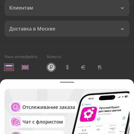
Клиентам
Доставка в Москве
Язык интерфейса:
Валюта:
©
Служба круглосуточной доставки цветов в Москве
Русский Букет, 2026
Общество с ограниченной ответственностью «Технология»
ОГРН: 1195476081745, ИНН: 5410081997
Юридический адрес: г. Новосибирск, ул. Ипподромская,
д.42, оф. 3