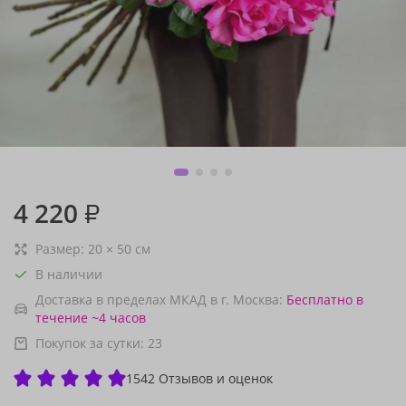
4 220
₽
Размер:
20
×
50
см
В наличии
Доставка в пределах МКАД в г. Москва:
Бесплатно
в
течение ~4 часов
Покупок за сутки:
23
1542 Отзывов и оценок