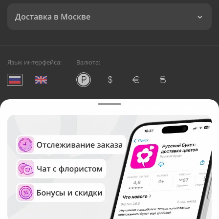
Доставка в Москве
Язык интерфейса:
Валюта:
©
Служба круглосуточной доставки цветов в Москве
Русский Букет, 2026
Общество с ограниченной ответственностью «Технология»
ОГРН: 1195476081745, ИНН: 5410081997
Юридический адрес: г. Новосибирск, ул. Ипподромская,
д.42, оф. 3
Рейтинг Русского букета в г. Москва