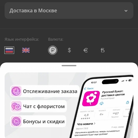
Доставка в Москве
Язык интерфейса:
Валюта:
©
Служба круглосуточной доставки цветов в Москве
Русский Букет, 2026
Общество с ограниченной ответственностью «Технология»
ОГРН: 1195476081745, ИНН: 5410081997
Юридический адрес: г. Новосибирск, ул. Ипподромская,
д.42, оф. 3
Рейтинг Русского букета в г. Москва