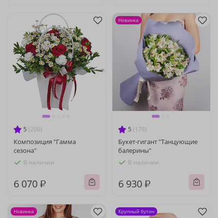
Новинка
5
(200)
5
(178)
Композиция "Гамма
Букет-гигант "Танцующие
сезона"
балерины"
В наличии
В наличии
6 070 ₽
6 930 ₽
Новинка
Крупный бутон