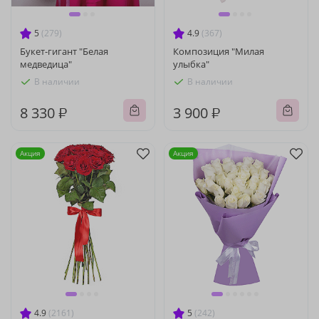
5
(279)
4.9
(367)
Букет-гигант "Белая
Композиция "Милая
медведица"
улыбка"
В наличии
В наличии
8 330 ₽
3 900 ₽
Акция
Акция
4.9
(2161)
5
(242)