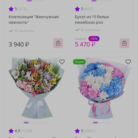
5
(415)
5
(662)
Композиция "Жемчужная
Букет из 15 белых
нежность"
кенийских роз
В наличии
В наличии
-15%
6 440 ₽
3 940 ₽
5 470 ₽
Акция
4.9
(1134)
5
(2641)