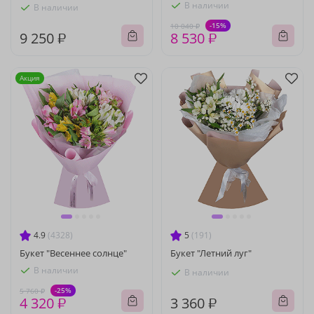
В наличии
В наличии
-15%
10 040 ₽
9 250 ₽
8 530 ₽
Акция
4.9
(4328)
5
(191)
Букет "Весеннее солнце"
Букет "Летний луг"
В наличии
В наличии
-25%
5 760 ₽
4 320 ₽
3 360 ₽