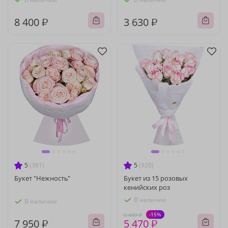
8 400 ₽
3 630 ₽
5
(381)
5
(920)
Букет "Нежность"
Букет из 15 розовых
кенийских роз
В наличии
В наличии
-15%
6 440 ₽
7 950 ₽
5 470 ₽