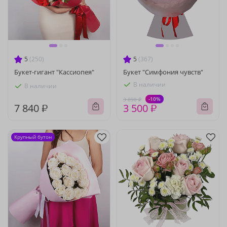
5
(250)
5
(367)
Букет-гигант "Кассиопея"
Букет "Симфония чувств"
В наличии
В наличии
-10%
3 890 ₽
7 840 ₽
3 500 ₽
Крупный бутон