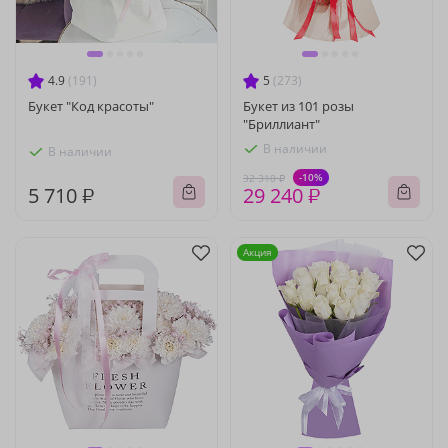
4.9
(191)
5
(273)
Букет "Код красоты"
Букет из 101 розы
"Бриллиант"
В наличии
В наличии
-10%
32 310 ₽
5 710 ₽
29 240 ₽
Акция