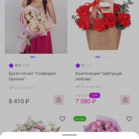
4.9
(193)
5
(79)
Букет-гигант "Созвездие
Композиция "Цветущая
Ориона"
любовь"
В наличии
В наличии
-10%
7 870 ₽
8 410 ₽
7 080 ₽
Акция