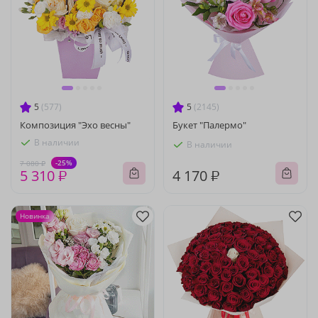
5
(577)
5
(2145)
Композиция "Эхо весны"
Букет "Палермо"
В наличии
В наличии
-25%
7 080 ₽
5 310 ₽
4 170 ₽
Новинка