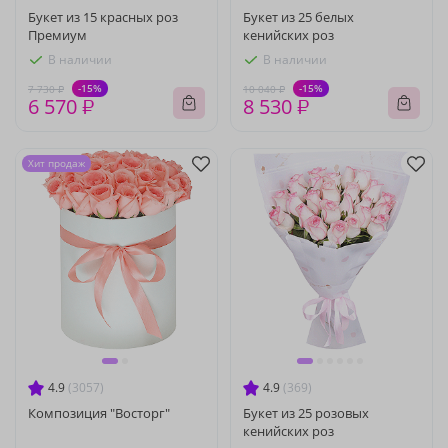
Букет из 15 красных роз
Букет из 25 белых
Премиум
кенийских роз
В наличии
В наличии
-15%
-15%
7 730 ₽
10 040 ₽
6 570 ₽
8 530 ₽
Хит продаж
4.9
(3057)
4.9
(369)
Композиция "Восторг"
Букет из 25 розовых
кенийских роз