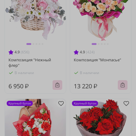
4.9
(656)
4.9
(424)
Композиция "Нежный
Композиция "Монпасье"
флер"
В наличии
В наличии
6 950 ₽
13 220 ₽
Крупный бутон
Крупный бутон