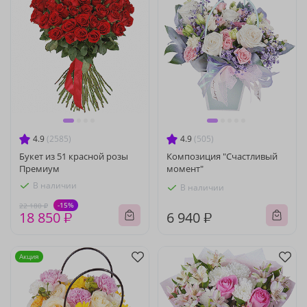
4.9
(2585)
4.9
(505)
Букет из 51 красной розы
Композиция "Счастливый
Премиум
момент"
В наличии
В наличии
-15%
22 180 ₽
18 850 ₽
6 940 ₽
Акция