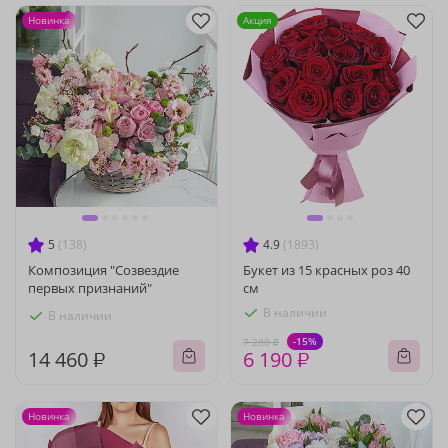
Новинка
Акция
5
(138)
4.9
(1893)
Композиция "Созвездие
Букет из 15 красных роз 40
первых признаний"
см
В наличии
В наличии
-15%
7 280 ₽
14 460 ₽
6 190 ₽
Новинка
Новинка