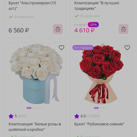
Букет "Альстромерии (15
Композиция "В лучших
шт.)"
традициях"
В наличии
В наличии
-25%
6 150 ₽
6 560 ₽
4 610 ₽
Хит продаж
5
(630)
4.9
(13986)
Композиция "Белые розы в
Букет "Рубиновое сияние"
шляпной коробке"
В наличии
В наличии