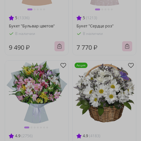
5
(1336)
5
(1213)
Букет "Бульвар цветов"
Букет "Сердце роз"
В наличии
В наличии
9 490 ₽
7 770 ₽
Акция
4.9
(2756)
4.9
(4183)