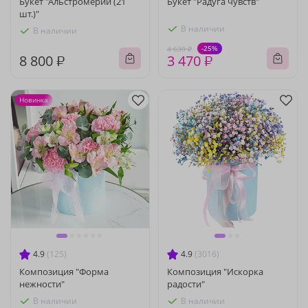
Букет "Альстромерии (21
Букет "Радуга чувств"
шт.)"
В наличии
В наличии
-25%
4 630 ₽
8 800 ₽
3 470 ₽
Новинка
4.9
(125)
4.9
(3016)
Композиция "Форма
Композиция "Искорка
нежности"
радости"
В наличии
В наличии