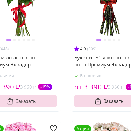
(448)
4.9
(209)
 из красных роз
Букет из 51 ярко-розов
иум Эквадор
розы Премиум Эквадо
аличии
В наличии
 390 ₽
от 3 390 ₽
3 960 ₽
-15%
3 960 ₽
-
Заказать
Заказать
я
Акция