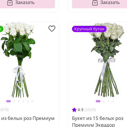
Заказать
Заказать
я
Крупный бутон
(479)
4.9
(2029)
 из белых роз Премиум
Букет из 15 белых роз
Премиум Эквадор