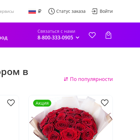
Статус заказа
Войти
ервисы
Связаться с нами
род
8-800-333-0905
ором в
По популярности
Акция