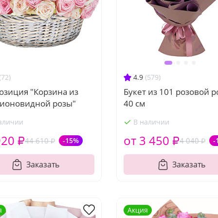
(72)
4.9
(579)
озиция "Корзина из
Букет из 101 розовой 
пионовидной розы"
40 см
аличии
В наличии
920 ₽
от 3 450 ₽
44 610 ₽
-15%
4 040 ₽
-
Заказать
Заказать
я
Акция