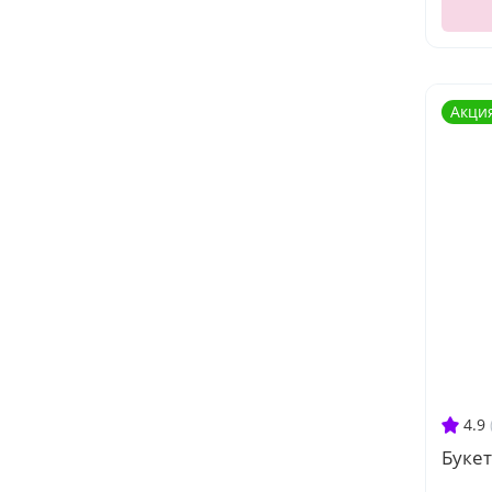
Акци
4.9
Букет