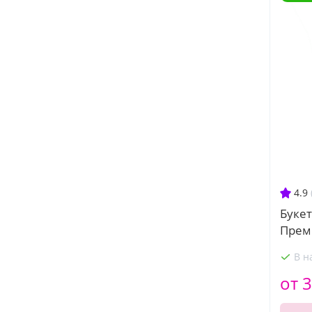
4.9
Букет
Прем
В н
от 3