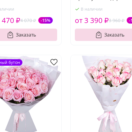
аличии
В наличии
 470 ₽
от 3 390 ₽
4 070 ₽
-15%
3 960 ₽
-
Заказать
Заказать
ный бутон