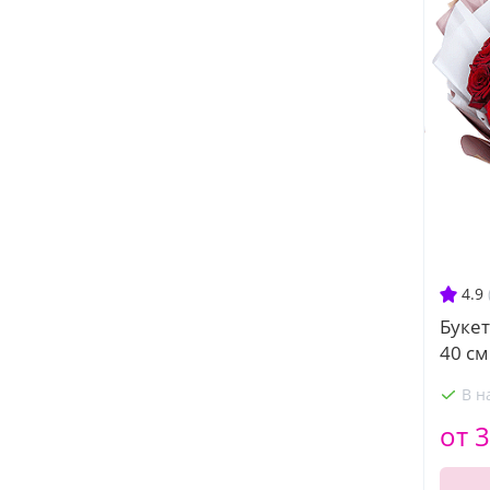
4.9
Букет
40 см
В н
от 3