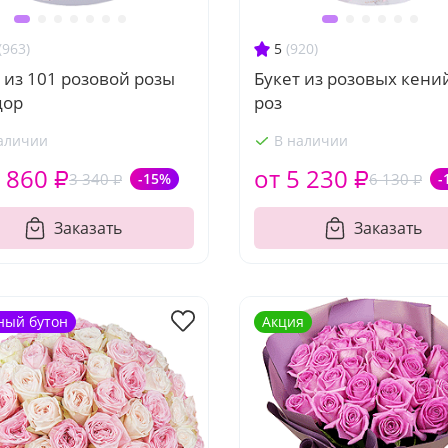
(963)
5
(920)
 из 101 розовой розы
Букет из розовых кени
дор
роз
аличии
В наличии
 860 ₽
от 5 230 ₽
3 340 ₽
-15%
6 130 ₽
-
Заказать
Заказать
ный бутон
Акция