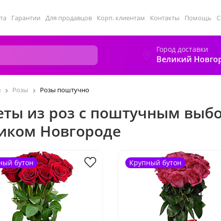
та
Гарантии
Для продавцов
Корп. клиентам
Контакты
Помощь
С
Город доставки
Великий Новго
в
Розы
Розы поштучно
еты из роз с поштучным выб
иком Новгороде
ный бутон
Крупный бутон