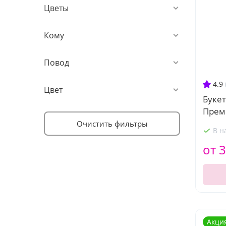
Цветы
Кому
Повод
4.9
Цвет
Букет
Прем
Очистить фильтры
В н
от 3
Акци