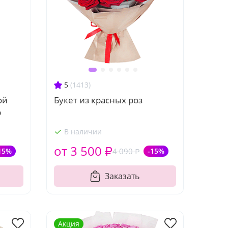
5
(1413)
ой
Букет из красных роз
р
В наличии
от 3 500 ₽
15%
4 090 ₽
-15%
Заказать
Акция