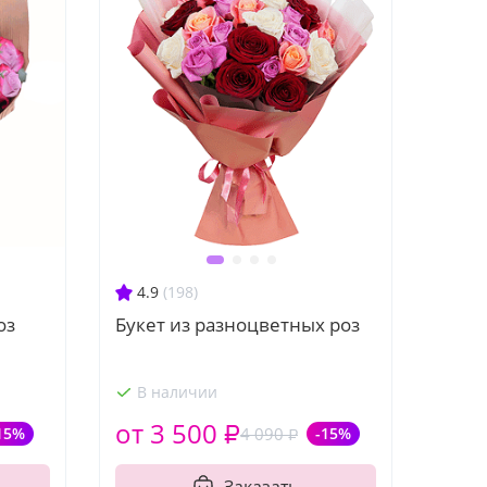
4.9
(198)
оз
Букет из разноцветных роз
В наличии
от 3 500 ₽
15%
4 090 ₽
-15%