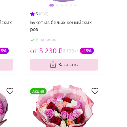
5
(662)
йских
Букет из белых кенийских
роз
В наличии
от 5 230 ₽
15%
6 130 ₽
-15%
Заказать
Акция