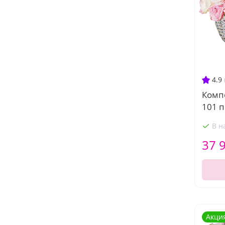
4.9
Комп
101 
В н
37 
Акци