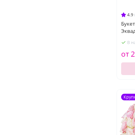
4.9
Букет
Эква
В н
от 2
Круп