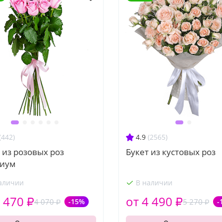
(442)
4.9
(2565)
 из розовых роз
Букет из кустовых роз
иум
аличии
В наличии
 470 ₽
от 4 490 ₽
4 070 ₽
-15%
5 270 ₽
-