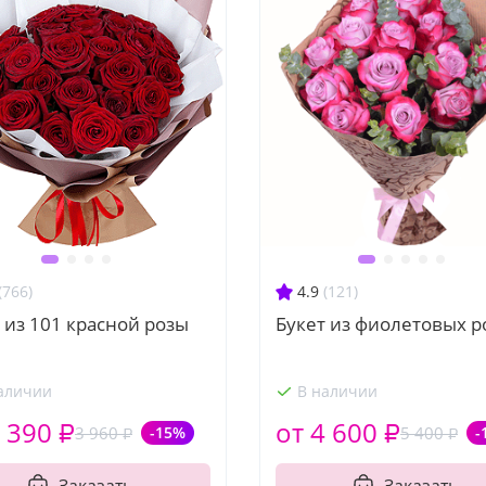
(766)
4.9
(121)
 из 101 красной розы
Букет из фиолетовых р
аличии
В наличии
 390 ₽
от 4 600 ₽
3 960 ₽
-15%
5 400 ₽
-