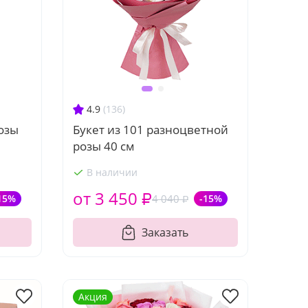
4.9
(136)
розы
Букет из 101 разноцветной
розы 40 см
В наличии
от 3 450 ₽
15%
4 040 ₽
-15%
Заказать
Акция