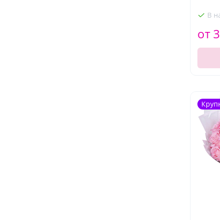
В н
от 3
Круп