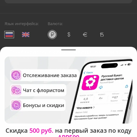
Язык интерфейса:
Валюта:
©
Служба круглосуточной доставки цветов в Тюмени
Русский Букет, 2026
Общество с ограниченной ответственностью «Технология»
ОГРН: 1195476081745, ИНН: 5410081997
Юридический адрес: г. Новосибирск, ул. Ипподромская,
д.42, оф. 3
Рейтинг Русского букета в г. Тюмень
Скидка
500 руб.
на первый заказ по коду