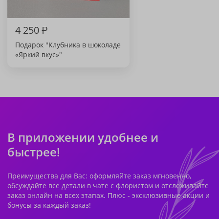
4 250
₽
Подарок "Клубника в шоколаде
«Яркий вкус»"
В приложении удобнее и
быстрее!
Преимущества для Вас: оформляйте заказ мгновенно,
обсуждайте все детали в чате с флористом и отслеживайте
заказ онлайн на всех этапах. Плюс - эксклюзивные акции и
бонусы за каждый заказ!