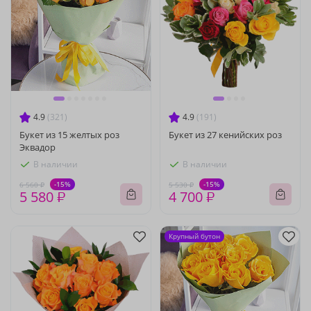
4.9
(321)
4.9
(191)
Букет из 15 желтых роз
Букет из 27 кенийских роз
Эквадор
В наличии
В наличии
-15%
-15%
6 560 ₽
5 530 ₽
5 580 ₽
4 700 ₽
Крупный бутон