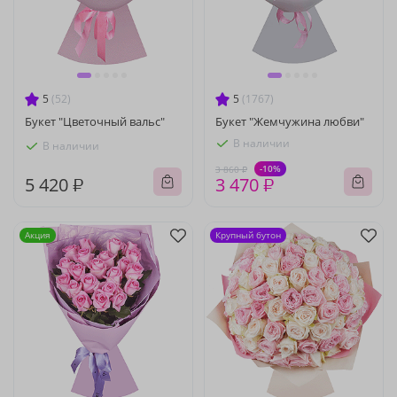
5
(52)
5
(1767)
Букет "Цветочный вальс"
Букет "Жемчужина любви"
В наличии
В наличии
-10%
3 860 ₽
5 420 ₽
3 470 ₽
Акция
Крупный бутон