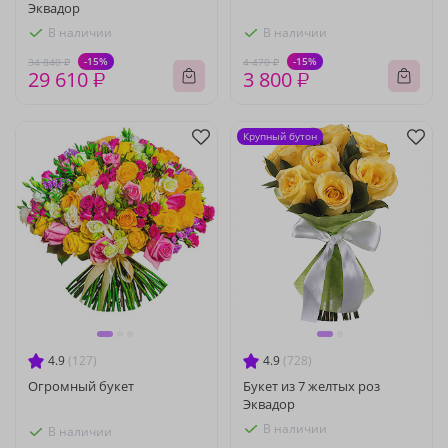
Эквадор
В наличии
В наличии
-15%
-15%
34 840 ₽
4 470 ₽
29 610 ₽
3 800 ₽
Крупный бутон
4.9
(127)
4.9
(728)
Огромный букет
Букет из 7 желтых роз
Эквадор
В наличии
В наличии