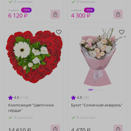
В наличии
В наличии
-15%
-15%
7 200 ₽
5 060 ₽
6 120 ₽
4 300 ₽
4.9
(114)
4.9
(39)
Композиция "Цветочное
Букет "Солнечная акварель"
сердце"
В наличии
В наличии
14 610 ₽
4 470 ₽