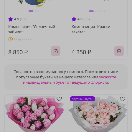
4.9
(176)
4.9
(55)
Композиция "Солнечный
Композиция "Краски
зайчик"
заката"
Под заказ
8 850 ₽
4 350 ₽
Товаров по вашему запросу немного. Посмотрите ниже
популярные букеты из нашего каталога или
закажите
индивидуальный букет от ведущего флориста
.
Крупный бутон