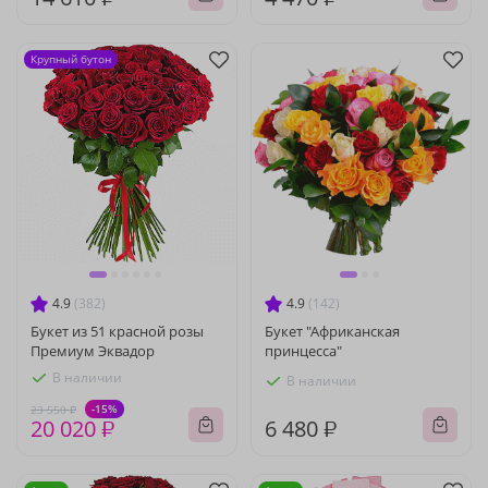
Крупный бутон
4.9
(382)
4.9
(142)
Букет из 51 красной розы
Букет "Африканская
Премиум Эквадор
принцесса"
В наличии
В наличии
-15%
23 550 ₽
20 020 ₽
6 480 ₽