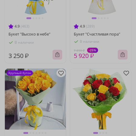
4.9
(463)
4.9
(289)
Букет "Высоко в небе"
Букет "Счастливая пора"
В наличии
В наличии
-25%
7 890 ₽
3 250 ₽
5 920 ₽
Крупный бутон