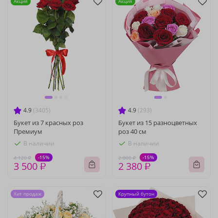
Акция
Акция
4.9
(3405)
4.9
(293)
Букет из 7 красных роз
Букет из 15 разноцветных
Премиум
роз 40 см
В наличии
В наличии
-15%
-15%
4 120 ₽
2 800 ₽
3 500 ₽
2 380 ₽
Хит продаж
Крупный бутон