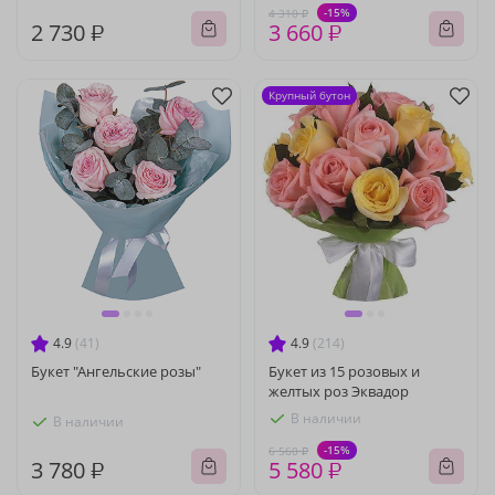
-15%
4 310 ₽
2 730 ₽
3 660 ₽
Крупный бутон
4.9
(41)
4.9
(214)
Букет "Ангельские розы"
Букет из 15 розовых и
желтых роз Эквадор
В наличии
В наличии
-15%
6 560 ₽
3 780 ₽
5 580 ₽