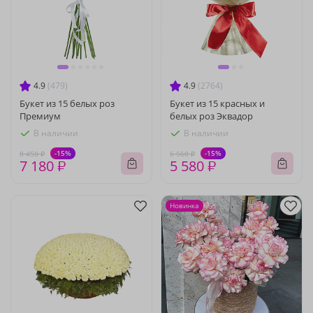
4.9
(479)
4.9
(2764)
Букет из 15 белых роз
Букет из 15 красных и
Премиум
белых роз Эквадор
В наличии
В наличии
-15%
-15%
8 450 ₽
6 560 ₽
7 180 ₽
5 580 ₽
Новинка