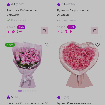
4.9
(3048)
4.9
(4744)
Букет из 15 белых роз
Букет из 7 красных роз
Эквадор
Эквадор
В наличии
В наличии
-15%
-15%
6 560 ₽
3 550 ₽
5 580 ₽
3 020 ₽
Акция
5
(243)
5
(62)
Букет из 21 розовой розы 40
Букет "Розовый каприз"