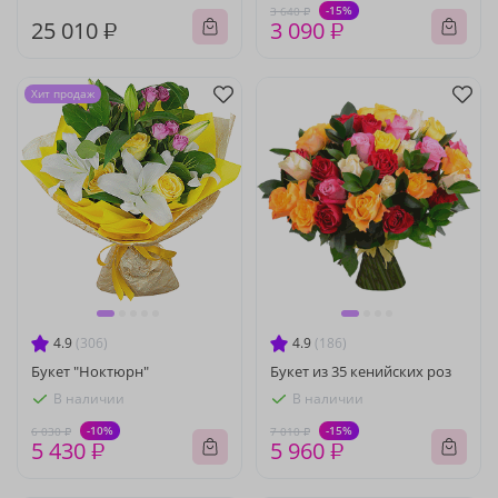
-15%
3 640 ₽
25 010 ₽
3 090 ₽
Хит продаж
4.9
(306)
4.9
(186)
Букет "Ноктюрн"
Букет из 35 кенийских роз
В наличии
В наличии
-10%
-15%
6 030 ₽
7 010 ₽
5 430 ₽
5 960 ₽