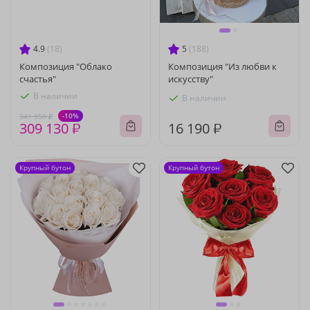
4.9
(18)
5
(188)
Композиция "Облако
Композиция "Из любви к
счастья"
искусству"
В наличии
В наличии
-10%
341 950 ₽
309 130 ₽
16 190 ₽
Крупный бутон
Крупный бутон