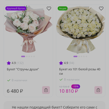
Крупный бутон
Акция
4.9
(132)
4.9
(94)
Букет "Струны души"
Букет из 101 белой розы 40
см
В наличии
В наличии
-15%
12 720 ₽
6 480 ₽
10 810 ₽
Не нашли подходящий букет? Соберите его сами с