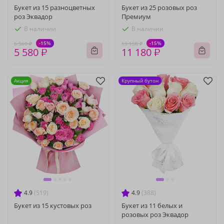
Букет из 15 разноцветных
Букет из 25 розовых роз
роз Эквадор
Премиум
В наличии
В наличии
-15%
-15%
6 560 ₽
13 150 ₽
5 580 ₽
11 180 ₽
Акция
Крупный бутон
4.9
(519)
4.9
(388)
Букет из 15 кустовых роз
Букет из 11 белых и
розовых роз Эквадор