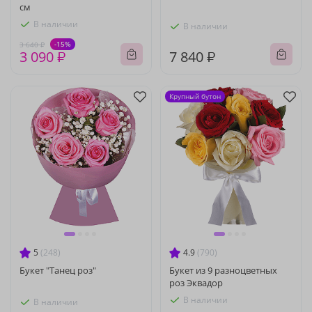
см
В наличии
В наличии
-15%
3 640 ₽
3 090 ₽
7 840 ₽
Крупный бутон
5
(248)
4.9
(790)
Букет "Танец роз"
Букет из 9 разноцветных
роз Эквадор
В наличии
В наличии