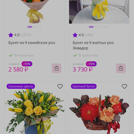
4.9
(2375)
4.9
(246)
Букет из 9 кенийских роз
Букет из 9 желтых роз
Эквадор
В наличии
В наличии
-15%
-15%
3 040 ₽
4 390 ₽
2 580 ₽
3 730 ₽
Сезонные цветы
Крупный бутон