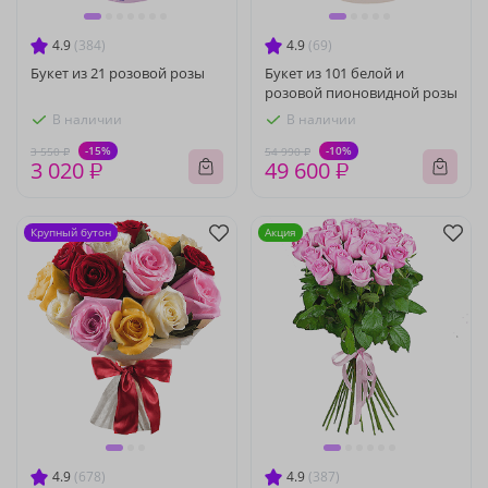
4.9
(384)
4.9
(69)
Букет из 21 розовой розы
Букет из 101 белой и
розовой пионовидной розы
В наличии
В наличии
-15%
-10%
3 550 ₽
54 990 ₽
3 020 ₽
49 600 ₽
Крупный бутон
Акция
4.9
(678)
4.9
(387)