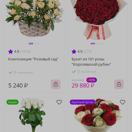
4.9
(1054)
4.9
(275)
Композиция "Розовый сад"
Букет из 101 розы
"Королевский рубин"
В наличии
В наличии
-10%
33 110 ₽
5 240 ₽
29 880 ₽
Акция
Крупный бутон