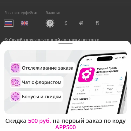
Язык интерфейса:
Валюта:
©
Служба круглосуточной доставки цветов в
Симферополе
Русский Букет, 2026
Общество с ограниченной ответственностью «Технология»
ОГРН: 1195476081745, ИНН: 5410081997
Юридический адрес: г. Новосибирск, ул. Ипподромская,
д.42, оф. 3
Рейтинг Русского букета
Скидка
500 руб.
на первый заказ по коду
APP500