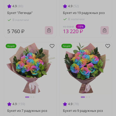
4.9
(86)
4.9
(52)
Букет "Легенда"
Букет из 19 радужных роз
В наличии
В наличии
-15%
15 550 ₽
5 760 ₽
13 220 ₽
Акция
Акция
4.9
(159)
4.9
(78)
Букет из 7 радужных роз
Букет из 9 радужных роз