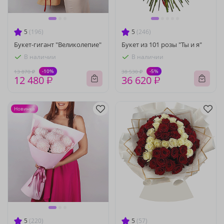
5
(196)
5
(246)
Букет-гигант "Великолепие"
Букет из 101 розы "Ты и я"
В наличии
В наличии
-10%
-5%
13 870 ₽
38 530 ₽
12 480 ₽
36 620 ₽
Новинка
5
(220)
5
(57)