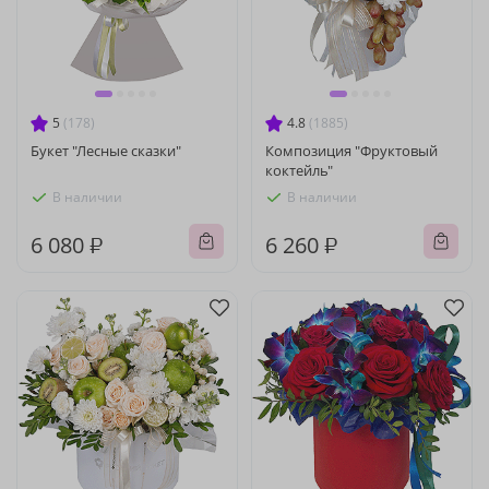
5
(178)
4.8
(1885)
Букет "Лесные сказки"
Композиция "Фруктовый
коктейль"
В наличии
В наличии
6 080 ₽
6 260 ₽