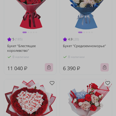
5
(185)
4.9
(20)
Букет "Блестящее
Букет "Средиземноморье"
королевство"
В наличии
В наличии
11 040 ₽
6 390 ₽