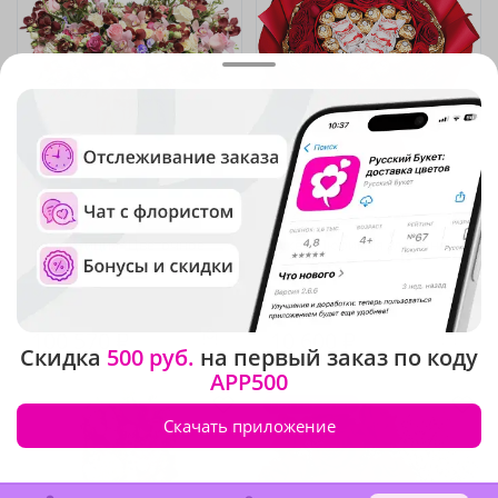
5
(15)
4.9
(251)
Композиция "Цветочное
Букет "Любимая сластена"
великолепие"
В наличии
В наличии
100 570 ₽
10 600 ₽
Скидка
500 руб.
на первый заказ по коду
APP500
Крупный бутон
Скачать приложение