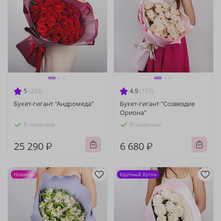
5
(226)
4.9
(193)
Букет-гигант "Андромеда"
Букет-гигант "Созвездие
Ориона"
В наличии
В наличии
25 290 ₽
6 680 ₽
Новинка
Крупный бутон