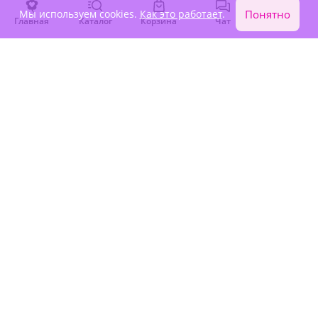
Мы используем cookies.
Как это работает
.
Понятно
Главная
Каталог
Корзина
Чат
Войти
5
(57)
4.9
(161)
Композиция "Итальянский
Композиция "Клубничное
мотив с безалкогольным
мороженое"
шампанским"
В наличии
В наличии
-10%
9 030 ₽
9 330 ₽
8 130 ₽