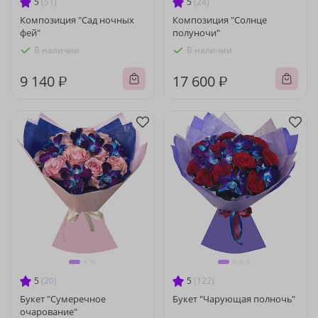
5
(51)
5
(24)
Композиция "Сад ночных
Композиция "Солнце
фей"
полуночи"
В наличии
В наличии
9 140 ₽
17 600 ₽
5
(20)
5
(122)
Букет "Сумеречное
Букет "Чарующая полночь"
очарование"