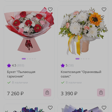
4.5
(893)
5
(58)
Букет "Пылающая
Композиция "Оранжевый
гармония"
оазис"
В наличии
В наличии
7 260 ₽
3 390 ₽