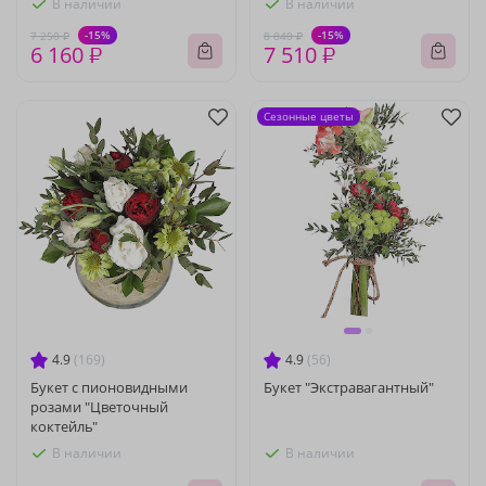
В наличии
В наличии
-15%
-15%
7 250 ₽
8 840 ₽
6 160 ₽
7 510 ₽
Сезонные цветы
4.9
(169)
4.9
(56)
Букет с пионовидными
Букет "Экстравагантный"
розами "Цветочный
коктейль"
В наличии
В наличии