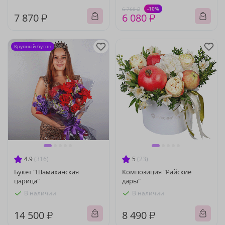
-10%
6 760 ₽
7 870 ₽
6 080 ₽
Крупный бутон
4.9
(316)
5
(23)
Букет "Шамаханская
Композиция "Райские
царица"
дары"
В наличии
В наличии
14 500 ₽
8 490 ₽