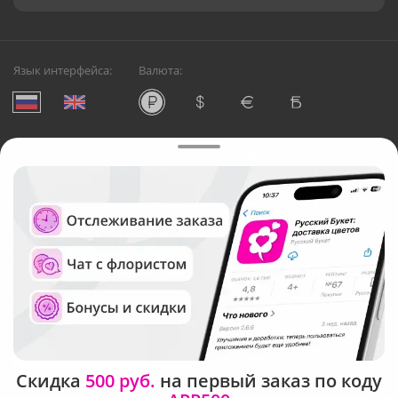
Язык интерфейса:
Валюта:
©
Служба круглосуточной доставки цветов в Саратове
Русский Букет, 2026
Общество с ограниченной ответственностью «Технология»
ОГРН: 1195476081745, ИНН: 5410081997
Юридический адрес: г. Новосибирск, ул. Ипподромская,
д.42, оф. 3
Рейтинг Русского букета в г. Саратов
Скидка
500 руб.
на первый заказ по коду