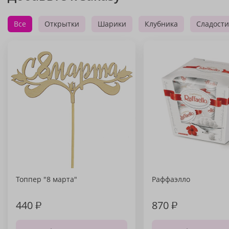
Все
Открытки
Шарики
Клубника
Сладости
Топпер "8 марта"
Раффаэлло
440
₽
870
₽