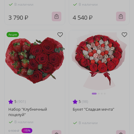
В наличии
В наличии
3 790 ₽
4 540 ₽
Акция
5
(901)
5
(98)
Набор "Клубничный
Букет "Сладкая мечта"
поцелуй"
В наличии
В наличии
-15%
6 930 ₽