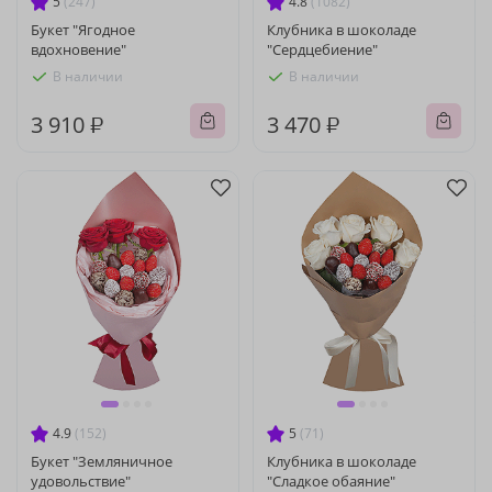
5
(247)
4.8
(1082)
Букет "Ягодное
Клубника в шоколаде
вдохновение"
"Сердцебиение"
В наличии
В наличии
3 910 ₽
3 470 ₽
4.9
(152)
5
(71)
Букет "Земляничное
Клубника в шоколаде
удовольствие"
"Сладкое обаяние"