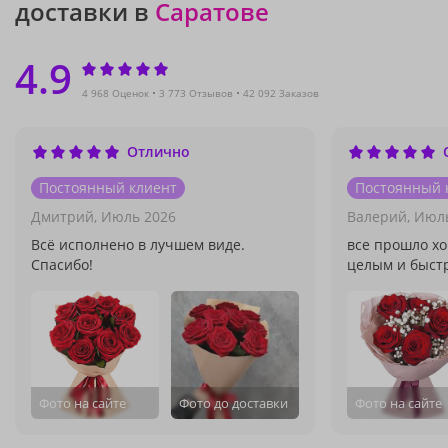
доставки в
Саратове
4.9
4 968 Оценок
3 773 Отзывов
42 092 Заказов
Отлично
Постоянный клиент
Постоянный 
Дмитрий,
Июль 2026
Валерий,
Июль
Всё исполнено в лучшем виде.
все прошло хо
Спасибо!
целым и быст
Фото на сайте
Фото до доставки
Фото на сайте