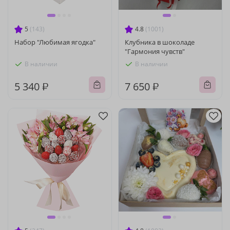
5
(143)
4.8
(1001)
Набор "Любимая ягодка"
Клубника в шоколаде
"Гармония чувств"
В наличии
В наличии
5 340 ₽
7 650 ₽