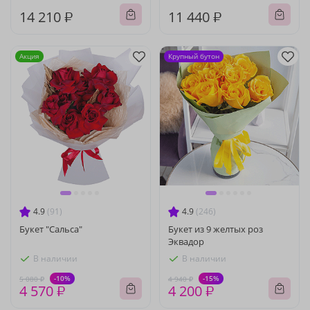
14 210 ₽
11 440 ₽
Акция
Крупный бутон
4.9
(91)
4.9
(246)
Букет "Сальса"
Букет из 9 желтых роз
Эквадор
В наличии
В наличии
-10%
-15%
5 080 ₽
4 940 ₽
4 570 ₽
4 200 ₽