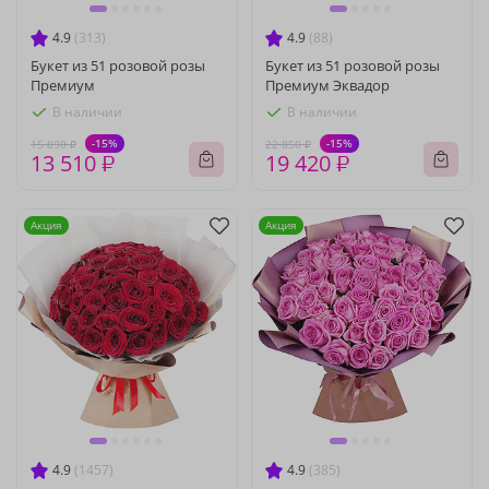
4.9
(313)
4.9
(88)
Букет из 51 розовой розы
Букет из 51 розовой розы
Премиум
Премиум Эквадор
В наличии
В наличии
-15%
-15%
15 890 ₽
22 850 ₽
13 510 ₽
19 420 ₽
Акция
Акция
4.9
(1457)
4.9
(385)