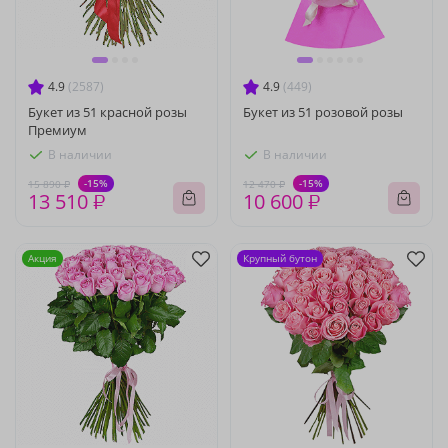
4.9
(2587)
4.9
(449)
Букет из 51 красной розы
Букет из 51 розовой розы
Премиум
В наличии
В наличии
-15%
-15%
15 890 ₽
12 470 ₽
13 510 ₽
10 600 ₽
Акция
Крупный бутон