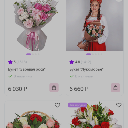
5
(1518)
4.8
(1412)
Букет "Заревая роса"
Букет "Лукоморье"
В наличии
В наличии
6 030 ₽
6 660 ₽
Хит продаж