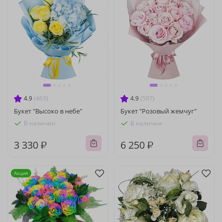
4.9
(463)
4.9
(597)
Букет "Высоко в небе"
Букет "Розовый жемчуг"
В наличии
В наличии
3 330 ₽
6 250 ₽
Акция