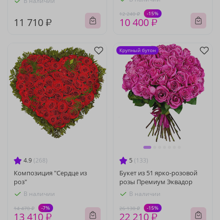
В наличии
-15%
12 240 ₽
11 710 ₽
10 400 ₽
Крупный бутон
4.9
(268)
5
(133)
Композиция "Сердце из
Букет из 51 ярко-розовой
роз"
розы Премиум Эквадор
В наличии
В наличии
-7%
-15%
14 470 ₽
26 130 ₽
13 410 ₽
22 210 ₽