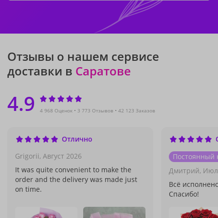
Отзывы о нашем сервисе
доставки в
Саратове
4.9
4 968 Оценок
3 773 Отзывов
42 123 Заказов
Отлично
Grigorii,
Август 2026
Постоянный 
It was quite convenient to make the
Дмитрий,
Июл
order and the delivery was made just
Всё исполнено
on time.
Спасибо!