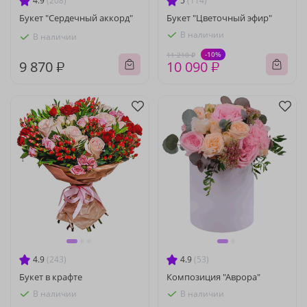
4.9
(208)
5
(114)
Букет "Сердечный аккорд"
Букет "Цветочный эфир"
В наличии
В наличии
-10%
11 210 ₽
9 870 ₽
10 090 ₽
4.9
(243)
4.9
(53)
Букет в крафте
Композиция "Аврора"
В наличии
В наличии