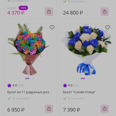
В наличии
В наличии
-10%
4 860 ₽
4 370 ₽
24 800 ₽
4.9
(58)
4.9
(85)
Букет из 11 радужных роз
Букет "Синяя птица"
В наличии
В наличии
6 950 ₽
7 390 ₽