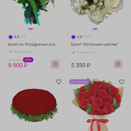
4.9
(52)
4.9
(169)
Букет из 19 радужных роз
Букет "Истинные чувства"
В наличии
В наличии
-15%
11 650 ₽
9 900 ₽
5 350 ₽
Хит продаж