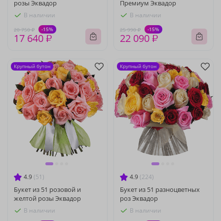
розы Эквадор
Премиум Эквадор
В наличии
В наличии
-15%
-15%
20 750 ₽
25 990 ₽
17 640 ₽
22 090 ₽
Крупный бутон
Крупный бутон
4.9
(51)
4.9
(224)
Букет из 51 розовой и
Букет из 51 разноцветных
желтой розы Эквадор
роз Эквадор
В наличии
В наличии