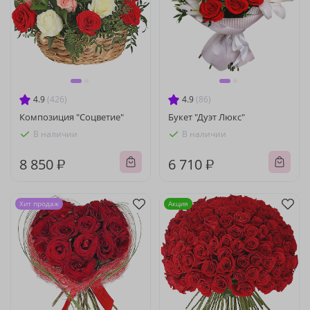
4.9
(426)
4.9
(86)
Композиция "Соцветие"
Букет "Дуэт Люкс"
В наличии
В наличии
8 850 ₽
6 710 ₽
Хит продаж
Акция