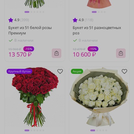
4.9
(399)
4.9
(118)
Букет из 51 белой розы
Букет из 51 разноцветных
Премиум
роз
В наличии
В наличии
-15%
-15%
15 960 ₽
12 470 ₽
13 570 ₽
10 600 ₽
Крупный бутон
Акция