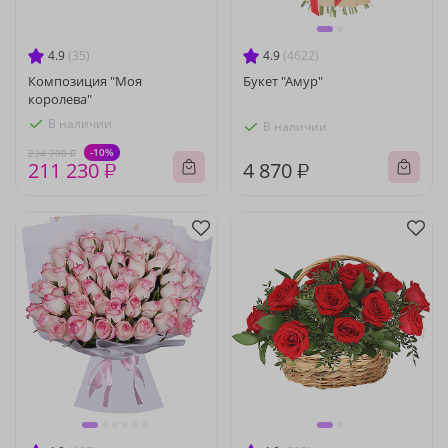
4.9
(35)
4.9
(4622)
Композиция "Моя
Букет "Амур"
королева"
В наличии
В наличии
-10%
234 700 ₽
211 230 ₽
4 870 ₽