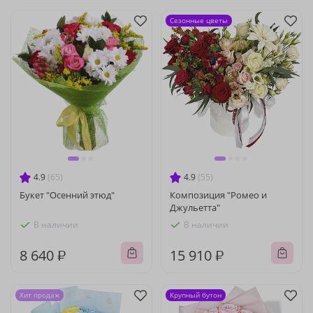
Сезонные цветы
4.9
(65)
4.9
(55)
Букет "Осенний этюд"
Композиция "Ромео и
Джульетта"
В наличии
В наличии
8 640 ₽
15 910 ₽
Хит продаж
Крупный бутон