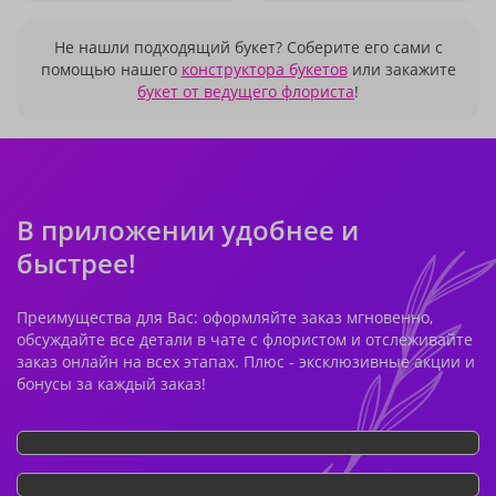
Не нашли подходящий букет? Соберите его сами с
помощью нашего
конструктора букетов
или закажите
букет от ведущего флориста
!
В приложении удобнее и
быстрее!
Преимущества для Вас: оформляйте заказ мгновенно,
обсуждайте все детали в чате с флористом и отслеживайте
заказ онлайн на всех этапах. Плюс - эксклюзивные акции и
бонусы за каждый заказ!