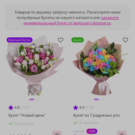
Товаров по вашему запросу немного. Посмотрите ниже
популярные букеты из нашего каталога или
закажите
индивидуальный букет от ведущего флориста
.
Крупный бутон
Акция
4.8
(102)
4.9
(159)
Букет "Новый день"
Букет из 7 радужных роз
В наличии
В наличии
-15%
6 050 ₽