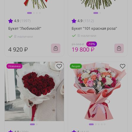
4.9
(1997)
4.9
(1512)
Букет "Любимой!"
Букет "101 красная роза"
В наличии
В наличии
-10%
21 910 ₽
4 920 ₽
19 800 ₽
Новинка
Акция