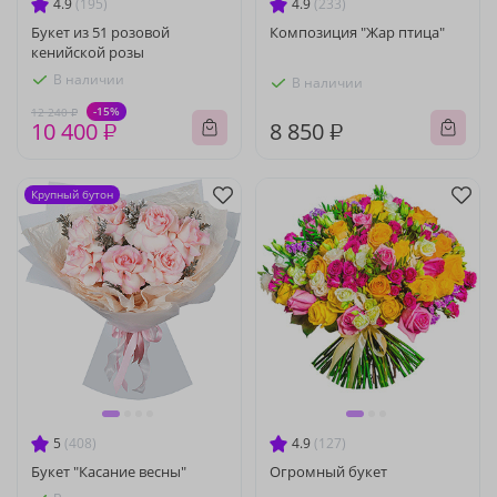
4.9
(195)
4.9
(233)
Букет из 51 розовой
Композиция "Жар птица"
кенийской розы
В наличии
В наличии
-15%
12 240 ₽
10 400 ₽
8 850 ₽
Крупный бутон
5
(408)
4.9
(127)
Букет "Касание весны"
Огромный букет