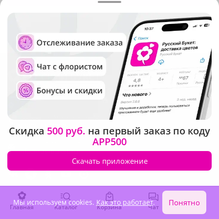
Не нашли нужный город?
Позвоните по телефону
8-800-333-0905
Доставка цветов по России и Миру
Бесплатно. Круглосуточно
8-800-333-0905
Скидка
500 руб.
на первый заказ по коду
APP500
По любым вопросам
info@rus-buket.ru
Скачать приложение
Мы используем cookies.
Как это работает
.
Понятно
Главная
Каталог
Корзина
Чат
Войти