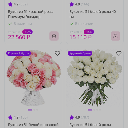
4.9
(382)
4.9
(166)
Букет из 51 красной розы
Букет из 51 белой розы 40
Премиум Эквадор
см
В наличии
В наличии
-15%
-15%
26 540 ₽
17 780 ₽
22 560 ₽
15 110 ₽
Крупный бутон
Крупный бутон
4.9
(150)
4.9
(787)
Букет из 51 белой и розовой
Букет из 51 белой розы