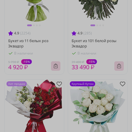
4.9
(2254)
4.9
(285)
Букет из 11 белых роз
Букет из 101 белой розы
Эквадор
Эквадор
В наличии
В наличии
-15%
-15%
5 790 ₽
39 400 ₽
4 920 ₽
33 490 ₽
Хит продаж
Крупный бутон