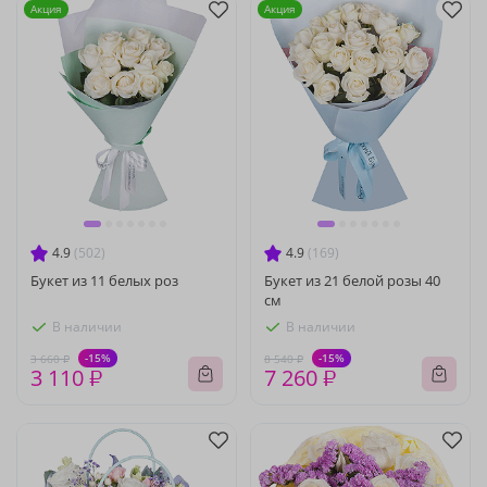
Акция
Акция
4.9
(502)
4.9
(169)
Букет из 11 белых роз
Букет из 21 белой розы 40
см
В наличии
В наличии
-15%
-15%
3 660 ₽
8 540 ₽
3 110 ₽
7 260 ₽