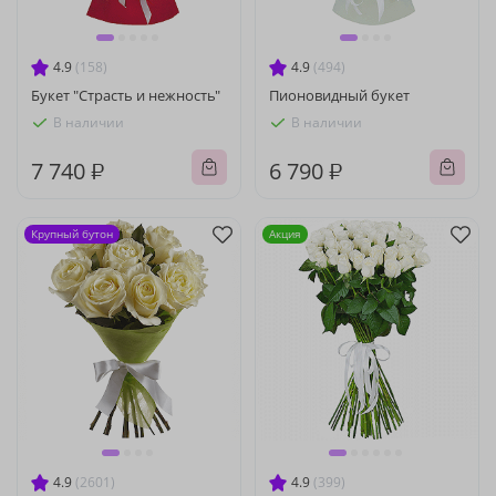
4.9
(158)
4.9
(494)
Букет "Страсть и нежность"
Пионовидный букет
В наличии
В наличии
7 740 ₽
6 790 ₽
Крупный бутон
Акция
4.9
(2601)
4.9
(399)