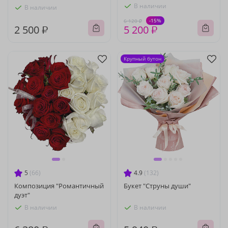
В наличии
В наличии
-15%
6 120 ₽
2 500 ₽
5 200 ₽
Крупный бутон
5
(66)
4.9
(132)
Композиция "Романтичный
Букет "Струны души"
дуэт"
В наличии
В наличии