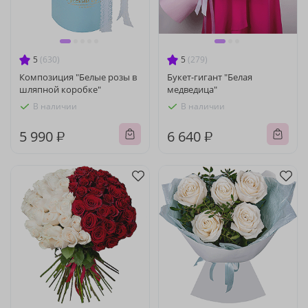
5
(630)
5
(279)
Композиция "Белые розы в
Букет-гигант "Белая
шляпной коробке"
медведица"
В наличии
В наличии
5 990 ₽
6 640 ₽