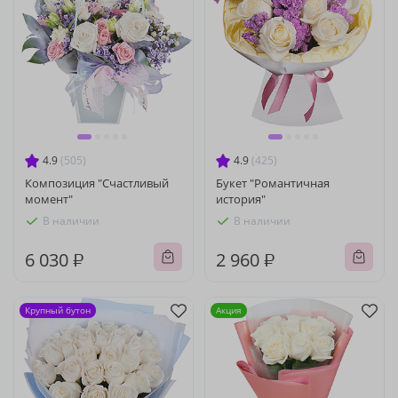
4.9
(505)
4.9
(425)
Композиция "Счастливый
Букет "Романтичная
момент"
история"
В наличии
В наличии
6 030 ₽
2 960 ₽
Крупный бутон
Акция