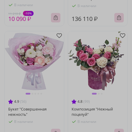
В наличии
В наличии
-10%
11 210 ₽
10 090 ₽
136 110 ₽
4.9
(56)
4.8
(99)
Букет "Совершенная
Композиция "Нежный
нежность"
поцелуй"
В наличии
В наличии