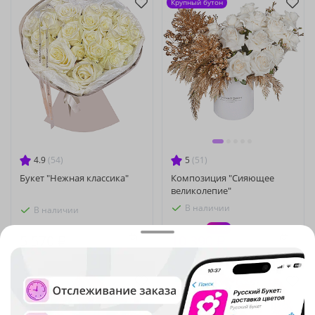
Крупный бутон
4.9
(54)
5
(51)
Букет "Нежная классика"
Композиция "Сияющее
великолепие"
В наличии
В наличии
-10%
11 540 ₽
5 570 ₽
10 390 ₽