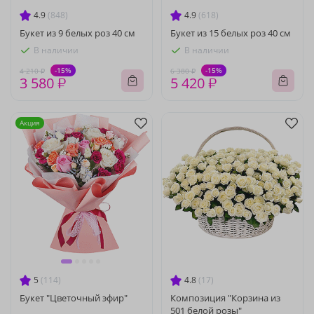
4.9
(848)
4.9
(618)
Букет из 9 белых роз 40 см
Букет из 15 белых роз 40 см
В наличии
В наличии
-15%
-15%
4 210 ₽
6 380 ₽
3 580 ₽
5 420 ₽
Акция
5
(114)
4.8
(17)
Букет "Цветочный эфир"
Композиция "Корзина из
501 белой розы"