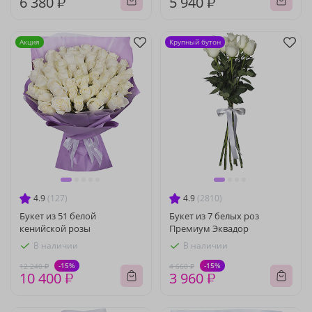
6 380 ₽
5 940 ₽
Акция
Крупный бутон
4.9
(127)
4.9
(2810)
Букет из 51 белой
Букет из 7 белых роз
кенийской розы
Премиум Эквадор
В наличии
В наличии
-15%
-15%
12 240 ₽
4 660 ₽
10 400 ₽
3 960 ₽