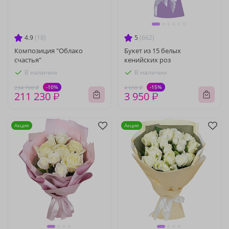
4.9
(18)
5
(662)
Композиция "Облако
Букет из 15 белых
счастья"
кенийских роз
В наличии
В наличии
-10%
-15%
234 700 ₽
4 650 ₽
211 230 ₽
3 950 ₽
Акция
Акция