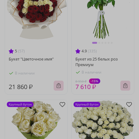
5
(57)
4.9
(335)
Букет "Цветочное имя"
Букет из 25 белых роз
Премиум
В наличии
В наличии
-15%
8 950 ₽
21 860 ₽
7 610 ₽
Крупный бутон
Крупный бутон