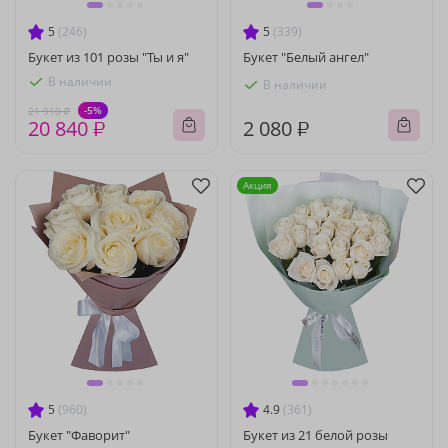
5
(246)
5
(339)
Букет из 101 розы "Ты и я"
Букет "Белый ангел"
В наличии
В наличии
-5%
21 910 ₽
20 840 ₽
2 080 ₽
Акция
5
(960)
4.9
(361)
Букет "Фаворит"
Букет из 21 белой розы