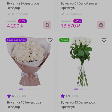
Букет из 9 белых роз
Букет из 51 белой розы
Эквадор
Премиум
В наличии
В наличии
-15%
-15%
4 940 ₽
15 960 ₽
4 200 ₽
13 570 ₽
Крупный бутон
Акция
4.9
(3048)
4.9
(479)
Букет из 15 белых роз
Букет из 15 белых роз
Эквадор
Премиум