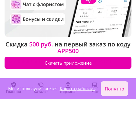
Скидка
500 руб.
на первый заказ по коду
APP500
5
(40)
4.9
(88)
Композиция "ДНК страсти"
Букет "Полет чувств"
Скачать приложение
В наличии
В наличии
8 410 ₽
6 120 ₽
Мы используем cookies.
Как это работает
.
Понятно
Главная
Каталог
Корзина
Чат
Войти
Сезонные цветы