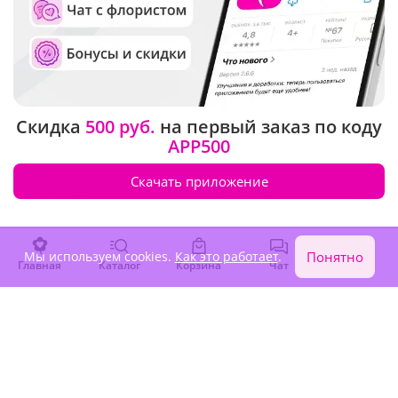
4.9
(99)
4.8
(181)
Скидка
500 руб.
на первый заказ по коду
Букет невесты "История
Букет невесты "Розовый
APP500
любви"
акцент"
Скачать приложение
3 710 ₽
6 770 ₽
Мы используем cookies.
Как это работает
.
Понятно
Главная
Каталог
Корзина
Чат
Войти