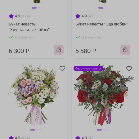
4.9
(124)
4.9
(47)
Букет невесты
Букет невесты "Ода любви"
"Хрустальные грёзы"
В наличии
В наличии
6 300 ₽
5 580 ₽
Сезонные цветы
4.9
(164)
4.9
(45)