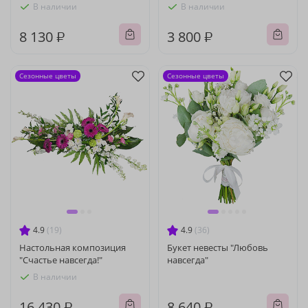
В наличии
В наличии
8 130 ₽
3 800 ₽
Сезонные цветы
Сезонные цветы
4.9
(19)
4.9
(36)
Настольная композиция
Букет невесты "Любовь
"Счастье навсегда!"
навсегда"
В наличии
16 430 ₽
8 640 ₽