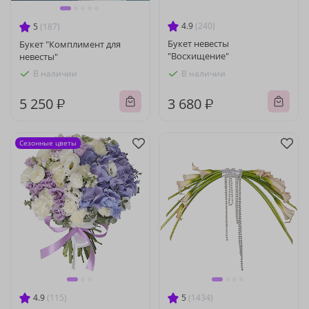
4.9
(240)
5
(187)
Букет невесты
Букет "Комплимент для
"Восхищение"
невесты"
В наличии
В наличии
5 250 ₽
3 680 ₽
Сезонные цветы
4.9
(115)
5
(1434)