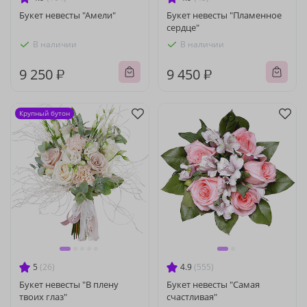
Букет невесты "Амели"
Букет невесты "Пламенное
сердце"
В наличии
В наличии
9 250 ₽
9 450 ₽
Крупный бутон
5
(26)
4.9
(555)
Букет невесты "В плену
Букет невесты "Самая
твоих глаз"
счастливая"