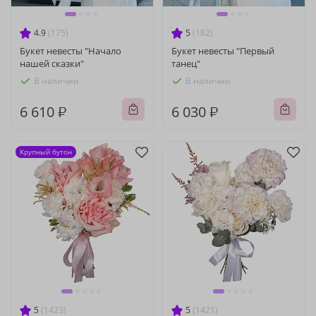
4.9
(175)
5
(182)
Букет невесты "Начало
Букет невесты "Первый
нашей сказки"
танец"
В наличии
В наличии
6 610 ₽
6 030 ₽
Крупный бутон
5
(1423)
5
(1421)