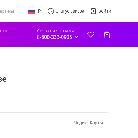
Статус заказа
Войти
ервисы
авки
Связаться с нами
8-800-333-0905
ве