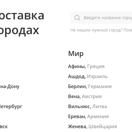
оставка
Введите название горо
городах
Не нашли нужный город?
Позв
Мир
Афины,
Греция
Ашдод,
Израиль
-на-Дону
Берлин,
Германия
Вена,
Австрия
Петербург
Вильнюс,
Литва
Ереван,
Армения
вск
Женева,
Швейцария