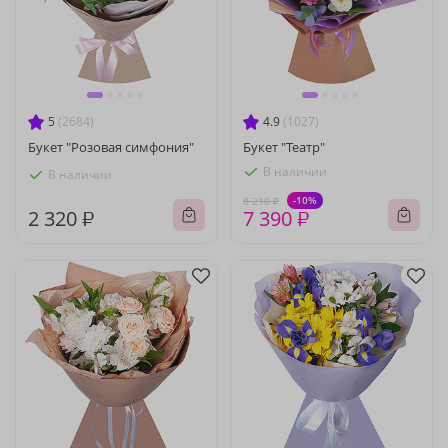
5
(2684)
4.9
(1027)
Букет "Розовая симфония"
Букет "Театр"
В наличии
В наличии
-10%
8 210 ₽
2 320 ₽
7 390 ₽