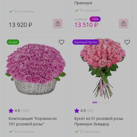
Премиум
В наличии
В наличии
-15%
15 890 ₽
13 920 ₽
13 510 ₽
Акция
Крупный бутон
4.9
(200)
4.9
(88)
Композиция "Корзина из
Букет из 51 розовой розы
101 розовой розы"
Премиум Эквадор
В наличии
В наличии