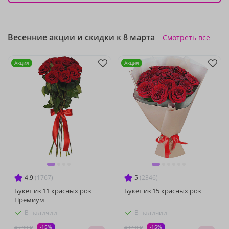
Весенние акции и скидки к 8 марта
Смотреть все
Акция
Акция
4.9
(1767)
5
(2346)
Букет из 11 красных роз
Букет из 15 красных роз
Премиум
В наличии
В наличии
-15%
-15%
4 290 ₽
4 650 ₽