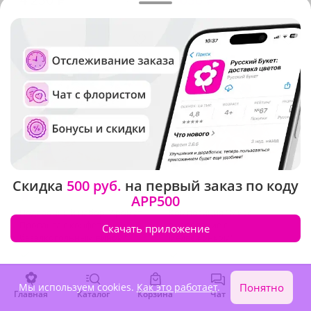
Скидка
500 руб.
на первый заказ по коду
5
(1895)
4.9
(103)
APP500
Подарочный набор "Аромат
Композиция "Мисс
Прованса с конфетами и
очарование с
Скачать приложение
безалкогольным вином"
медвежонком"
В наличии
В наличии
7 470 ₽
12 530 ₽
Мы используем cookies.
Как это работает
.
Понятно
Главная
Каталог
Корзина
Чат
Войти