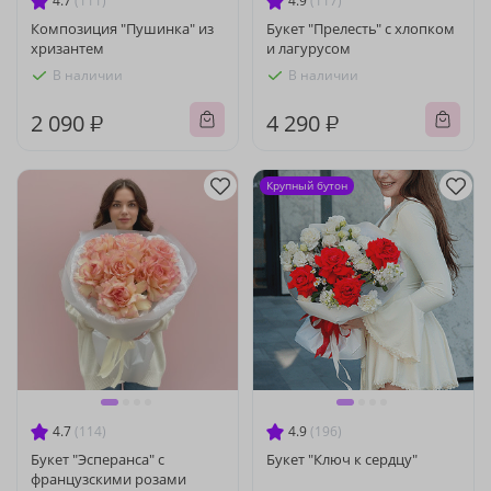
4.7
(111)
4.9
(117)
Композиция "Пушинка" из
Букет "Прелесть" с хлопком
хризантем
и лагурусом
В наличии
В наличии
2 090 ₽
4 290 ₽
Крупный бутон
4.7
(114)
4.9
(196)
Букет "Эсперанса" с
Букет "Ключ к сердцу"
французскими розами