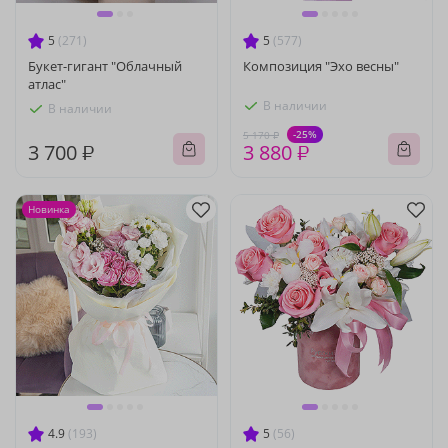
5
(271)
5
(577)
Букет-гигант "Облачный
Композиция "Эхо весны"
атлас"
В наличии
В наличии
-25%
5 170 ₽
3 700 ₽
3 880 ₽
Новинка
4.9
(193)
5
(56)