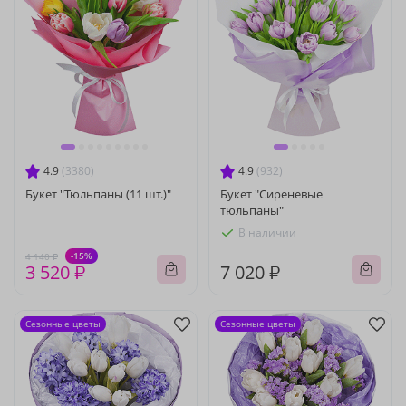
4.9
(3380)
4.9
(932)
Букет "Тюльпаны (11 шт.)"
Букет "Сиреневые
тюльпаны"
В наличии
-15%
4 140 ₽
3 520 ₽
7 020 ₽
Сезонные цветы
Сезонные цветы