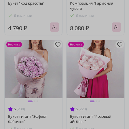
Букет "Код красоты"
Композиция "Гармония
чувств"
В наличии
В наличии
4 790 ₽
8 080 ₽
Новинка
Новинка
5
(238)
5
(220)
Букет-гигант "Эффект
Букет-гигант "Розовый
бабочки"
айсберг"
В наличии
В наличии