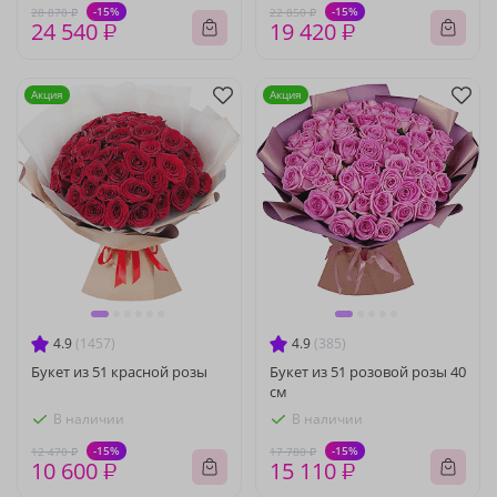
-15%
-15%
28 870 ₽
22 850 ₽
24 540 ₽
19 420 ₽
Акция
Акция
4.9
(1457)
4.9
(385)
Букет из 51 красной розы
Букет из 51 розовой розы 40
см
В наличии
В наличии
-15%
-15%
12 470 ₽
17 780 ₽
10 600 ₽
15 110 ₽