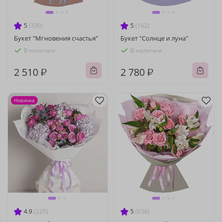
5
(339)
5
(162)
Букет "Мгновения счастья"
Букет "Солнце и луна"
В наличии
В наличии
2 510 ₽
2 780 ₽
Новинка
4.9
(225)
5
(636)