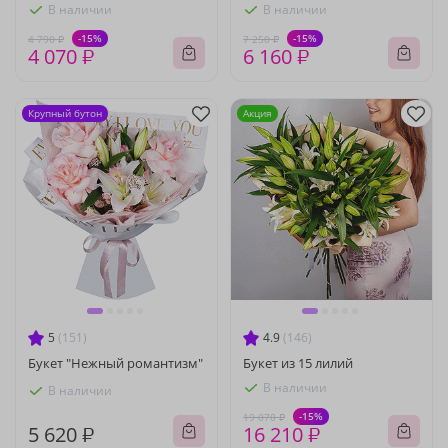
В наличии
В наличии
-15%
-15%
4 790 ₽
7 250 ₽
4 070 ₽
6 160 ₽
Крупный бутон
Акция
5
(151)
4.9
(146)
Букет "Нежный романтизм"
Букет из 15 лилий
В наличии
В наличии
-15%
19 070 ₽
5 620 ₽
16 210 ₽