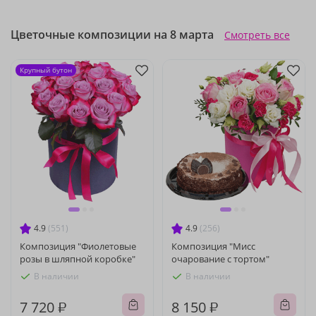
Цветочные композиции на 8 марта
Смотреть все
Крупный бутон
4.9
(551)
4.9
(256)
Композиция "Фиолетовые
Композиция "Мисс
розы в шляпной коробке"
очарование с тортом"
В наличии
В наличии
7 720 ₽
8 150 ₽