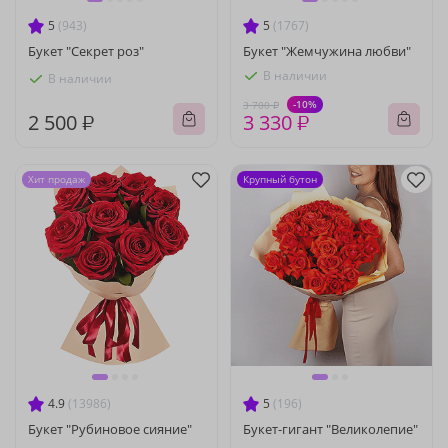
5
(943)
5
(1767)
Букет "Секрет роз"
Букет "Жемчужина любви"
В наличии
В наличии
-10%
3 700 ₽
2 500 ₽
3 330 ₽
Хит продаж
Крупный бутон
4.9
(13986)
5
(196)
Букет "Рубиновое сияние"
Букет-гигант "Великолепие"