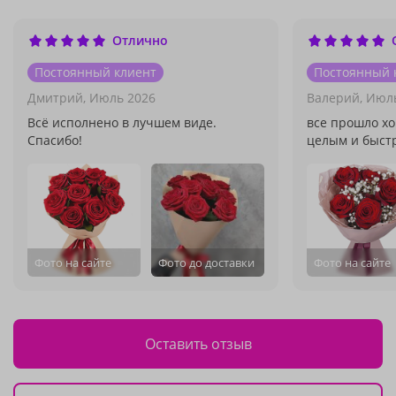
Отлично
Постоянный клиент
Постоянный 
Дмитрий,
Июль 2026
Валерий,
Июль
Всё исполнено в лучшем виде.
все прошло хо
Спасибо!
целым и быст
Фото на сайте
Фото до доставки
Фото на сайте
Оставить отзыв