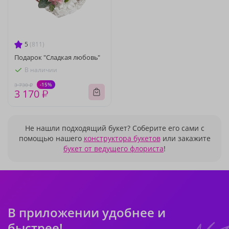
5
(811)
Подарок "Сладкая любовь"
В наличии
-15%
3 730 ₽
3 170 ₽
Не нашли подходящий букет? Соберите его сами с
помощью нашего
конструктора букетов
или закажите
букет от ведущего флориста
!
В приложении удобнее и
быстрее!