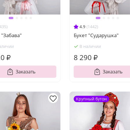
435)
4.9
(1442)
 "Забава"
Букет "Сударушка"
аличии
В наличии
20 ₽
8 290 ₽
Заказать
Заказать
Крупный бутон