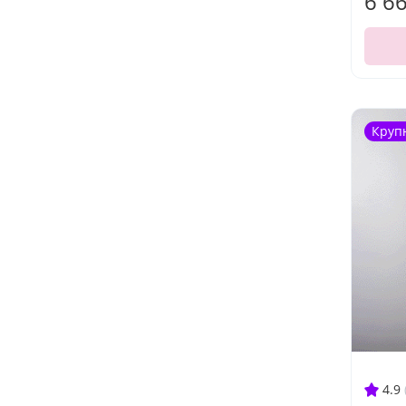
6 6
Круп
4.9