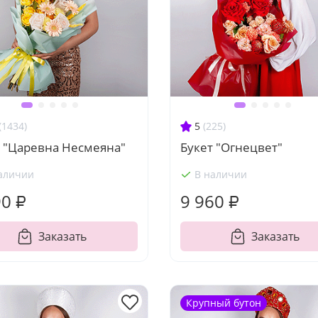
(1434)
5
(225)
т "Царевна Несмеяна"
Букет "Огнецвет"
аличии
В наличии
90 ₽
9 960 ₽
Заказать
Заказать
Крупный бутон