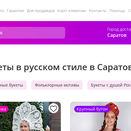
та
Гарантии
Для продавцов
Корп. клиентам
Контакты
Помощь
С
Город дост
Саратов
еты в русском стиле в Сарато
ные букеты
Фольклорные мотивы
Букеты с душой Ро
нка
Крупный бутон