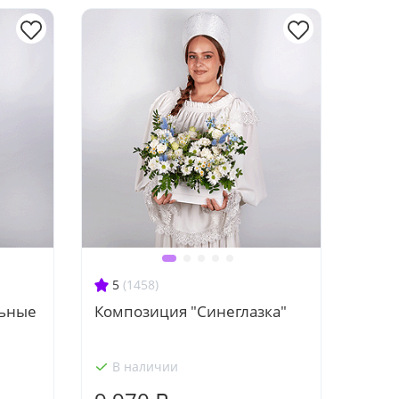
5
(1458)
льные
Композиция "Синеглазка"
В наличии