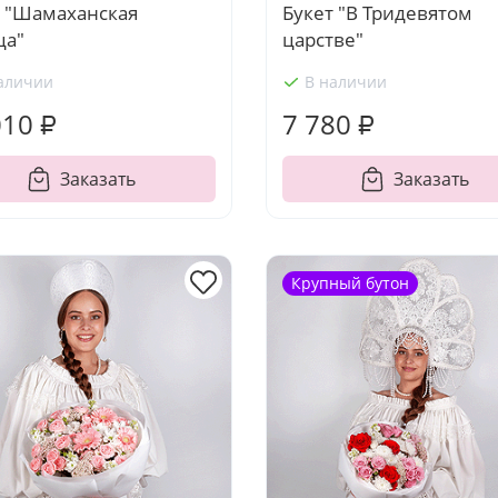
т "Шамаханская
Букет "В Тридевятом
ца"
царстве"
аличии
В наличии
010 ₽
7 780 ₽
Заказать
Заказать
Крупный бутон