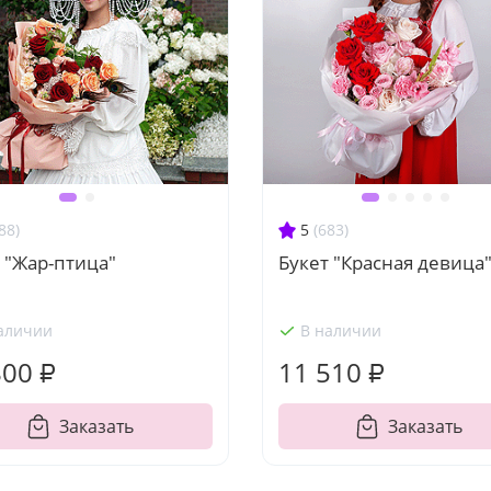
88)
5
(683)
 "Жар-птица"
Букет "Красная девица
аличии
В наличии
800 ₽
11 510 ₽
Заказать
Заказать