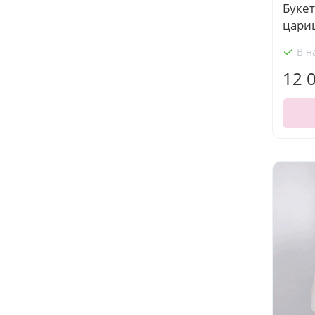
Буке
цари
В н
12 