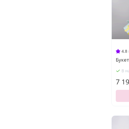
4.8
Буке
В н
7 1