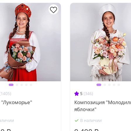
(1405)
5
(346)
 "Лукоморье"
Композиция "Молоди
яблочки"
аличии
В наличии