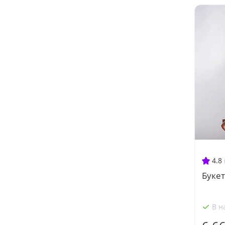
4.8
Букет
В н