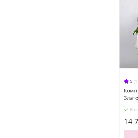
5
(1
Комп
Злато
В н
14 