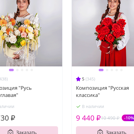
438)
5
(345)
озиция "Русь
Композиция "Русская
главая"
классика"
аличии
В наличии
730 ₽
9 440 ₽
10 490 ₽
-10%
Заказать
Заказать