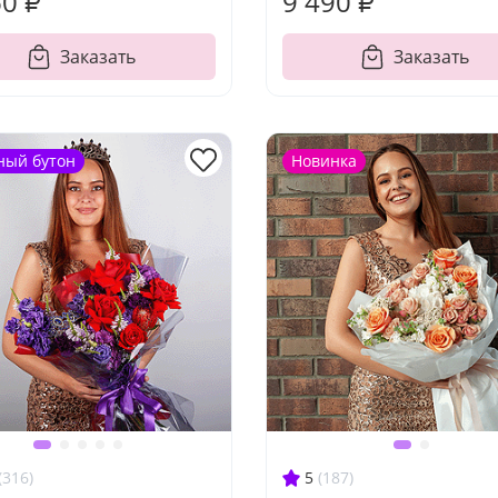
60 ₽
9 490 ₽
Заказать
Заказать
ный бутон
Новинка
(316)
5
(187)