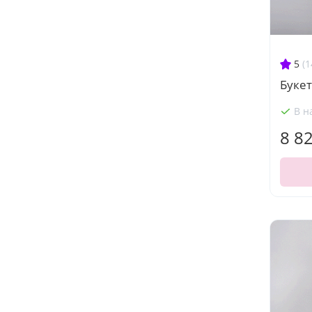
5
(1
Букет
В н
8 8