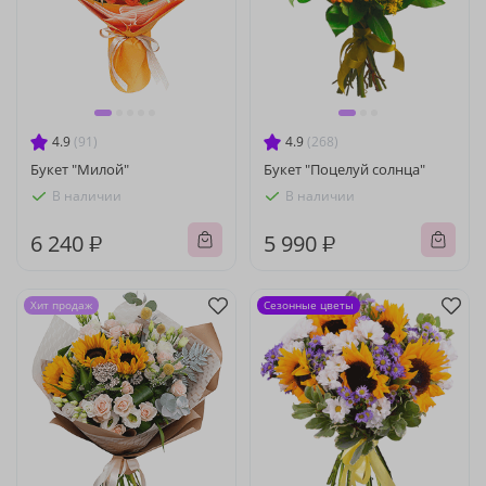
4.9
(91)
4.9
(268)
Букет "Милой"
Букет "Поцелуй солнца"
В наличии
В наличии
6 240 ₽
5 990 ₽
Хит продаж
Сезонные цветы