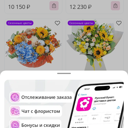
10 150 ₽
12 230 ₽
Сезонные цветы
Сезонные цветы
4.9
(12)
4.9
(55)
Композиция "Страшно
Букет "Ясное утро"
красивая"
Под заказ
8 740 ₽
12 360 ₽