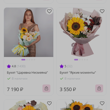
4.8
(1430)
5
(32)
Букет "Царевна Несмеяна"
Букет "Яркие моменты"
В наличии
В наличии
7 190 ₽
3 550 ₽