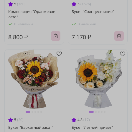
5
(760)
5
(1576)
Композиция "Оранжевое
Букет "Солнцестояние"
лето"
В наличии
В наличии
8 800 ₽
7 170 ₽
5
(20)
4.8
(17)
Букет "Бархатный закат"
Букет "Летний привет"