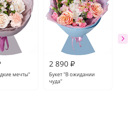
2 890
2 98
₽
₽
адкие мечты"
Букет "В ожидании
Букет 
чуда"
сердца