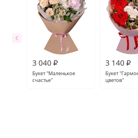
3 040
3 140
₽
₽
Букет "Маленькое
Букет "Гармо
счастье"
цветов"