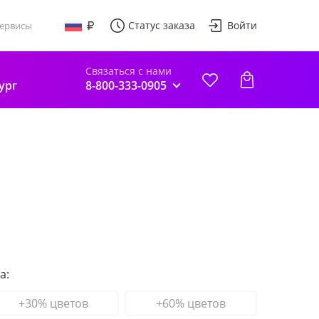
Статус заказа
Войти
ервисы
Связаться с нами
ург
8-800-333-0905
а:
+30% цветов
+60% цветов