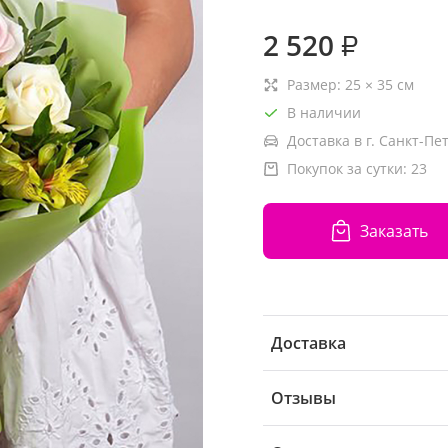
2 520
₽
Размер:
25
×
35
см
В наличии
Доставка в г. Санкт-Пе
Покупок за сутки:
23
Заказать
Доставка
Отзывы