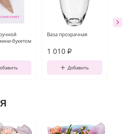
 ручной
Ваза прозрачная
Топпе
мини-букетом
1 010
150
₽
обавить
Добавить
я