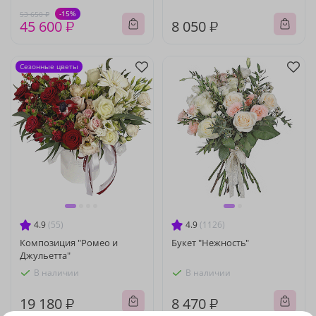
-15%
53 650 ₽
45 600 ₽
8 050 ₽
Сезонные цветы
4.9
(55)
4.9
(1126)
Композиция "Ромео и
Букет "Нежность"
Джульетта"
В наличии
В наличии
19 180 ₽
8 470 ₽