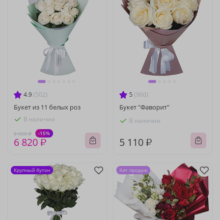
4.9
(502)
5
(960)
Букет из 11 белых роз
Букет "Фаворит"
В наличии
В наличии
-15%
8 020 ₽
6 820 ₽
5 110 ₽
Крупный бутон
Хит продаж