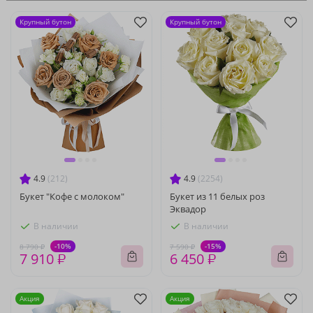
Крупный бутон
Крупный бутон
4.9
(212)
4.9
(2254)
Букет "Кофе с молоком"
Букет из 11 белых роз
Эквадор
В наличии
В наличии
-10%
-15%
8 790 ₽
7 590 ₽
7 910 ₽
6 450 ₽
Акция
Акция