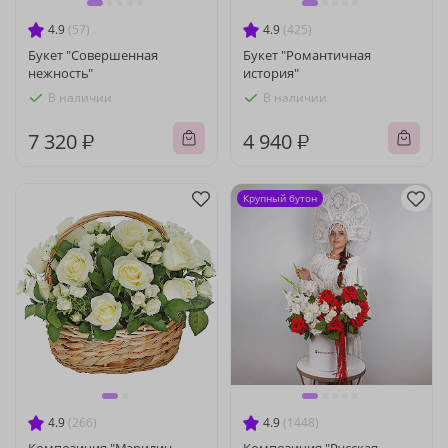
4.9
(57)
4.9
(425)
Букет "Совершенная
Букет "Романтичная
нежность"
история"
В наличии
В наличии
7 320 ₽
4 940 ₽
Крупный бутон
4.9
(266)
4.9
(1448)