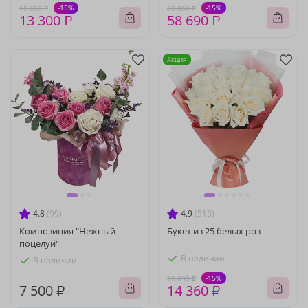
-15%
-15%
15 650 ₽
69 050 ₽
13 300 ₽
58 690 ₽
Акция
4.8
(99)
4.9
(515)
Композиция "Нежный
Букет из 25 белых роз
поцелуй"
В наличии
В наличии
-15%
16 890 ₽
7 500 ₽
14 360 ₽