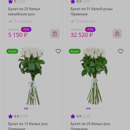
5
(242)
4.9
(399)
Букет из 25 белых
Букет из 51 белой розы
кенийских роз
Премиум
В наличии
В наличии
-15%
-15%
6 060 ₽
38 260 ₽
5 150 ₽
32 520 ₽
Акция
Акция
4.9
(479)
4.9
(336)
Букет из 15 белых роз
Букет из 25 белых роз
Премиум
Премиум