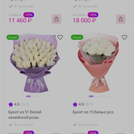
В наличии
В наличии
-15%
-15%
13 480 ₽
21 180 ₽
11 460 ₽
18 000 ₽
Акция
Акция
4.9
(127)
4.9
(951)
Букет из 51 белой
Букет из 15 белых роз
кенийской розы
В наличии
В наличии
-15%
-15%
10 240 ₽
10 560 ₽