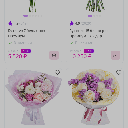
4.9
(549)
4.9
(2029)
Букет из 7 белых роз
Букет из 15 белых роз
Премиум
Премиум Эквадор
В наличии
В наличии
-15%
-15%
6 490 ₽
12 060 ₽
5 520 ₽
10 250 ₽