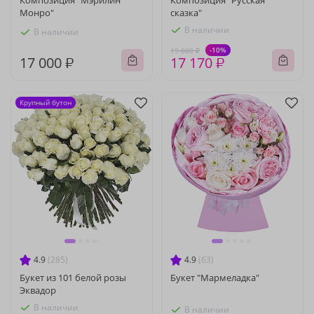
Композиция "Мэрилин
Композиция "Русская
Монро"
сказка"
В наличии
В наличии
-10%
19 080 ₽
17 000 ₽
17 170 ₽
Крупный бутон
4.9
(285)
4.9
(63)
Букет из 101 белой розы
Букет "Мармеладка"
Эквадор
В наличии
В наличии