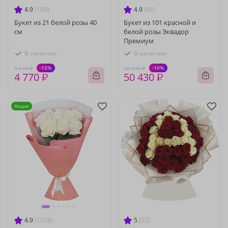
4.9
(169)
4.9
(66)
Букет из 21 белой розы 40
Букет из 101 красной и
см
белой розы Эквадор
Премиум
В наличии
В наличии
-15%
-10%
5 610 ₽
56 030 ₽
4 770 ₽
50 430 ₽
Акция
4.9
(1076)
5
(57)