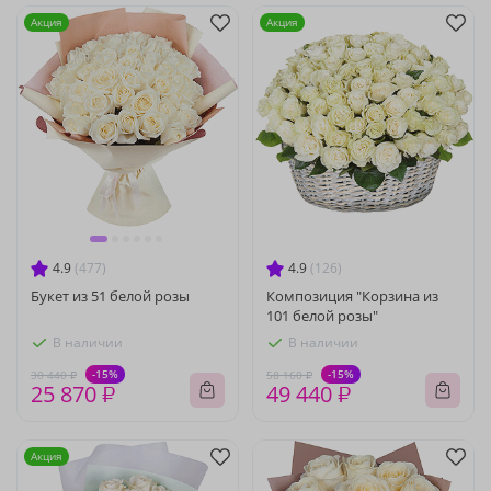
Акция
Акция
4.9
(477)
4.9
(126)
Букет из 51 белой розы
Композиция "Корзина из
101 белой розы"
В наличии
В наличии
-15%
-15%
30 440 ₽
58 160 ₽
25 870 ₽
49 440 ₽
Акция