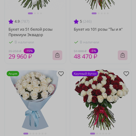
4.9
(787)
5
(246)
Букет из 51 белой розы
Букет из 101 розы "Ты и я"
Премиум Эквадор
В наличии
В наличии
-15%
-5%
35 250 ₽
51 000 ₽
29 960 ₽
48 470 ₽
Акция
Крупный бутон