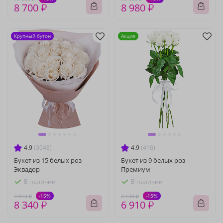
8 700 ₽
8 980 ₽
Крупный бутон
Акция
4.9
(3048)
4.9
(416)
Букет из 15 белых роз
Букет из 9 белых роз
Эквадор
Премиум
В наличии
В наличии
-15%
-15%
9 810 ₽
8 130 ₽
8 340 ₽
6 910 ₽