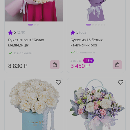
5
(279)
5
(662)
Букет-гигант "Белая
Букет из 15 белых
медведица"
кенийских роз
В наличии
В наличии
-15%
4 060 ₽
8 830 ₽
3 450 ₽