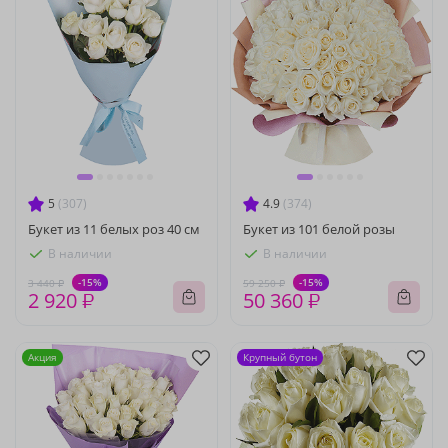
5
(307)
4.9
(374)
Букет из 11 белых роз 40 см
Букет из 101 белой розы
В наличии
В наличии
-15%
-15%
3 440 ₽
59 250 ₽
2 920 ₽
50 360 ₽
Акция
Крупный бутон