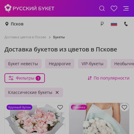
Псков
Доставка цветов в Пскове
Букеты
Доставка букетов из цветов в Пскове
Букет невесты
Недорогие
VIP-букеты
Необычн
Фильтры
По популярности
1
Классические букеты
Крупный бутон
Новинка