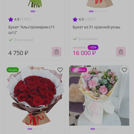
4.9
(1791)
4.9
(1457)
Букет "Альстромерии (11
Букет из 51 красной розы
шт.)"
В наличии
В наличии
-15%
18 820 ₽
4 750 ₽
16 000 ₽
Акция
Новинка