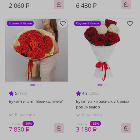
2 060 ₽
6 430 ₽
Крупный бутон
Крупный бутон
5
(196)
4.9
(2092)
Букет-гигант "Великолепие"
Букет из 7 красных и белых
роз Эквадор
В наличии
В наличии
-10%
-15%
8 700 ₽
3 740 ₽
7 830 ₽
3 180 ₽