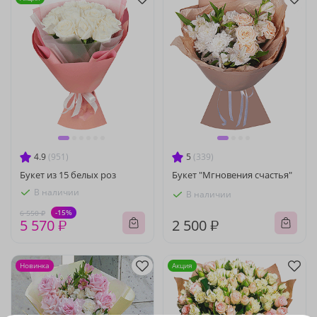
4.9
(951)
5
(339)
Букет из 15 белых роз
Букет "Мгновения счастья"
В наличии
В наличии
-15%
6 550 ₽
5 570 ₽
2 500 ₽
Новинка
Акция