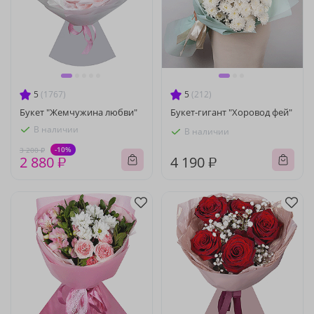
5
(1767)
5
(212)
Букет "Жемчужина любви"
Букет-гигант "Хоровод фей"
В наличии
В наличии
-10%
3 200 ₽
2 880 ₽
4 190 ₽