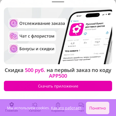
5
(182)
4.9
(458)
Подарок судьбы
Букет из 17 кустовых роз
В наличии
В наличии
-15%
9 470 ₽
5 380 ₽
8 050 ₽
Скидка
500 руб.
на первый заказ по коду
APP500
Акция
Скачать приложение
Мы используем cookies.
Как это работает
.
Понятно
Главная
Каталог
Корзина
Чат
Войти