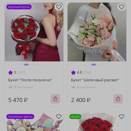
Крупный бутон
5
(167)
4.8
(258)
Букет "После полуночи"
Букет "Шелковый рассвет"
В наличии
В наличии
5 470 ₽
2 400 ₽
Сезонные цветы
Акция