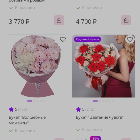
розовыми розами
В наличии
В наличии
3 770 ₽
4 700 ₽
Крупный бутон
5
(466)
5
(212)
Букет "Волшебные
Букет "Цветение чувств"
моменты"
В наличии
В наличии
-10%
7 300 ₽