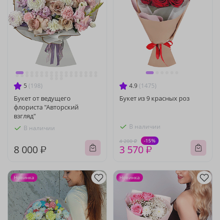
5
(198)
4.9
(1475)
Букет от ведущего
Букет из 9 красных роз
флориста "Авторский
взгляд"
В наличии
В наличии
-15%
4 200 ₽
8 000 ₽
3 570 ₽
Новинка
Новинка