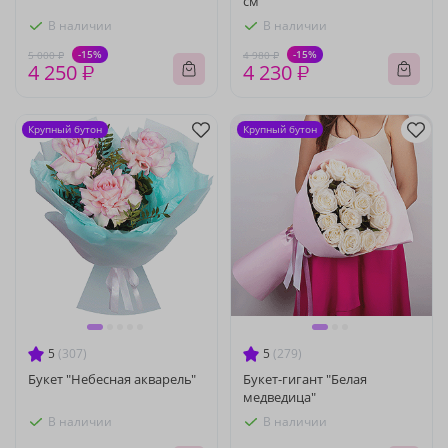
см
В наличии
В наличии
-15%
-15%
5 000 ₽
4 980 ₽
4 250 ₽
4 230 ₽
Крупный бутон
Крупный бутон
5
(307)
5
(279)
Букет "Небесная акварель"
Букет-гигант "Белая
медведица"
В наличии
В наличии