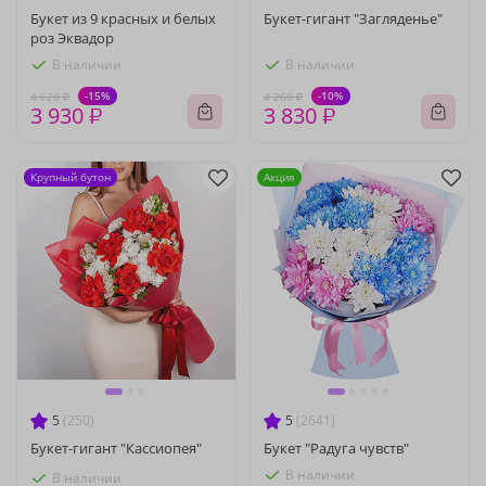
Букет из 9 красных и белых
Букет-гигант "Загляденье"
роз Эквадор
В наличии
В наличии
-15%
-10%
4 620 ₽
4 260 ₽
3 930 ₽
3 830 ₽
Крупный бутон
Акция
5
(250)
5
(2641)
Букет-гигант "Кассиопея"
Букет "Радуга чувств"
В наличии
В наличии