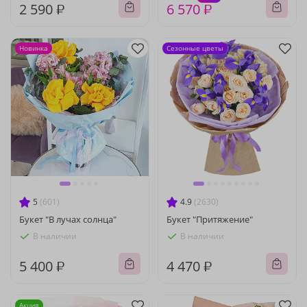
2 590 ₽
6 570 ₽
Новинка
Сезонные цветы
5
(601)
4.9
(2630)
Букет "В лучах солнца"
Букет "Притяжение"
В наличии
В наличии
5 400 ₽
4 470 ₽
Акция