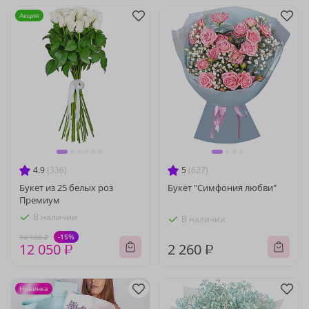
Акция
4.9
(336)
5
(627)
Букет из 25 белых роз
Букет "Симфония любви"
Премиум
В наличии
В наличии
-15%
14 180 ₽
12 050 ₽
2 260 ₽
Новинка