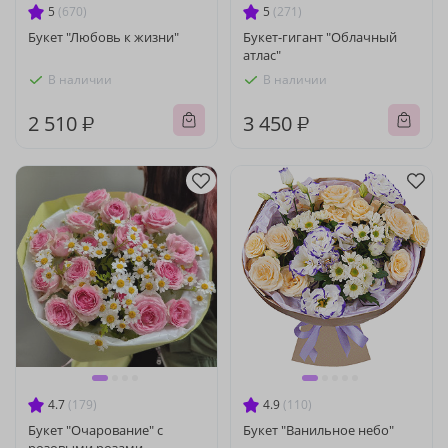
5
(670)
5
(271)
Букет "Любовь к жизни"
Букет-гигант "Облачный
атлас"
В наличии
В наличии
2 510 ₽
3 450 ₽
4.7
(179)
4.9
(110)
Букет "Очарование" с
Букет "Ванильное небо"