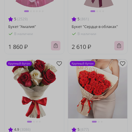
5
(2529)
5
(861)
Букет "Амалия"
Букет "Сердце в облаках"
В наличии
В наличии
1 860 ₽
2 610 ₽
Крупный бутон
Крупный бутон
4.9
(3086)
5
(677)