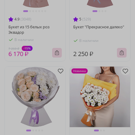
4.9
(3048)
5
(529)
Букет из 15 белых роз
Букет "Прекрасное далеко"
Эквадор
В наличии
В наличии
-15%
7 260 ₽
6 170 ₽
2 250 ₽
Новинка