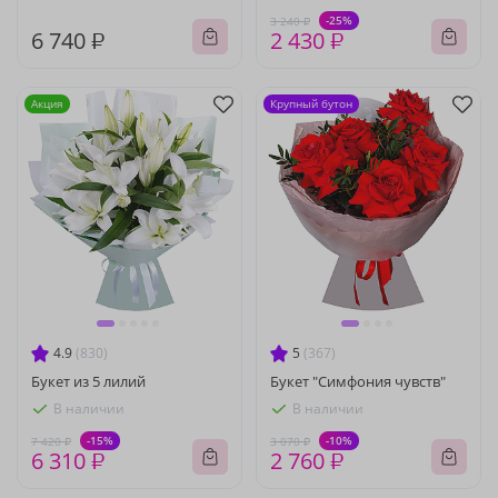
-25%
3 240 ₽
6 740 ₽
2 430 ₽
Акция
Крупный бутон
4.9
(830)
5
(367)
Букет из 5 лилий
Букет "Симфония чувств"
В наличии
В наличии
-15%
-10%
7 420 ₽
3 070 ₽
6 310 ₽
2 760 ₽