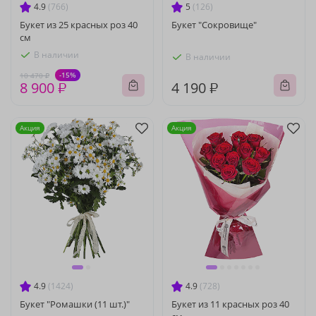
4.9
(766)
5
(126)
Букет из 25 красных роз 40
Букет "Сокровище"
см
В наличии
В наличии
-15%
10 470 ₽
8 900 ₽
4 190 ₽
Акция
Акция
4.9
(1424)
4.9
(728)
Букет "Ромашки (11 шт.)"
Букет из 11 красных роз 40