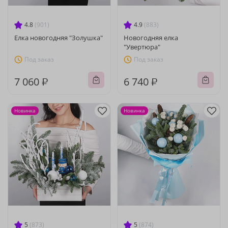
4.8
(901)
4.9
(883)
Елка новогодняя "Золушка"
Новогодняя елка
"Увертюра"
Под заказ
Под заказ
7 060 ₽
6 740 ₽
Новинка
Новинка
5
(873)
5
(874)