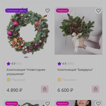
Сезонные цветы
Новинка
4.9
(42)
4.9
(890)
Композиция "Новогоднее
Композиция "Баядерка"
украшение"
Под заказ
Под заказ
4 890 ₽
6 600 ₽
Новинка
Новинка