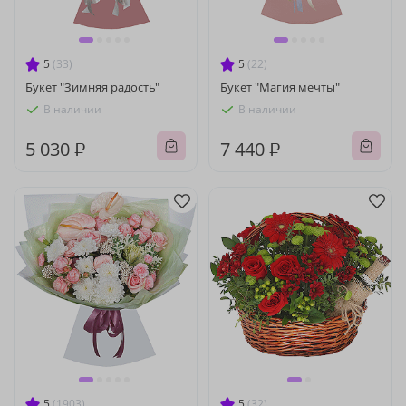
5
(33)
5
(22)
Букет "Зимняя радость"
Букет "Магия мечты"
В наличии
В наличии
5 030 ₽
7 440 ₽
5
(1903)
5
(32)