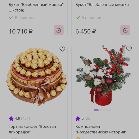
Букет "Влюбленный мишка"
Букет "Влюбленный мишка"
(Экстра)
В наличии
В наличии
10 710 ₽
6 450 ₽
4.9
(421)
5
(22)
Торт из конфет "Золотая
Композиция
лихорадка"
"Рождественская история"