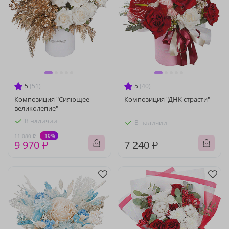
5
(51)
5
(40)
Композиция "Сияющее
Композиция "ДНК страсти"
великолепие"
В наличии
В наличии
-10%
11 080 ₽
9 970 ₽
7 240 ₽