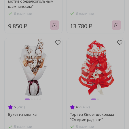
мотив с безалкогольным
шампанским"
В наличии
В наличии
9 850 ₽
13 780 ₽
5
(241)
4.9
(432)
Букет из хлопка
Торт из Kinder шоколада
"Сладкие радости"
В наличии
В наличии