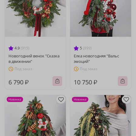
4.9
(915)
5
(899)
Новогодний венок "Сказка
Елка новогодняя "Вальс
в движении"
эмоций"
Под заказ
Под заказ
6 790 ₽
10 750 ₽
Новинка
Новинка