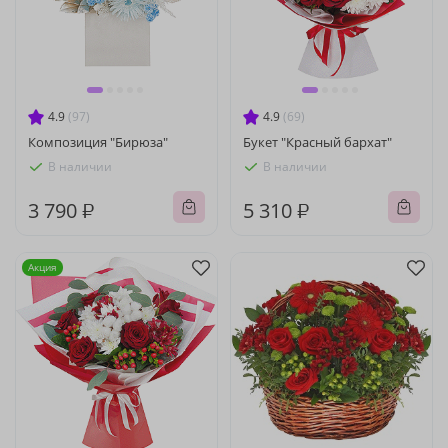
4.9
(97)
4.9
(69)
Композиция "Бирюза"
Букет "Красный бархат"
В наличии
В наличии
3 790 ₽
5 310 ₽
Акция