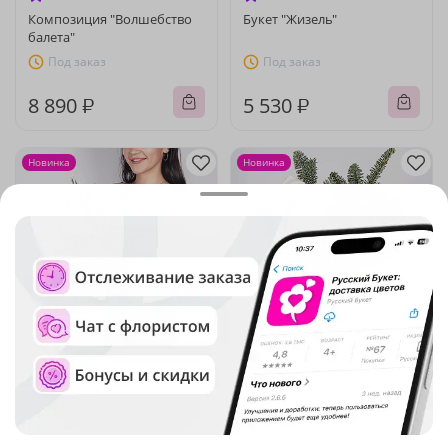
Композиция "Волшебство
Букет "Жизель"
балета"
Под заказ
Под заказ
8 890 ₽
5 530 ₽
Новинка
Новинка
5
(884)
4.9
(894)
Композиция "Лебединое
Букет "Свет софитов"
озеро"