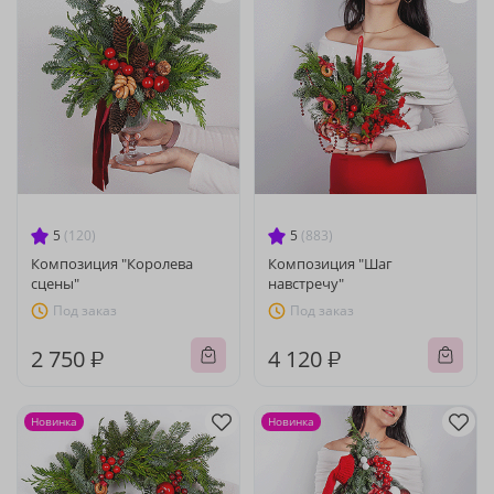
5
(120)
5
(883)
Композиция "Королева
Композиция "Шаг
сцены"
навстречу"
Под заказ
Под заказ
2 750 ₽
4 120 ₽
Новинка
Новинка