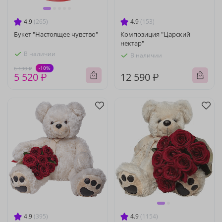
4.9
(265)
4.9
(153)
Букет "Настоящее чувство"
Композиция "Царский
нектар"
В наличии
В наличии
-10%
6 130 ₽
5 520 ₽
12 590 ₽
4.9
(395)
4.9
(1154)