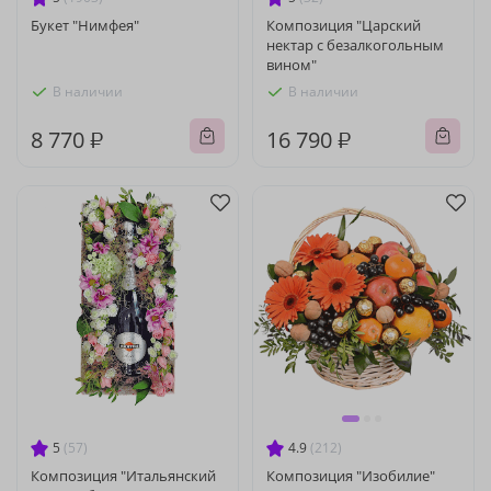
Букет "Нимфея"
Композиция "Царский
нектар с безалкогольным
вином"
В наличии
В наличии
8 770 ₽
16 790 ₽
5
(57)
4.9
(212)
Композиция "Итальянский
Композиция "Изобилие"