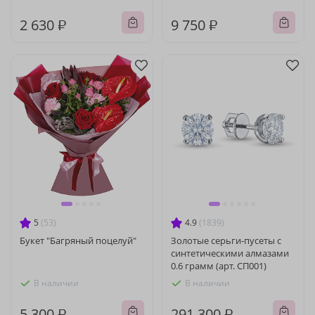
2 630 ₽
9 750 ₽
5
(53)
4.9
(1839)
Букет "Багряный поцелуй"
Золотые серьги-пусеты с
синтетическими алмазами
0.6 грамм (арт. СП001)
В наличии
В наличии
5 300 ₽
291 300 ₽