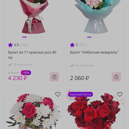
4.9
(728)
5
(307)
Букет из 11 красных роз 40
Букет "Небесная акварель"
см
В наличии
В наличии
-15%
4 980 ₽
4 230 ₽
2 060 ₽
Крупный бутон