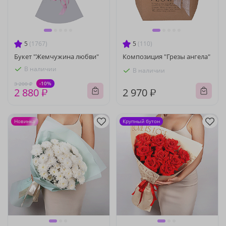
5
(1767)
5
(110)
Букет "Жемчужина любви"
Композиция "Грезы ангела"
В наличии
В наличии
-10%
3 200 ₽
2 880 ₽
2 970 ₽
Новинка
Крупный бутон