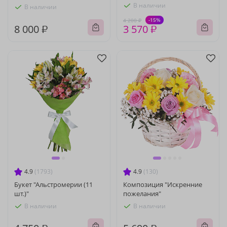
В наличии
В наличии
-15%
4 200 ₽
8 000 ₽
3 570 ₽
4.9
(1793)
4.9
(130)
Букет "Альстромерии (11
Композиция "Искренние
шт.)"
пожелания"
В наличии
В наличии