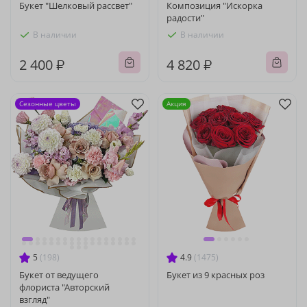
Букет "Шелковый рассвет"
Композиция "Искорка
радости"
В наличии
В наличии
2 400 ₽
4 820 ₽
Сезонные цветы
Акция
5
(198)
4.9
(1475)
Букет от ведущего
Букет из 9 красных роз
флориста "Авторский
взгляд"