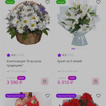
Акция
Акция
4.9
(4184)
4.9
(830)
Композиция "В лучших
Букет из 5 лилий
традициях"
В наличии
В наличии
-25%
-15%
4 790 ₽
7 420 ₽
3 590 ₽
6 310 ₽
Крупный бутон
Крупный бутон