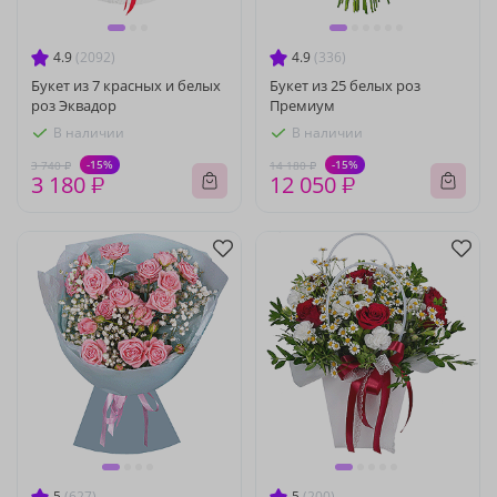
4.9
(2092)
4.9
(336)
Букет из 7 красных и белых
Букет из 25 белых роз
роз Эквадор
Премиум
В наличии
В наличии
-15%
-15%
3 740 ₽
14 180 ₽
3 180 ₽
12 050 ₽
5
(627)
5
(200)