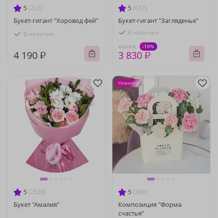
5
(212)
5
(677)
Букет-гигант "Хоровод фей"
Букет-гигант "Загляденье"
В наличии
В наличии
-10%
4 260 ₽
4 190 ₽
3 830 ₽
Новинка
5
(2529)
5
(288)
Букет "Амалия"
Композиция "Форма
счастья"