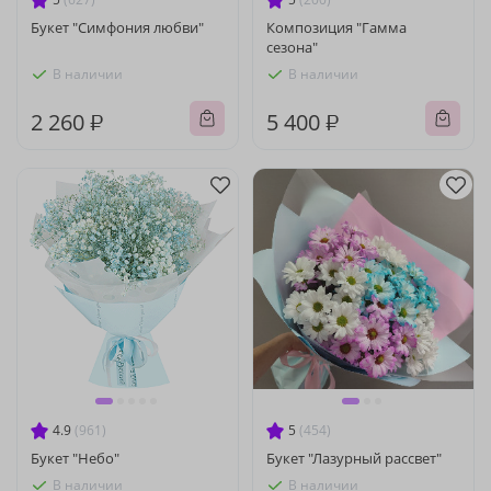
Букет "Симфония любви"
Композиция "Гамма
сезона"
В наличии
В наличии
2 260 ₽
5 400 ₽
4.9
(961)
5
(454)
Букет "Небо"
Букет "Лазурный рассвет"
В наличии
В наличии