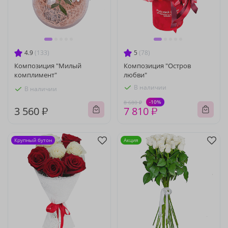
4.9
(133)
5
(78)
Композиция "Милый
Композиция "Остров
комплимент"
любви"
В наличии
В наличии
-10%
8 680 ₽
3 560 ₽
7 810 ₽
Крупный бутон
Акция