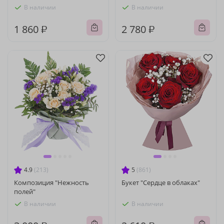
В наличии
В наличии
1 860 ₽
2 780 ₽
4.9
(213)
5
(861)
Композиция "Нежность
Букет "Сердце в облаках"
полей"
В наличии
В наличии