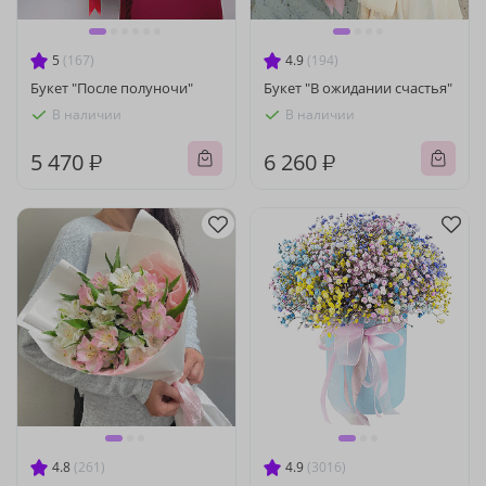
5
(167)
4.9
(194)
Букет "После полуночи"
Букет "В ожидании счастья"
В наличии
В наличии
5 470 ₽
6 260 ₽
4.8
(261)
4.9
(3016)