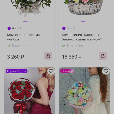
4.9
(367)
5
(22)
Композиция "Милая
Композиция "Барокко с
улыбка"
безалкогольным вином"
В наличии
В наличии
3 260 ₽
15 350 ₽
Крупный бутон
Новинка