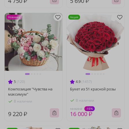
4 750 ₽
5 690 ₽
Новинка
Акция
5
(120)
4.9
(1457)
Композиция "Чувства на
Букет из 51 красной розы
максимум"
В наличии
В наличии
-15%
18 820 ₽
9 220 ₽
16 000 ₽