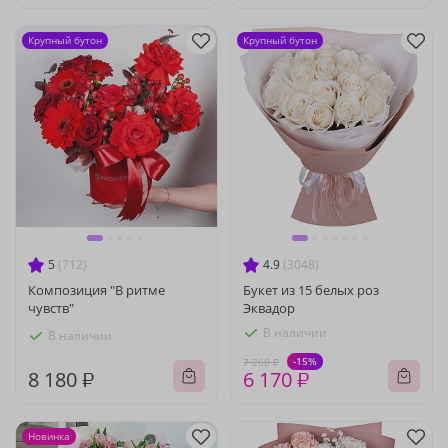
Крупный бутон
Крупный бутон
5
(712)
4.9
(3048)
Композиция "В ритме
Букет из 15 белых роз
чувств"
Эквадор
В наличии
В наличии
-15%
7 260 ₽
8 180 ₽
6 170 ₽
Новинка