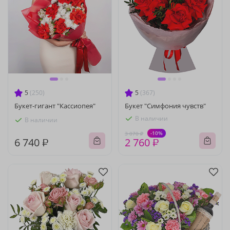
5
(250)
5
(367)
Букет-гигант "Кассиопея"
Букет "Симфония чувств"
В наличии
В наличии
-10%
3 070 ₽
6 740 ₽
2 760 ₽