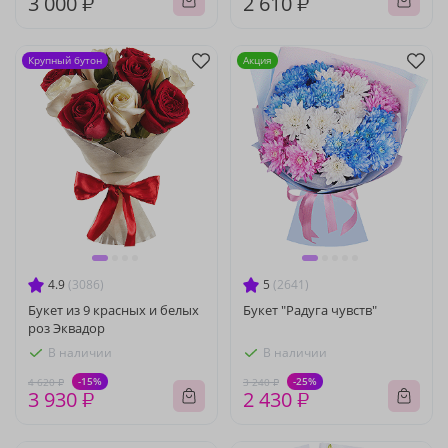
3 000 ₽
2 610 ₽
Крупный бутон
Акция
4.9
(3086)
5
(2641)
Букет из 9 красных и белых
Букет "Радуга чувств"
роз Эквадор
В наличии
В наличии
-15%
-25%
4 620 ₽
3 240 ₽
3 930 ₽
2 430 ₽