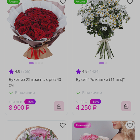
Акция
Акция
4.9
(766)
4.9
(1424)
Букет из 25 красных роз 40
Букет "Ромашки (11 шт.)"
см
В наличии
В наличии
-15%
-15%
10 470 ₽
5 000 ₽
8 900 ₽
4 250 ₽
Новинка