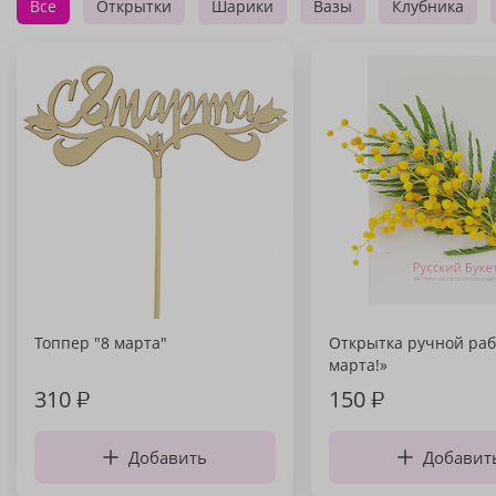
Все
Открытки
Шарики
Вазы
Клубника
Топпер "8 марта"
Открытка ручной раб
марта!»
310
₽
150
₽
Добавить
Добавит