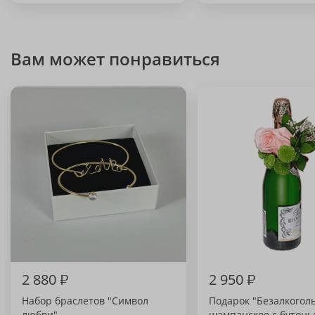
Вам может понравиться
2 880
₽
2 950
₽
Набор браслетов "Символ
Подарок "Безалкогол
любви"
шампанское с бутонь