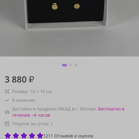
3 880
₽
Размер:
10
×
10
см
В наличии
Доставка в пределах МКАД в г. Москва:
Бесплатно
в
течение ~4 часов
Покупок за сутки:
1
1211 Отзывов и оценок