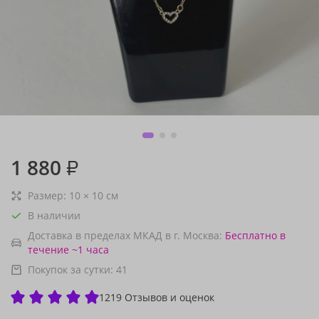
1 880
₽
Размер:
10
×
10
см
В наличии
Доставка в пределах МКАД в г. Москва:
Бесплатно
в
течение ~1 часа
Покупок за сутки:
41
1219 Отзывов и оценок