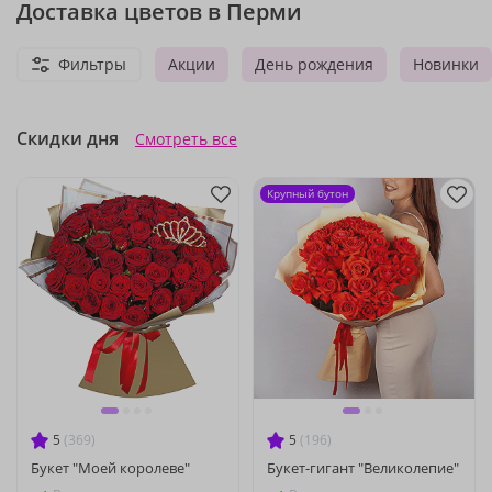
Доставка цветов в Перми
Фильтры
Акции
День рождения
Новинки
Скидки дня
Смотреть все
Крупный бутон
5
(369)
5
(196)
Букет "Моей королеве"
Букет-гигант "Великолепие"