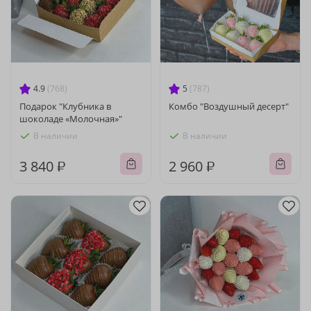
4.9
(768)
5
(787)
Подарок "Клубника в
Комбо "Воздушный десерт"
шоколаде «Молочная»"
В наличии
В наличии
3 840 ₽
2 960 ₽