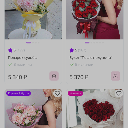
5
(177)
5
(167)
Подарок судьбы
Букет "После полуночи"
В наличии
В наличии
5 340 ₽
5 370 ₽
Крупный бутон
Новинка