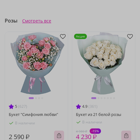
Розы
Смотреть все
Акция
5
(627)
4.9
(361)
Букет "Симфония любви"
Букет из 21 белой розы
В наличии
В наличии
-15%
4 980 ₽
2 590 ₽
4 230 ₽