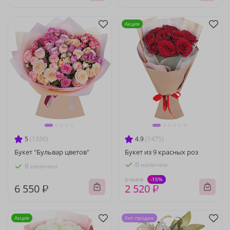
Акция
5
(1336)
4.9
(1475)
Букет "Бульвар цветов"
Букет из 9 красных роз
В наличии
В наличии
-15%
2 960 ₽
6 550 ₽
2 520 ₽
Акция
Хит продаж