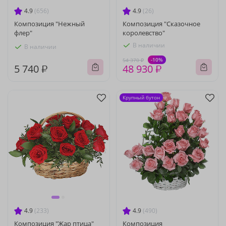
4.9
(656)
4.9
(26)
Композиция "Нежный
Композиция "Сказочное
флер"
королевство"
В наличии
В наличии
-10%
54 370 ₽
5 740 ₽
48 930 ₽
Крупный бутон
4.9
(233)
4.9
(490)
Композиция "Жар птица"
Композиция