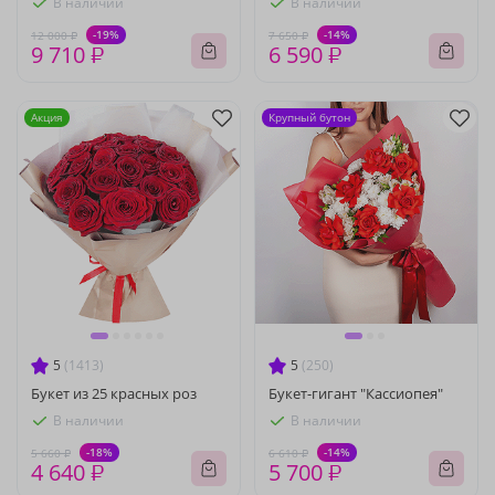
В наличии
В наличии
-19%
-14%
12 000 ₽
7 650 ₽
9 710 ₽
6 590 ₽
Акция
Крупный бутон
5
(1413)
5
(250)
Букет из 25 красных роз
Букет-гигант "Кассиопея"
В наличии
В наличии
-18%
-14%
5 660 ₽
6 610 ₽
4 640 ₽
5 700 ₽