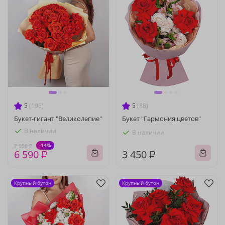
5
(196)
5
(88)
Букет-гигант "Великолепие"
Букет "Гармония цветов"
В наличии
В наличии
-14%
7 650 ₽
6 590 ₽
3 450 ₽
Крупный бутон
Крупный бутон