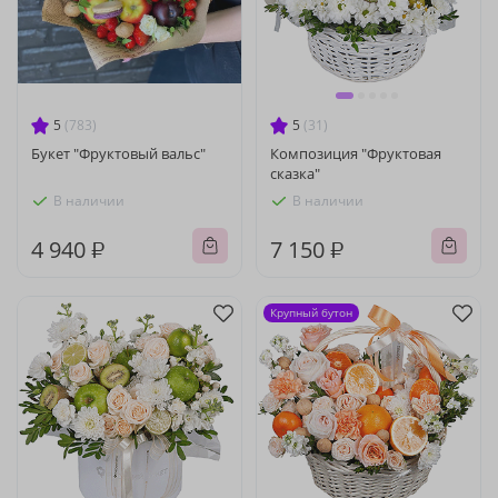
5
(783)
5
(31)
Букет "Фруктовый вальс"
Композиция "Фруктовая
сказка"
В наличии
В наличии
4 940 ₽
7 150 ₽
Крупный бутон