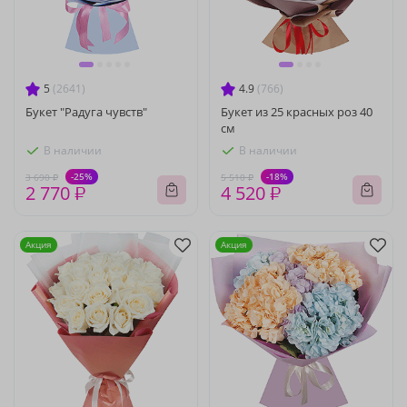
5
(2641)
4.9
(766)
Букет "Радуга чувств"
Букет из 25 красных роз 40
см
В наличии
В наличии
-25%
-18%
3 690 ₽
5 510 ₽
2 770 ₽
4 520 ₽
Акция
Акция