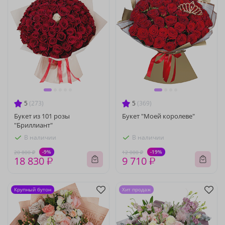
5
(273)
5
(369)
Букет из 101 розы
Букет "Моей королеве"
"Бриллиант"
В наличии
В наличии
-9%
-19%
20 800 ₽
12 000 ₽
18 830 ₽
9 710 ₽
Крупный бутон
Хит продаж