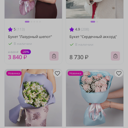
5
(113)
4.9
(208)
Букет "Лазурный шепот"
Букет "Сердечный аккорд"
В наличии
В наличии
-20%
4 820 ₽
3 840 ₽
8 730 ₽
Новинка
Новинка