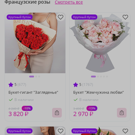
Французские розы
Смотреть все
Крупный бутон
Крупный бутон
5
(677)
5
(1767)
Букет-гигант "Загляденье"
Букет "Жемчужина любви"
В наличии
В наличии
-10%
-13%
4 240 ₽
3 400 ₽
3 820 ₽
2 970 ₽
Крупный бутон
Крупный бутон