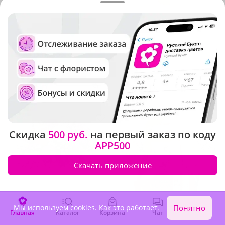
5
(630)
5
(232)
Композиция "Белые розы в
Композиция "Белое
шляпной коробке"
кружево"
В наличии
В наличии
5 760 ₽
2 740 ₽
Акция
Скидка
500 руб.
на первый заказ по коду
APP500
Скачать приложение
Мы используем cookies.
Как это работает
.
Понятно
Главная
Каталог
Корзина
Чат
Войти