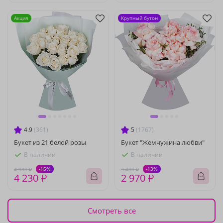
Акция
Крупный бутон
4.9
(361)
5
(1767)
Букет из 21 белой розы
Букет "Жемчужина любви"
В наличии
В наличии
-15%
-13%
4 980 ₽
3 400 ₽
4 230 ₽
2 970 ₽
Смотреть все