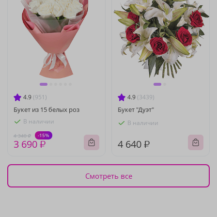
4.9
(951)
4.9
(3439)
Букет из 15 белых роз
Букет "Дуэт"
В наличии
В наличии
-15%
4 340 ₽
3 690 ₽
4 640 ₽
Смотреть все