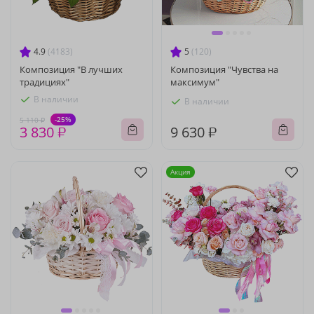
4.9
(4183)
5
(120)
Композиция "В лучших
Композиция "Чувства на
традициях"
максимум"
В наличии
В наличии
-25%
5 110 ₽
3 830 ₽
9 630 ₽
Акция