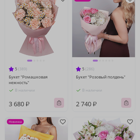
5
(389)
5
(286)
Букет "Ромашковая
Букет "Розовый полдень"
нежность"
В наличии
В наличии
3 680 ₽
2 740 ₽
Новинка