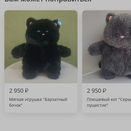
2 950
₽
2 950
₽
Мягкая игрушка "Бархатный
Плюшевый кот "Сер
бочок"
пушистик"