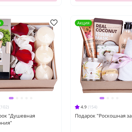
я
Акция
(102)
4.9
(154)
рок "Душевная
Подарок "Роскошная за
ония"