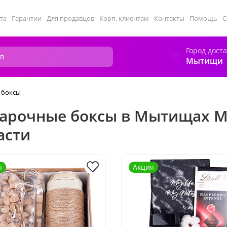
та
Гарантии
Для продавцов
Корп. клиентам
Контакты
Помощь
С
Город дост
Мытищи
 боксы
арочные боксы в Мытищах М
асти
я
Акция