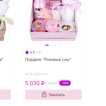
4.9
(88)
а"
Подарок "Розовые сны"
В наличии
5 030 ₽
5 920 ₽
-15%
Заказать