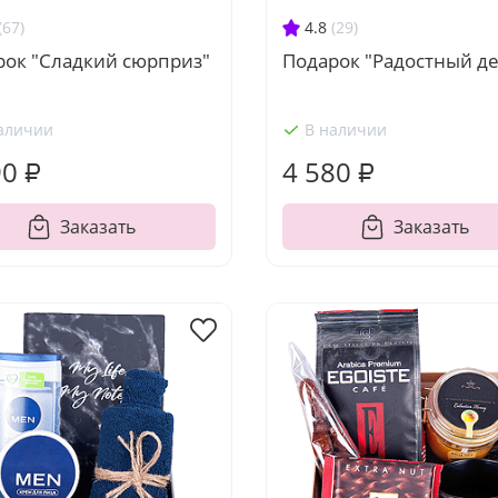
(67)
4.8
(29)
рок "Сладкий сюрприз"
Подарок "Радостный д
аличии
В наличии
90 ₽
4 580 ₽
Заказать
Заказать