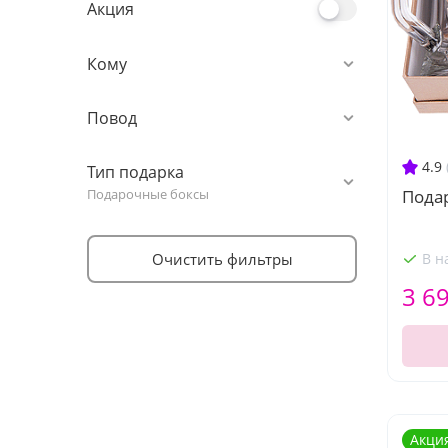
Акция
Кому
Повод
4.9
Тип подарка
Подарочные боксы
Пода
Очистить фильтры
В н
3 6
Акци