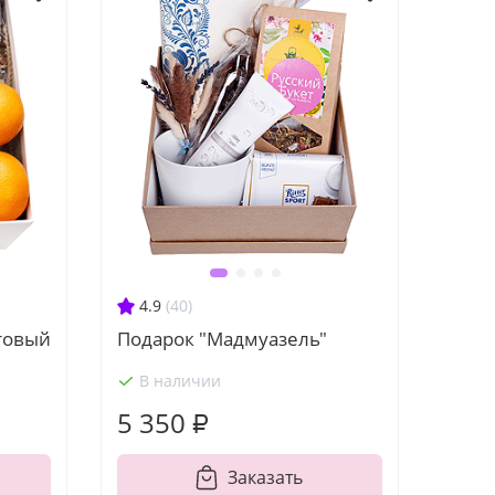
4.9
(40)
товый
Подарок "Мадмуазель"
В наличии
5 350 ₽
Заказать