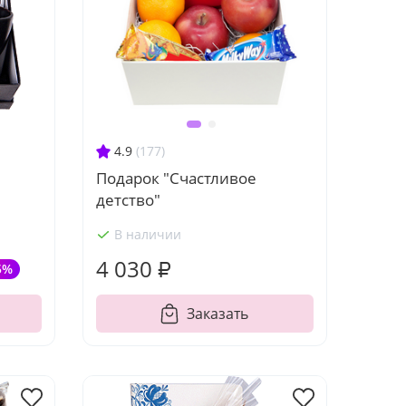
4.9
(177)
Подарок "Счастливое
детство"
В наличии
4 030 ₽
5%
Заказать