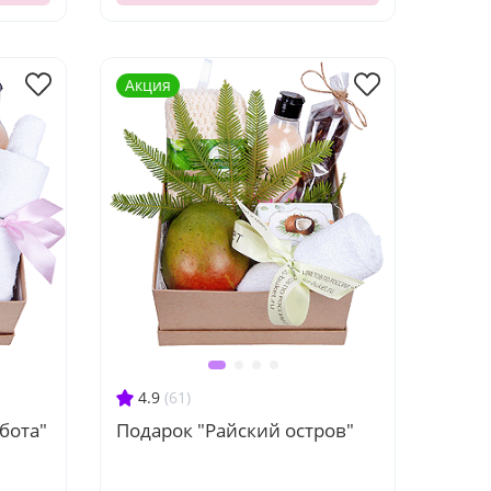
Акция
4.9
(61)
бота"
Подарок "Райский остров"