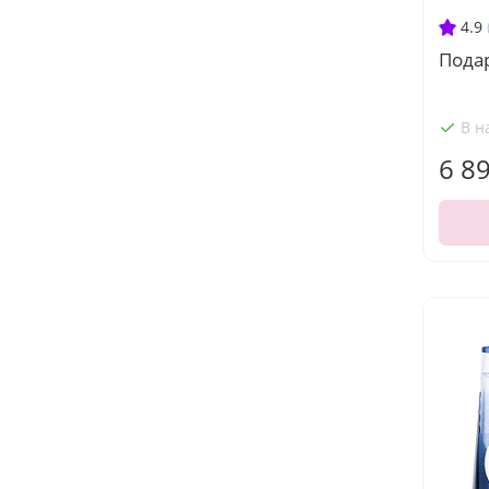
4.9
Пода
В н
6 8