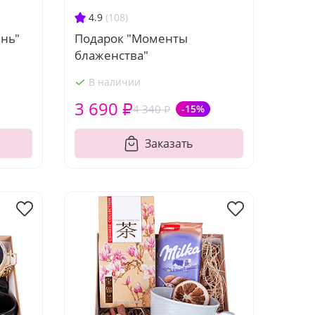
4.9
(108)
ень"
Подарок "Моменты
блаженства"
В наличии
3 690 ₽
4 340 ₽
-15%
Заказать