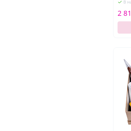
В н
2 8