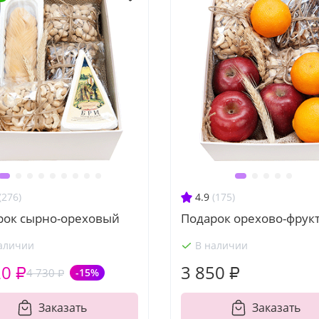
(276)
4.9
(175)
рок сырно-ореховый
Подарок орехово-фрук
аличии
В наличии
20 ₽
3 850 ₽
4 730 ₽
-15%
Заказать
Заказать