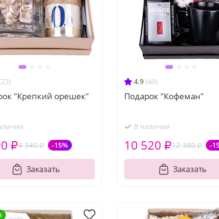
(23)
4.9
(40)
рок "Крепкий орешек"
Подарок "Кофеман"
аличии
В наличии
90 ₽
10 520 ₽
4 340 ₽
-15%
12 380 ₽
-1
Заказать
Заказать
я