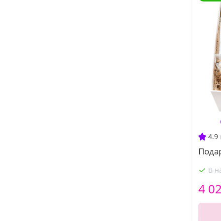
4.9
Пода
В н
4 0