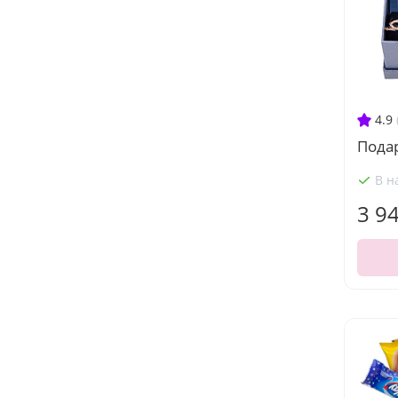
4.9
Подар
В н
3 9