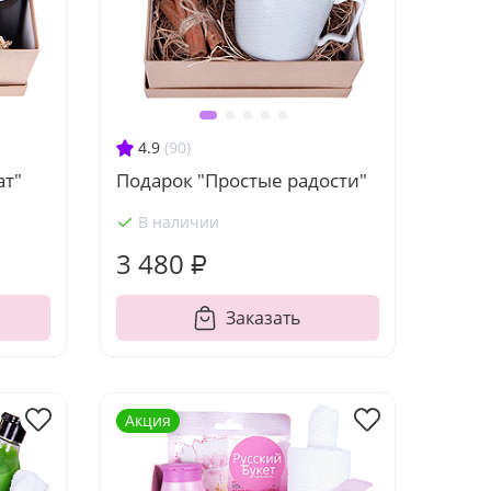
4.9
(90)
ат"
Подарок "Простые радости"
В наличии
3 480 ₽
Заказать
Акция