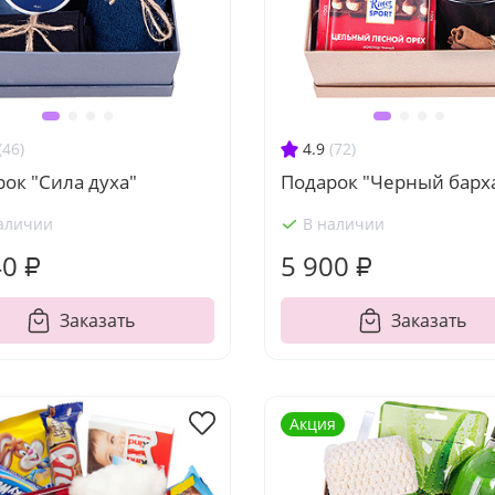
(46)
4.9
(72)
ок "Сила духа"
Подарок "Черный барх
аличии
В наличии
40 ₽
5 900 ₽
Заказать
Заказать
Акция