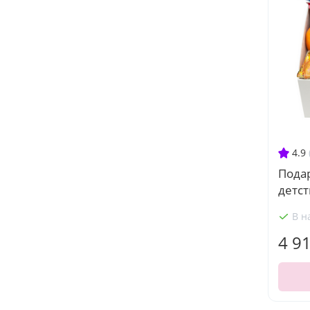
4.9
Пода
детст
В н
4 9