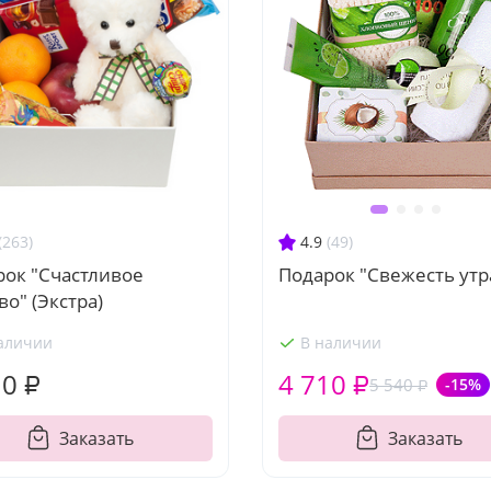
(263)
4.9
(49)
рок "Счастливое
Подарок "Свежесть утр
во" (Экстра)
аличии
В наличии
10 ₽
4 710 ₽
5 540 ₽
-15%
Заказать
Заказать