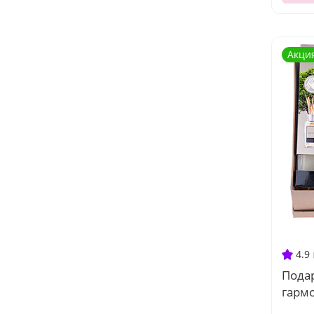
Акци
4.9
Пода
гарм