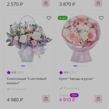
2 570 ₽
3 870 ₽
Акция
4.9
(505)
4.9
(223)
Композиция "Счастливый
Букет "Звезды в руках"
момент"
В наличии
В наличии
-25%
6 550 ₽
4 980 ₽
4 910 ₽