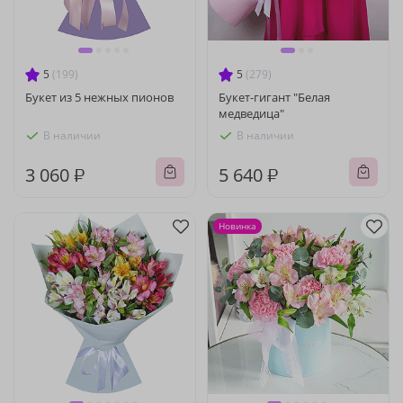
5
(199)
5
(279)
Букет из 5 нежных пионов
Букет-гигант "Белая
медведица"
В наличии
В наличии
3 060 ₽
5 640 ₽
Новинка