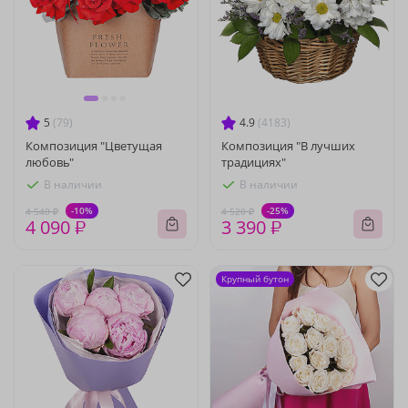
5
(79)
4.9
(4183)
Композиция "Цветущая
Композиция "В лучших
любовь"
традициях"
В наличии
В наличии
-10%
-25%
4 540 ₽
4 520 ₽
4 090 ₽
3 390 ₽
Крупный бутон