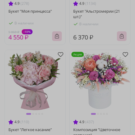
4.9
(278)
4.9
(1134)
Букет "Моя принцесса"
Букет "Альстромерии (21
шт.)"
В наличии
В наличии
-10%
5 060 ₽
4 550 ₽
6 370 ₽
Акция
4.9
(110)
4.9
(437)
Букет "Легкое касание"
Композиция "Цветочное