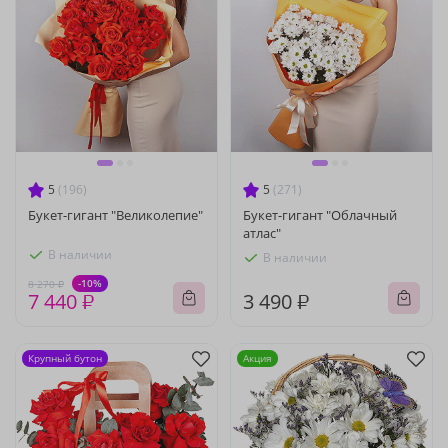
5
(196)
5
(271)
Букет-гигант "Великолепие"
Букет-гигант "Облачный
атлас"
В наличии
В наличии
-10%
8 270 ₽
7 440 ₽
3 490 ₽
Крупный бутон
Акция