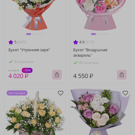
5
(665)
4.9
(117)
Букет "Утренняя заря"
Букет "Воздушная
акварель"
В наличии
В наличии
-15%
4 730 ₽
4 020 ₽
4 550 ₽
Хит продаж