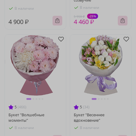
созвучие"
В наличии
В наличии
-25%
5 950 ₽
4 900 ₽
4 460 ₽
5
(466)
5
(34)
Букет "Волшебные
Букет "Весеннее
моменты"
вдохновение"
В наличии
В наличии