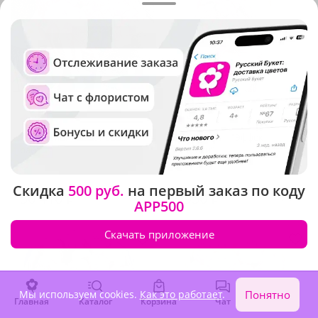
5
(193)
5
(238)
Композиция "Пионовый
Букет-гигант "Эффект
рай"
бабочки"
В наличии
В наличии
Скидка
500 руб.
на первый заказ по коду
50 410 ₽
3 950 ₽
APP500
Скачать приложение
Мы используем cookies.
Как это работает
.
Понятно
Главная
Каталог
Корзина
Чат
Войти