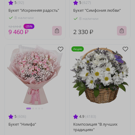
5
(92)
5
(627)
Букет "Искренняя радость"
Букет "Симфония любви"
В наличии
В наличии
-25%
12 610 ₽
9 460 ₽
2 330 ₽
Акция
5
(606)
4.9
(4183)
Букет "Нимфа"
Композиция "В лучших
традициях"