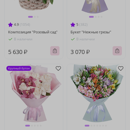
4.9
(1054)
5
(382)
Композиция "Розовый сад"
Букет "Нежные грезы"
В наличии
В наличии
5 630 ₽
3 070 ₽
Крупный бутон