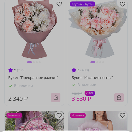
Крупный бутон
5
(529)
5
(408)
Букет "Прекрасное далеко"
Букет "Касание весны"
В наличии
В наличии
-10%
4 260 ₽
2 340 ₽
3 830 ₽
Новинка
Новинка