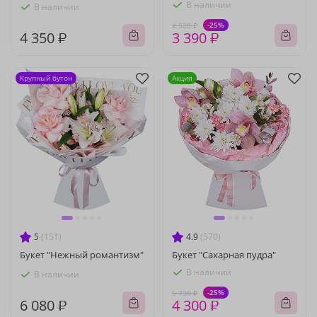
В наличии
В наличии
-25%
4 520 ₽
4 350 ₽
3 390 ₽
Крупный бутон
Акция
5
(151)
4.9
(570)
Букет "Нежный романтизм"
Букет "Сахарная пудра"
В наличии
В наличии
-25%
5 730 ₽
6 080 ₽
4 300 ₽