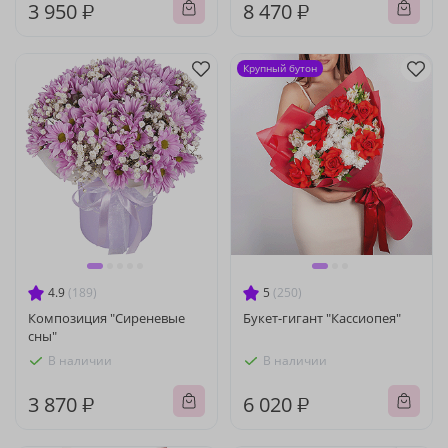
3 950 ₽
8 470 ₽
Крупный бутон
4.9
(189)
5
(250)
Композиция "Сиреневые
Букет-гигант "Кассиопея"
сны"
В наличии
В наличии
3 870 ₽
6 020 ₽