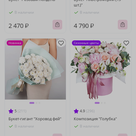
шт.)"
В наличии
В наличии
2 470 ₽
4 790 ₽
Новинка
Сезонные цветы
5
(211)
4.9
(296)
Букет-гигант "Хоровод фей"
Композиция "Голубка"
В наличии
В наличии