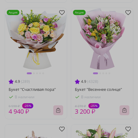
Акция
Акция
4.9
(289)
4.9
(4328)
Букет "Счастливая пора"
Букет "Весеннее солнце"
В наличии
В наличии
-25%
-25%
6 590 ₽
4 270 ₽
4 940 ₽
3 200 ₽