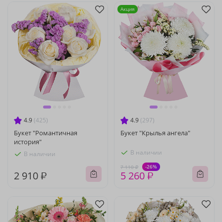
Акция
4.9
(425)
4.9
(297)
Букет "Романтичная
Букет "Крылья ангела"
история"
В наличии
В наличии
-26%
7 110 ₽
2 910 ₽
5 260 ₽