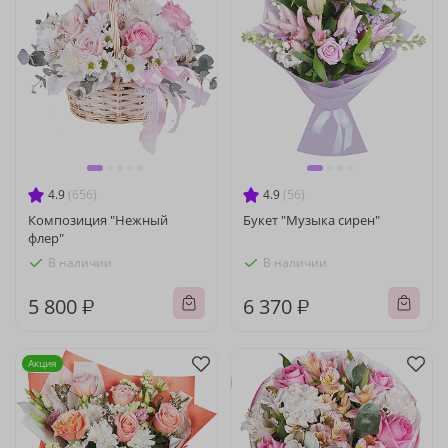
4.9
(656)
4.9
(56)
Композиция "Нежный
Букет "Музыка сирен"
флер"
В наличии
В наличии
5 800 ₽
6 370 ₽
Акция