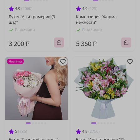
4.9
(4060)
4.9
(125)
Букет "Альстромерии (9
Композиция "Форма
шт.)"
нежности"
В наличии
В наличии
3 200 ₽
5 360 ₽
Новинка
5
(286)
4.9
(2756)
Букет "Розовый полдень"
Букет "Альстромерии (15