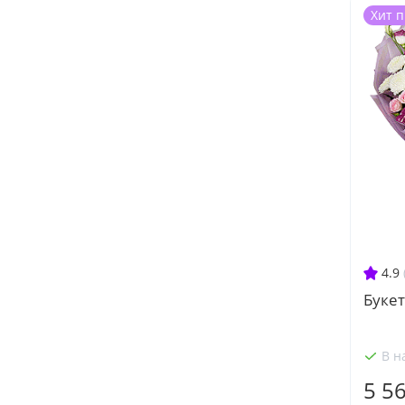
Хит 
4.9
Буке
В н
5 5