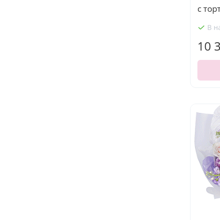
с тор
В н
10 