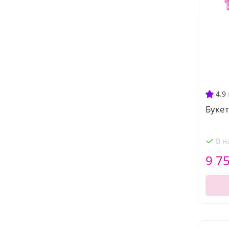
4.9
Букет
В н
9 7