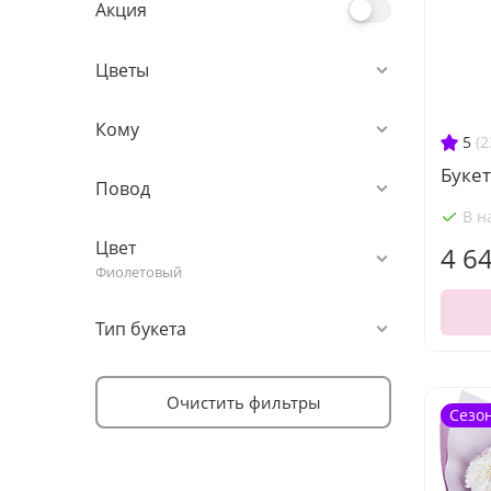
Акция
Цветы
Кому
5
(2
Букет
Повод
В н
Цвет
4 6
Фиолетовый
Тип букета
Очистить фильтры
Сезо