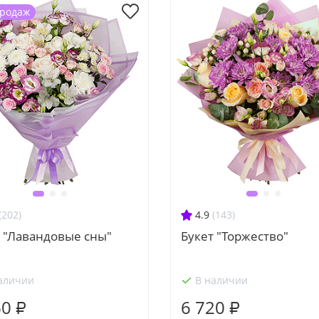
продаж
(202)
4.9
(143)
т "Лавандовые сны"
Букет "Торжество"
аличии
В наличии
60 ₽
6 720 ₽