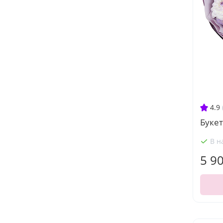
4.9
Букет
В н
5 9