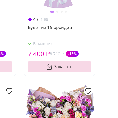
4.9
(138)
Букет из 15 орхидей
В наличии
7 400 ₽
5%
8 710 ₽
-15%
Заказать