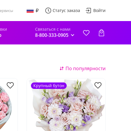
Статус заказа
Войти
ервисы
авки
Связаться с нами
р
8-800-333-0905
По популярности
Крупный бутон