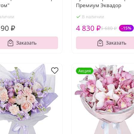
том"
Премиум Эквадор
аличии
В наличии
390 ₽
4 830 ₽
5 680 ₽
-15%
Заказать
Заказать
Акция