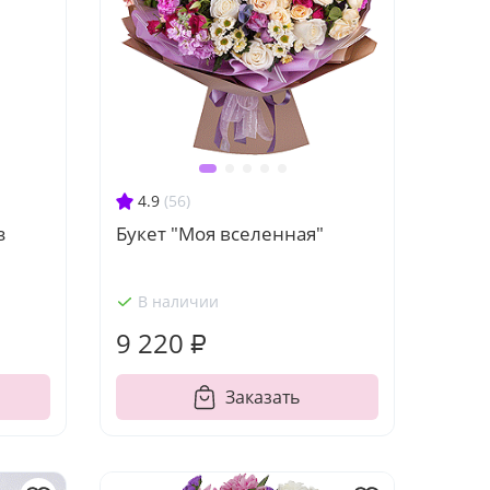
4.9
(56)
з
Букет "Моя вселенная"
В наличии
9 220 ₽
Заказать