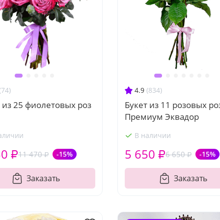
(74)
4.9
(834)
 из 25 фиолетовых роз
Букет из 11 розовых ро
Премиум Эквадор
аличии
В наличии
50 ₽
5 650 ₽
11 470 ₽
-15%
6 650 ₽
-15%
Заказать
Заказать