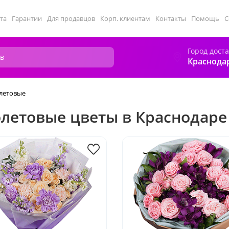
та
Гарантии
Для продавцов
Корп. клиентам
Контакты
Помощь
С
Город дост
Краснода
летовые
летовые цветы в Краснодаре