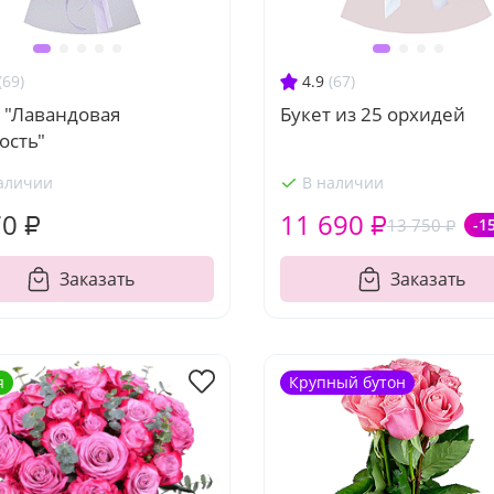
(69)
4.9
(67)
 "Лавандовая
Букет из 25 орхидей
ость"
аличии
В наличии
70 ₽
11 690 ₽
13 750 ₽
-1
Заказать
Заказать
я
Крупный бутон