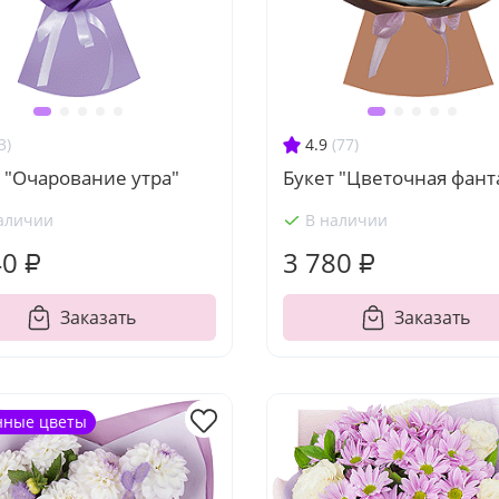
3)
4.9
(77)
 "Очарование утра"
Букет "Цветочная фант
аличии
В наличии
40 ₽
3 780 ₽
Заказать
Заказать
нные цветы