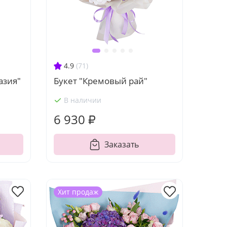
4.9
(71)
азия"
Букет "Кремовый рай"
В наличии
6 930 ₽
Заказать
Хит продаж