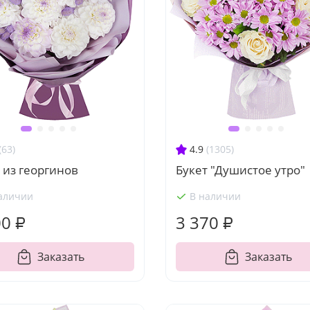
(63)
4.9
(1305)
 из георгинов
Букет "Душистое утро"
аличии
В наличии
00 ₽
3 370 ₽
Заказать
Заказать