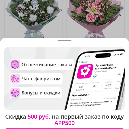
5
(32)
5
(15)
Букет "Морозные узоры"
Букет "Еловая фантазия"
Под заказ
Под заказ
3 770 ₽
3 590 ₽
Скидка
500 руб.
на первый заказ по коду
APP500