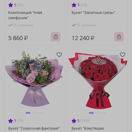
5
(41)
5
(23)
Композиция "Алая
Букет "Закатные грёзы"
симфония"
В наличии
В наличии
5 860 ₽
12 240 ₽
5
(76)
5
(185)
Букет "Сказочная фантазия"
Букет "Блестящее