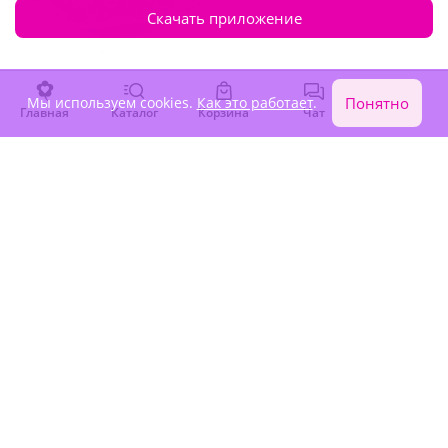
Скачать приложение
Мы используем cookies.
Как это работает
.
Понятно
Главная
Каталог
Корзина
Чат
Войти
5
(26)
Букет "Снежная сказка"
Под заказ
6 620 ₽
1
2
3
4
Не нашли подходящий букет? Соберите его сами с
помощью нашего
конструктора букетов
или закажите
букет от ведущего флориста
!