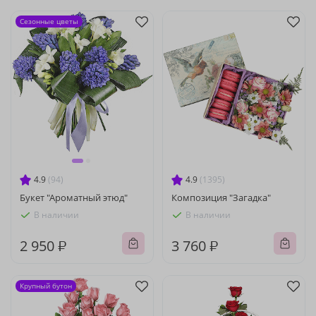
Сезонные цветы
4.9
(94)
4.9
(1395)
Букет "Ароматный этюд"
Композиция "Загадка"
В наличии
В наличии
2 950 ₽
3 760 ₽
Крупный бутон