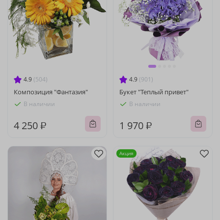
4.9
(504)
4.9
(901)
Композиция "Фантазия"
Букет "Теплый привет"
В наличии
В наличии
4 250 ₽
1 970 ₽
Акция