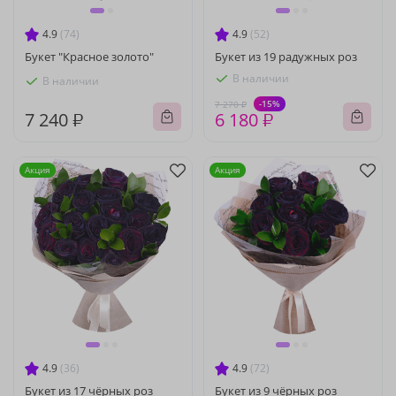
4.9
(74)
4.9
(52)
Букет "Красное золото"
Букет из 19 радужных роз
В наличии
В наличии
-15%
7 270 ₽
7 240 ₽
6 180 ₽
Акция
Акция
4.9
(36)
4.9
(72)
Букет из 17 чёрных роз
Букет из 9 чёрных роз