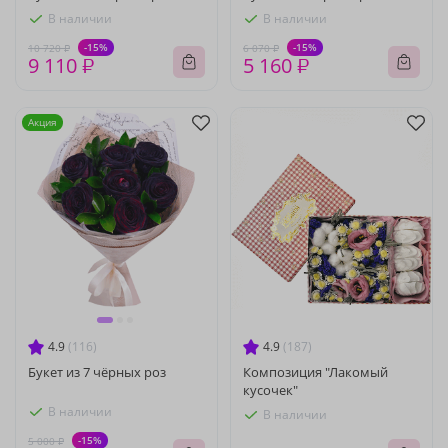
В наличии
В наличии
-15%
-15%
10 720 ₽
6 070 ₽
9 110 ₽
5 160 ₽
Акция
4.9
(116)
4.9
(187)
Букет из 7 чёрных роз
Композиция "Лакомый
кусочек"
В наличии
В наличии
-15%
5 000 ₽