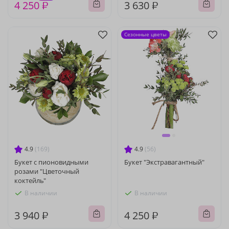
4 250 ₽
3 630 ₽
Сезонные цветы
4.9
(169)
4.9
(56)
Букет с пионовидными
Букет "Экстравагантный"
розами "Цветочный
коктейль"
В наличии
В наличии
3 940 ₽
4 250 ₽