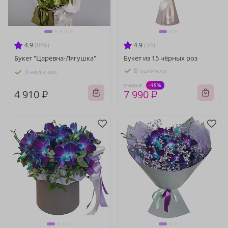
4.9
(866)
4.9
(34)
Букет "Царевна-Лягушка"
Букет из 15 чёрных роз
В наличии
В наличии
-15%
9 400 ₽
4 910 ₽
7 990 ₽