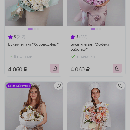
5
(212)
5
(238)
Букет-гигант "Хоровод фей"
Букет-гигант "Эффект
бабочки"
В наличии
В наличии
4 060 ₽
4 060 ₽
Крупный бутон