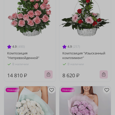
4.9
(490)
4.9
(257)
Композиция
Композиция "Изысканный
"Непревзойденной"
комплимент"
В наличии
В наличии
14 810 ₽
8 620 ₽
Новинка
Новинка