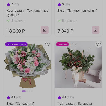
5
(33)
5
(48)
Композиция "Таинственные
Букет "Полуночная магия"
сумерки"
В наличии
В наличии
18 360 ₽
7 940 ₽
Сезонные цветы
Новинка
4.9
(67)
4.9
(893)
Букет "Сочельник"
Композиция "Баядерка"