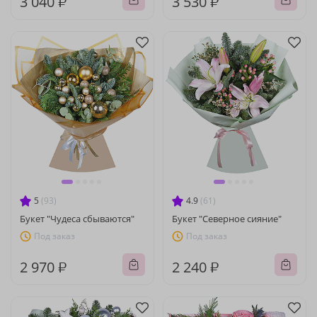
3 040 ₽
3 530 ₽
5
(93)
4.9
(61)
Букет "Чудеса сбываются"
Букет "Северное сияние"
Под заказ
Под заказ
2 970 ₽
2 240 ₽