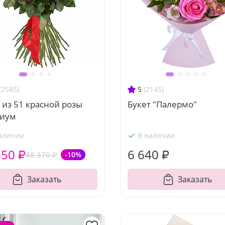
(2585)
5
(2145)
 из 51 красной розы
Букет "Палермо"
иум
аличии
В наличии
550 ₽
6 640 ₽
48 370 ₽
-10%
Заказать
Заказать