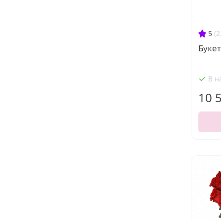
5
(2
Букет
В н
10 