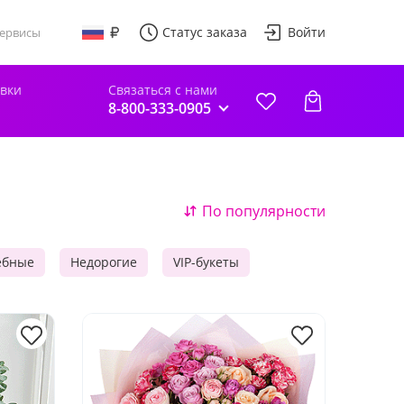
Статус заказа
Войти
ервисы
авки
Связаться с нами
8-800-333-0905
По популярности
ебные
Недорогие
VIP-букеты