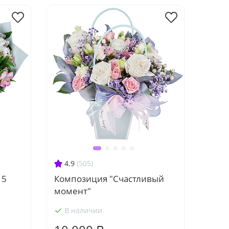
4.9
(505)
15
Композиция "Счастливый
момент"
В наличии