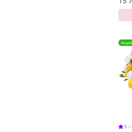
15 
Акци
5
(5