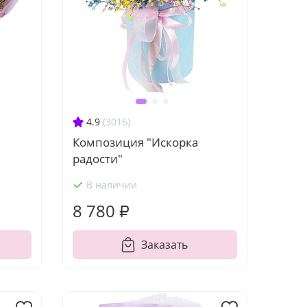
4.9
(3016)
Композиция "Искорка
радости"
В наличии
8 780 ₽
Заказать