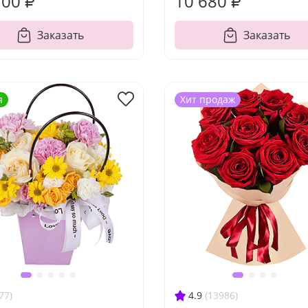
700 ₽
10 680 ₽
Заказать
Заказать
я
Хит продаж
77)
4.9
(13986)