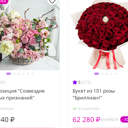
нка
38)
5
(273)
озиция "Созвездие
Букет из 101 розы
ых признаний"
"Бриллиант"
аличии
В наличии
040 ₽
62 280 ₽
69 040 ₽
-1