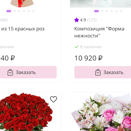
346)
4.9
(125)
 из 15 красных роз
Композиция "Форма
нежности"
аличии
В наличии
540 ₽
10 920 ₽
Заказать
Заказать