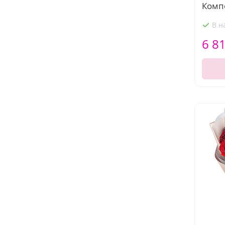
Комп
В н
6 8