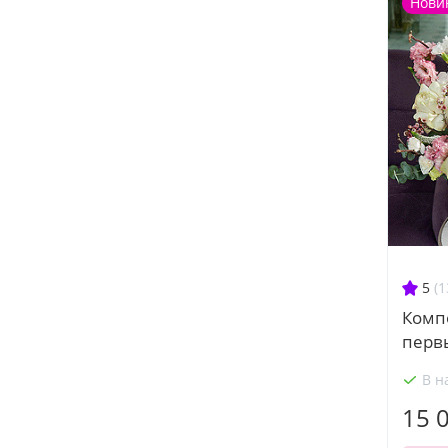
Нови
5
(1
Комп
перв
В н
15 