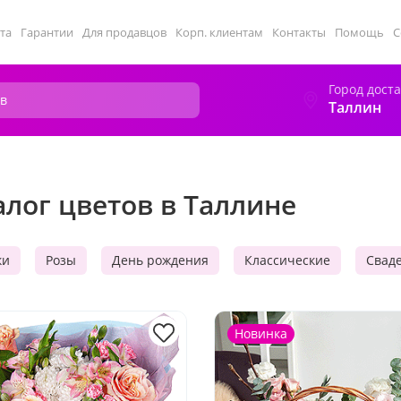
та
Гарантии
Для продавцов
Корп. клиентам
Контакты
Помощь
С
Город дост
Таллин
алог цветов в Таллине
ки
Розы
День рождения
Классические
Свад
Новинка