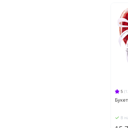
5
(1
Букет
В н