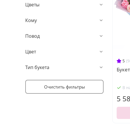
Цветы
Кому
Повод
Цвет
5
(9
Тип букета
Букет
Очистить фильтры
В н
5 5