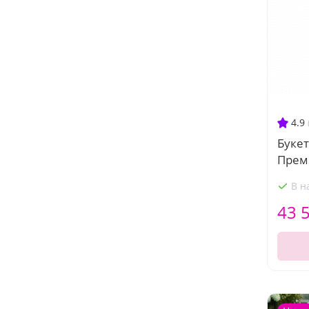
4.9
Букет
Прем
В н
43 