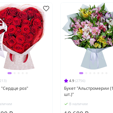
213)
4.9
(2756)
 "Сердце роз"
Букет "Альстромерии (
шт.)"
аличии
В наличии