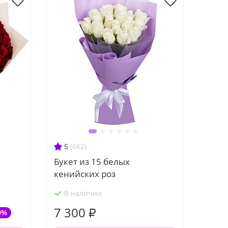
5
(662)
Букет из 15 белых
кенийских роз
В наличии
7 300 ₽
0%