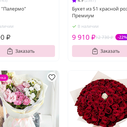
145)
4.9
(2587)
 "Палермо"
Букет из 51 красной ро
Премиум
аличии
В наличии
00 ₽
9 910 ₽
12 730 ₽
-22%
Заказать
Заказать
нка