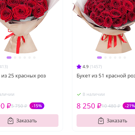
413)
4.9
(1457)
 из 25 красных роз
Букет из 51 красной ро
аличии
В наличии
90 ₽
8 250 ₽
5 750 ₽
-15%
10 480 ₽
-21%
Заказать
Заказать