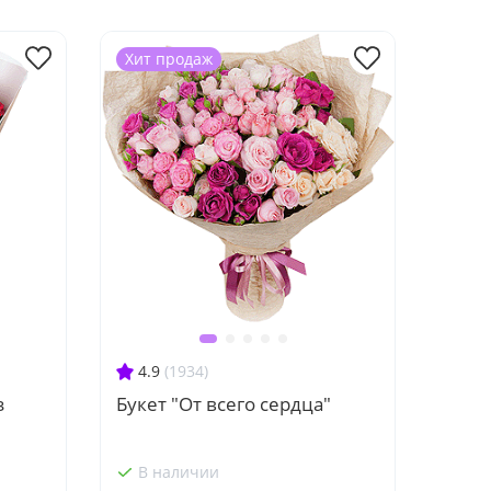
Хит продаж
4.9
(1934)
з
Букет "От всего сердца"
В наличии