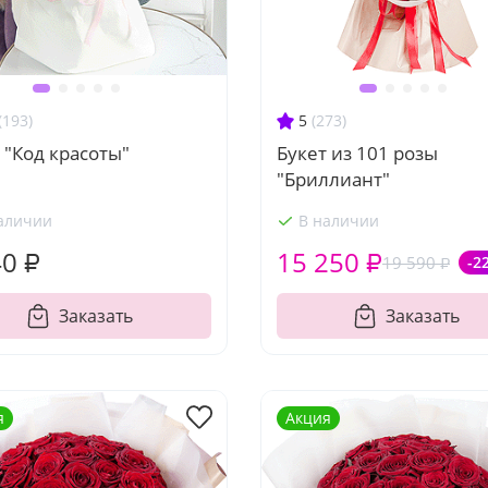
(193)
5
(273)
 "Код красоты"
Букет из 101 розы
"Бриллиант"
аличии
В наличии
40 ₽
15 250 ₽
19 590 ₽
-2
Заказать
Заказать
я
Акция