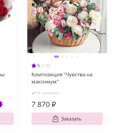
5
(120)
зы
Композиция "Чувства на
максимум"
В наличии
7 870 ₽
Заказать