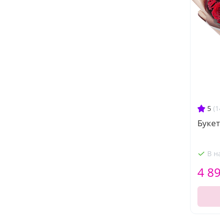
5
(1
Букет
В н
4 8