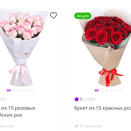
Акция
20)
5
(2346)
 из 15 розовых
Букет из 15 красных ро
йских роз
аличии
В наличии