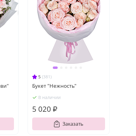
5
(381)
ви"
Букет "Нежность"
В наличии
5 020 ₽
Заказать