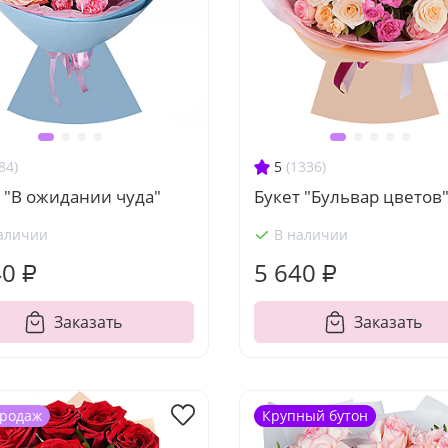
84)
5
(1336)
 "В ожидании чуда"
Букет "Бульвар цветов
аличии
В наличии
40 ₽
5 640 ₽
Заказать
Заказать
продаж
Крупный бутон