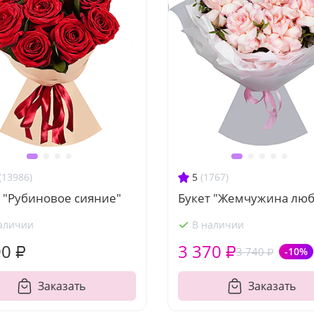
(13986)
5
(1767)
 "Рубиновое сияние"
Букет "Жемчужина люб
аличии
В наличии
90 ₽
3 370 ₽
3 740 ₽
-10%
Заказать
Заказать