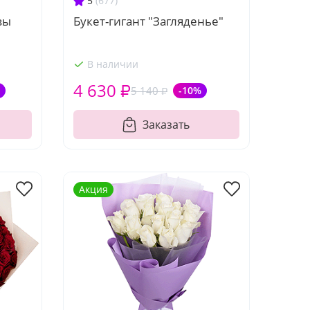
5
(677)
зы
Букет-гигант "Загляденье"
В наличии
4 630 ₽
5 140 ₽
-10%
Заказать
Акция