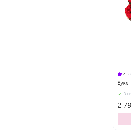
4.9
Букет
В н
2 7