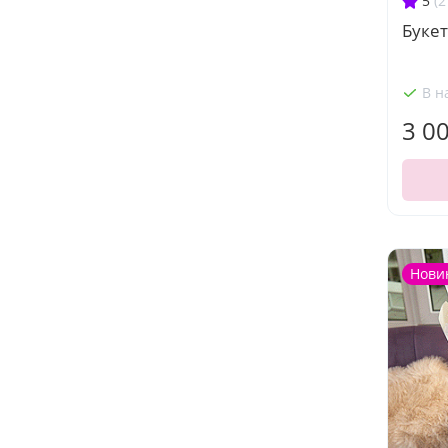
5
(2
Букет
В н
3 0
Нови