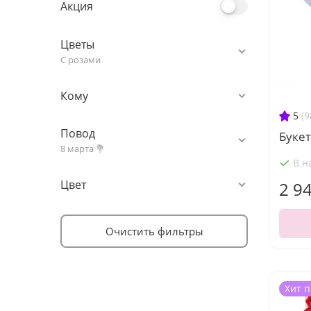
Акция
Цветы
С розами
Кому
5
(9
Повод
Букет
8 марта 💐
В н
Цвет
2 9
Очистить фильтры
Хит 