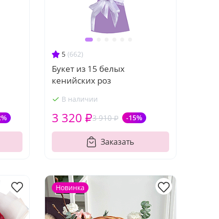
5
(662)
Букет из 15 белых
кенийских роз
В наличии
3 320 ₽
2%
3 910 ₽
-15%
Заказать
Новинка