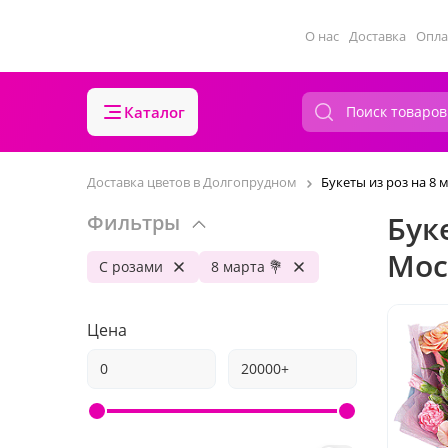
О нас
Доставка
Опла
Каталог
Доставка цветов в Долгопрудном
Букеты из роз на 8 
Бук
Фильтры
Мос
С розами
8 марта 💐
Цена