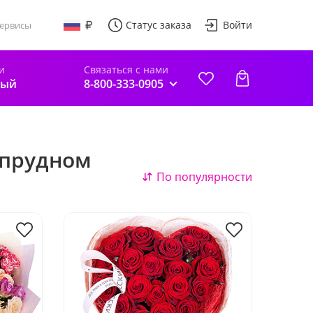
Статус заказа
Войти
ервисы
и
Связаться с нами
ный
8-800-333-0905
опрудном
По популярности