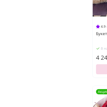
4.9
Букет
В н
4 2
Акци