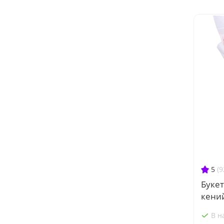
5
(9
Букет
кени
В н