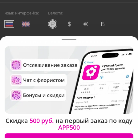
Язык интерфейса:
Валюта:
©
Служба круглосуточной доставки цветов в Москве
Русский Букет, 2026
Общество с ограниченной ответственностью «Технология»
ОГРН: 1195476081745, ИНН: 5410081997
Юридический адрес: г. Новосибирск, ул. Ипподромская,
д.42, оф. 3
Рейтинг Русского букета в г. Москва
Скидка
500 руб.
на первый заказ по коду
APP500