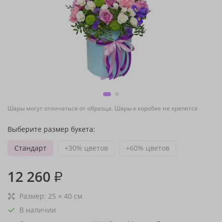
Шары могут отличаться от образца. Шары к коробке не крепятся
Выберите размер букета:
Стандарт
+30% цветов
+60% цветов
12 260
₽
Размер:
25
×
40
см
В наличии